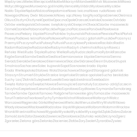
Międzyrzecz
Mielec
Mierzęcice
Mikołów
Mikorzyn
Milanówek
Mińsk Mazowiecki
Mława
Motycz
Mrągowo
Murowana goślina
Myślenice
Myślibórz
Mysłowice
Myszków
Nakło Śląskie
Nędza
Nidzica
Niepołomice
Nowa Iwiczna
Nowa ruda
Nowa sól
Nowogard
Nowy Dwór Mazowiecki
Nowy sącz
Nowy targ
Nysa
Ogrodzieniec
Oleśnica
Olkusz
Olsztyn
Olsztynek
Opatów
Opoczno
Opole
Orzesze
Osielsko
Osowiec
Ostróda
Ostrów wielkopolski
Ostrowiec świętokrzyski
Oświęcim
Otwock
Ożarów mazowiecki
Ozimek
Ozorków
Pabianice
Paczków
Pajęczno
Palczowice
Paniówki
Pawłowice
Piaseczno
Piekary śląskie
Pilzno
Piotrków trybunalski
Piotrowice
Plewiska
Płock
Płońsk
Pniewy
Podkowa leśna
Police
Polkowice
Poznań
Pruszcz gdański
Pruszków
Przasnysz
Przemyśl
Pszczyna
Puck
Puławy
Pułtusk
Puszczykowo
Pyskowice
Racibórz
Radlin
Radom
Radziejów
Radzionków
Radzymin
Radzyń chełmiński
Raszyn
Rawicz
Reńska Wieś
Ruda Śląska
Rudna Wielka
Rudy
Rudziczka
Rumia
Rybnik
Rzeszów
Rzgów
Sanok
Sarnów
Siedlce
Siedlice
Siemianowice śląskie
Siemonia
Sienno
Sieradz
Sieraków
Sierakowo
Skierniewice
Skoczów
Skórzewo
Ślesin
Słubice
Słupsk
Smolnica
Sochaczew
Solec kujawski
Sopot
Sosnowiec
środa śląska
Środa Wielkopolska
Stalowa Wola
Starachowice
Stargard
Starogard gdański
Straszyn
Strumień
Stryków
Strzelce krajeńskie
Strzelce opolskie
Sucha beskidzka
Suchy Las/Złotniki
Sulejówek
Suwałki
Swarzędz
świdnica
Świebodzin
Święta Katarzyna
Świętochłowice
Świnoujście
Szamotuły
Szczawno-zdrój
Szczecin
Szczytno
Szepietowo
Szewna
Szówsko
Szprotawa
Szydłowiec
Szymanów
Tarnobrzeg
Tarnów
Tarnów Opolski
Tarnowo Podgórne
Tarnowskie góry
Tomaszów mazowiecki
Toruń
Trzebinia
Tworkowa
Tychy
Tymbark
Ustroń
Wadowice
Wałbrzych
Wałcz
Warszawa
Węgierska Górka
Wejherowo
Wieliczka
Wieruszów
Wiry
Wisła
Witkowo
Władysławowo
Włocławek
Wodzisław śląski
Wojkowice
Wolbrom
Wołomin
Wrocław
Wronki
Września
Wschowa
Wygoda
Wysoka
Wyszków
Wyszogród
Ząbki
Żabno
Zabrze
Zamość
żarki
Zator
Zawada
Zawiercie
Zbrosławice
Zduńska wola
Zelczyna
Zgierz
Zgorzelec
Zielona góra
Zielonka
Złocieniec
Złotów
Żory
Zwoleń
Żyrardów
Żywiec