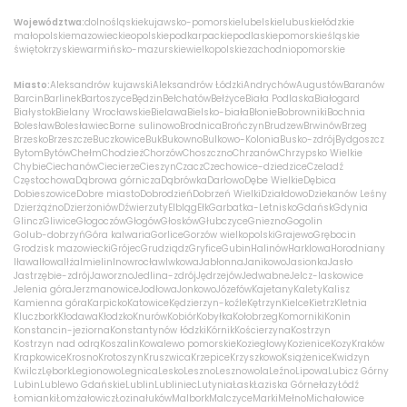
O nas
Województwa:
dolnośląskie
kujawsko-pomorskie
lubelskie
lubuskie
łódzkie
małopolskie
mazowieckie
opolskie
podkarpackie
podlaskie
pomorskie
śląskie
świętokrzyskie
warmińsko-mazurskie
wielkopolskie
zachodniopomorskie
+48 790 277 277
Miasto:
Aleksandrów kujawski
Aleksandrów Łódzki
Andrychów
Augustów
Baranów
Barcin
Barlinek
Bartoszyce
Będzin
Bełchatów
Bełżyce
Biała Podlaska
Białogard
Białystok
Bielany Wrocławskie
Bielawa
Bielsko-biała
Błonie
Bobrowniki
Bochnia
Bolesław
Bolesławiec
Borne sulinowo
Brodnica
Brończyn
Brudzew
Brwinów
Brzeg
EN
Brzesko
Brzeszcze
Buczkowice
Buk
Bukowno
Bulkowo-Kolonia
Busko-zdrój
Bydgoszcz
Bytom
Bytów
Chełm
Chodzież
Chorzów
Choszczno
Chrzanów
Chrzypsko Wielkie
Chybie
Ciechanów
Ciecierze
Cieszyn
Czacz
Czechowice-dziedzice
Czeladź
Częstochowa
Dąbrowa górnicza
Dąbrówka
Darłowo
Dębe Wielkie
Dębica
Dobieszowice
Dobre miasto
Dobrodzień
Dobrzeń Wielki
Działdowo
Dziekanów Leśny
Dzierżążno
Dzierżoniów
Dźwierzuty
Elbląg
Ełk
Garbatka-Letnisko
Gdańsk
Gdynia
Glincz
Gliwice
Głogoczów
Głogów
Głosków
Głubczyce
Gniezno
Gogolin
Golub-dobrzyń
Góra kalwaria
Gorlice
Gorzów wielkopolski
Grajewo
Grębocin
Grodzisk mazowiecki
Grójec
Grudziądz
Gryfice
Gubin
Halinów
Harklowa
Horodniany
Iława
Iłowa
Iłża
Imielin
Inowrocław
Iwkowa
Jabłonna
Janikowo
Jasionka
Jasło
Jastrzębie-zdrój
Jaworzno
Jedlina-zdrój
Jędrzejów
Jedwabne
Jelcz-laskowice
Jelenia góra
Jerzmanowice
Jodłowa
Jonkowo
Józefów
Kajetany
Kalety
Kalisz
Kamienna góra
Karpicko
Katowice
Kędzierzyn-koźle
Kętrzyn
Kielce
Kietrz
Kletnia
Kluczbork
Kłodawa
Kłodzko
Knurów
Kobiór
Kobyłka
Kołobrzeg
Komorniki
Konin
Konstancin-jeziorna
Konstantynów łódzki
Kórnik
Kościerzyna
Kostrzyn
Kostrzyn nad odrą
Koszalin
Kowalewo pomorskie
Koziegłowy
Kozienice
Kozy
Kraków
Krapkowice
Krosno
Krotoszyn
Kruszwica
Krzepice
Krzyszkowo
Książenice
Kwidzyn
Kwilcz
Lębork
Legionowo
Legnica
Lesko
Leszno
Lesznowola
Leźno
Lipowa
Lubicz Górny
Lubin
Lublewo Gdańskie
Lublin
Lubliniec
Lutynia
Łask
Łaziska Górne
łazy
Łódź
Łomianki
Łomża
łowicz
Łozina
łuków
Malbork
Malczyce
Marki
Mełno
Michałowice