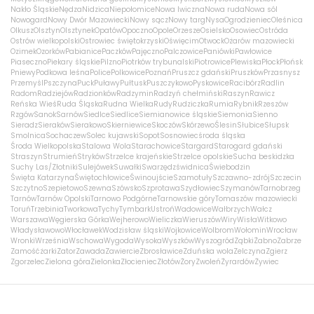
Nakło Śląskie
Nędza
Nidzica
Niepołomice
Nowa Iwiczna
Nowa ruda
Nowa sól
Nowogard
Nowy Dwór Mazowiecki
Nowy sącz
Nowy targ
Nysa
Ogrodzieniec
Oleśnica
Olkusz
Olsztyn
Olsztynek
Opatów
Opoczno
Opole
Orzesze
Osielsko
Osowiec
Ostróda
Ostrów wielkopolski
Ostrowiec świętokrzyski
Oświęcim
Otwock
Ożarów mazowiecki
Ozimek
Ozorków
Pabianice
Paczków
Pajęczno
Palczowice
Paniówki
Pawłowice
Piaseczno
Piekary śląskie
Pilzno
Piotrków trybunalski
Piotrowice
Plewiska
Płock
Płońsk
Pniewy
Podkowa leśna
Police
Polkowice
Poznań
Pruszcz gdański
Pruszków
Przasnysz
Przemyśl
Pszczyna
Puck
Puławy
Pułtusk
Puszczykowo
Pyskowice
Racibórz
Radlin
Radom
Radziejów
Radzionków
Radzymin
Radzyń chełmiński
Raszyn
Rawicz
Reńska Wieś
Ruda Śląska
Rudna Wielka
Rudy
Rudziczka
Rumia
Rybnik
Rzeszów
Rzgów
Sanok
Sarnów
Siedlce
Siedlice
Siemianowice śląskie
Siemonia
Sienno
Sieradz
Sieraków
Sierakowo
Skierniewice
Skoczów
Skórzewo
Ślesin
Słubice
Słupsk
Smolnica
Sochaczew
Solec kujawski
Sopot
Sosnowiec
środa śląska
Środa Wielkopolska
Stalowa Wola
Starachowice
Stargard
Starogard gdański
Straszyn
Strumień
Stryków
Strzelce krajeńskie
Strzelce opolskie
Sucha beskidzka
Suchy Las/Złotniki
Sulejówek
Suwałki
Swarzędz
świdnica
Świebodzin
Święta Katarzyna
Świętochłowice
Świnoujście
Szamotuły
Szczawno-zdrój
Szczecin
Szczytno
Szepietowo
Szewna
Szówsko
Szprotawa
Szydłowiec
Szymanów
Tarnobrzeg
Tarnów
Tarnów Opolski
Tarnowo Podgórne
Tarnowskie góry
Tomaszów mazowiecki
Toruń
Trzebinia
Tworkowa
Tychy
Tymbark
Ustroń
Wadowice
Wałbrzych
Wałcz
Warszawa
Węgierska Górka
Wejherowo
Wieliczka
Wieruszów
Wiry
Wisła
Witkowo
Władysławowo
Włocławek
Wodzisław śląski
Wojkowice
Wolbrom
Wołomin
Wrocław
Wronki
Września
Wschowa
Wygoda
Wysoka
Wyszków
Wyszogród
Ząbki
Żabno
Zabrze
Zamość
żarki
Zator
Zawada
Zawiercie
Zbrosławice
Zduńska wola
Zelczyna
Zgierz
Zgorzelec
Zielona góra
Zielonka
Złocieniec
Złotów
Żory
Zwoleń
Żyrardów
Żywiec