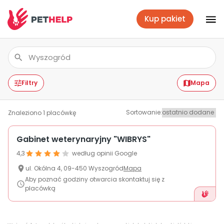
Kup pakiet
Placówki
Zaloguj się
Filtry
Mapa
Sortowanie
:
Znaleziono
1
placówkę
Pakiety weterynaryjne
Gabinet weterynaryjny "WIBRYS"
4,3
według opinii Google
Ubezpieczenie psa i kota
ul.
Okólna 4
,
09-450
Wyszogród
Mapa
Aby poznać godziny otwarcia skontaktuj się z
placówką
Benefit dla firm