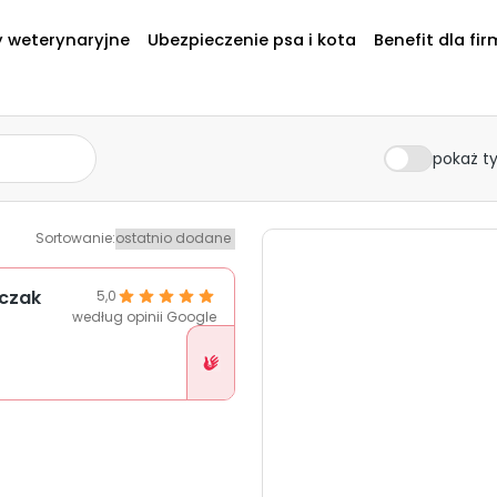
y weterynaryjne
Ubezpieczenie psa i kota
Benefit dla fir
pokaż ty
Sortowanie
:
zczak
5,0
według opinii Google
Placówka
w
Pethelp