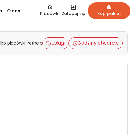
m
O nas
Placówki
Zaloguj się
Kup pakiet
Usługi
Godziny otwarcia
lko placówki Pethelp