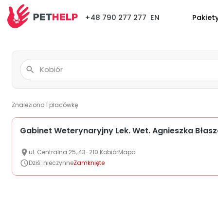
+48 790 277 277
EN
Pakiet
Znaleziono
1
placówkę
Gabinet Weterynaryjny Lek. Wet. Agnieszka Błas
ul.
Centralna
25
,
43-210
Kobiór
Mapa
Dziś
:
nieczynne
Zamknięte