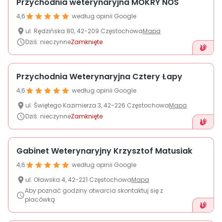
Przychodnia weterynaryjna MOKRY NOS
4,6
według opinii Google
ul.
Rędzińska
80
,
42-209
Częstochowa
Mapa
Dziś
:
nieczynne
Zamknięte
Przychodnia Weterynaryjna Cztery Łapy
4,6
według opinii Google
ul.
Świętego Kazimierza
3
,
42-226
Częstochowa
Mapa
Dziś
:
nieczynne
Zamknięte
Gabinet Weterynaryjny Krzysztof Matusiak
4,6
według opinii Google
ul.
Oławska
4
,
42-221
Częstochowa
Mapa
Aby poznać godziny otwarcia skontaktuj się z
placówką