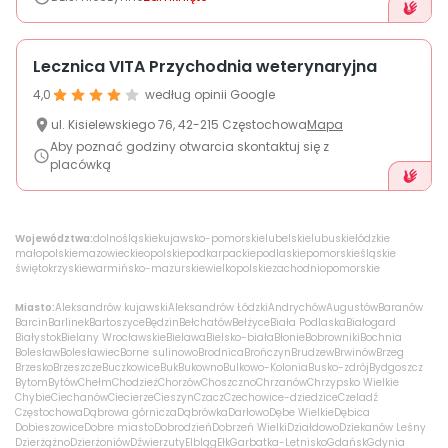
Lecznica VITA Przychodnia weterynaryjna
4,0
według opinii Google
ul.
Kisielewskiego
76
,
42-215
Częstochowa
Mapa
Aby poznać godziny otwarcia skontaktuj się z
placówką
Województwa:
dolnośląskie
kujawsko-pomorskie
lubelskie
lubuskie
łódzkie
małopolskie
mazowieckie
opolskie
podkarpackie
podlaskie
pomorskie
śląskie
świętokrzyskie
warmińsko-mazurskie
wielkopolskie
zachodniopomorskie
Miasto:
Aleksandrów kujawski
Aleksandrów Łódzki
Andrychów
Augustów
Baranów
Barcin
Barlinek
Bartoszyce
Będzin
Bełchatów
Bełżyce
Biała Podlaska
Białogard
Białystok
Bielany Wrocławskie
Bielawa
Bielsko-biała
Błonie
Bobrowniki
Bochnia
Bolesław
Bolesławiec
Borne sulinowo
Brodnica
Brończyn
Brudzew
Brwinów
Brzeg
Brzesko
Brzeszcze
Buczkowice
Buk
Bukowno
Bulkowo-Kolonia
Busko-zdrój
Bydgoszcz
Bytom
Bytów
Chełm
Chodzież
Chorzów
Choszczno
Chrzanów
Chrzypsko Wielkie
Chybie
Ciechanów
Ciecierze
Cieszyn
Czacz
Czechowice-dziedzice
Czeladź
Częstochowa
Dąbrowa górnicza
Dąbrówka
Darłowo
Dębe Wielkie
Dębica
Dobieszowice
Dobre miasto
Dobrodzień
Dobrzeń Wielki
Działdowo
Dziekanów Leśny
Dzierżążno
Dzierżoniów
Dźwierzuty
Elbląg
Ełk
Garbatka-Letnisko
Gdańsk
Gdynia