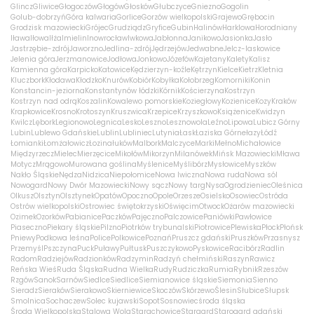
Glincz
Gliwice
Głogoczów
Głogów
Głosków
Głubczyce
Gniezno
Gogolin
Golub-dobrzyń
Góra kalwaria
Gorlice
Gorzów wielkopolski
Grajewo
Grębocin
Grodzisk mazowiecki
Grójec
Grudziądz
Gryfice
Gubin
Halinów
Harklowa
Horodniany
Iława
Iłowa
Iłża
Imielin
Inowrocław
Iwkowa
Jabłonna
Janikowo
Jasionka
Jasło
Jastrzębie-zdrój
Jaworzno
Jedlina-zdrój
Jędrzejów
Jedwabne
Jelcz-laskowice
Jelenia góra
Jerzmanowice
Jodłowa
Jonkowo
Józefów
Kajetany
Kalety
Kalisz
Kamienna góra
Karpicko
Katowice
Kędzierzyn-koźle
Kętrzyn
Kielce
Kietrz
Kletnia
Kluczbork
Kłodawa
Kłodzko
Knurów
Kobiór
Kobyłka
Kołobrzeg
Komorniki
Konin
Konstancin-jeziorna
Konstantynów łódzki
Kórnik
Kościerzyna
Kostrzyn
Kostrzyn nad odrą
Koszalin
Kowalewo pomorskie
Koziegłowy
Kozienice
Kozy
Kraków
Krapkowice
Krosno
Krotoszyn
Kruszwica
Krzepice
Krzyszkowo
Książenice
Kwidzyn
Kwilcz
Lębork
Legionowo
Legnica
Lesko
Leszno
Lesznowola
Leźno
Lipowa
Lubicz Górny
Lubin
Lublewo Gdańskie
Lublin
Lubliniec
Lutynia
Łask
Łaziska Górne
łazy
Łódź
Łomianki
Łomża
łowicz
Łozina
łuków
Malbork
Malczyce
Marki
Mełno
Michałowice
Międzyrzecz
Mielec
Mierzęcice
Mikołów
Mikorzyn
Milanówek
Mińsk Mazowiecki
Mława
Motycz
Mrągowo
Murowana goślina
Myślenice
Myślibórz
Mysłowice
Myszków
Nakło Śląskie
Nędza
Nidzica
Niepołomice
Nowa Iwiczna
Nowa ruda
Nowa sól
Nowogard
Nowy Dwór Mazowiecki
Nowy sącz
Nowy targ
Nysa
Ogrodzieniec
Oleśnica
Olkusz
Olsztyn
Olsztynek
Opatów
Opoczno
Opole
Orzesze
Osielsko
Osowiec
Ostróda
Ostrów wielkopolski
Ostrowiec świętokrzyski
Oświęcim
Otwock
Ożarów mazowiecki
Ozimek
Ozorków
Pabianice
Paczków
Pajęczno
Palczowice
Paniówki
Pawłowice
Piaseczno
Piekary śląskie
Pilzno
Piotrków trybunalski
Piotrowice
Plewiska
Płock
Płońsk
Pniewy
Podkowa leśna
Police
Polkowice
Poznań
Pruszcz gdański
Pruszków
Przasnysz
Przemyśl
Pszczyna
Puck
Puławy
Pułtusk
Puszczykowo
Pyskowice
Racibórz
Radlin
Radom
Radziejów
Radzionków
Radzymin
Radzyń chełmiński
Raszyn
Rawicz
Reńska Wieś
Ruda Śląska
Rudna Wielka
Rudy
Rudziczka
Rumia
Rybnik
Rzeszów
Rzgów
Sanok
Sarnów
Siedlce
Siedlice
Siemianowice śląskie
Siemonia
Sienno
Sieradz
Sieraków
Sierakowo
Skierniewice
Skoczów
Skórzewo
Ślesin
Słubice
Słupsk
Smolnica
Sochaczew
Solec kujawski
Sopot
Sosnowiec
środa śląska
Środa Wielkopolska
Stalowa Wola
Starachowice
Stargard
Starogard gdański