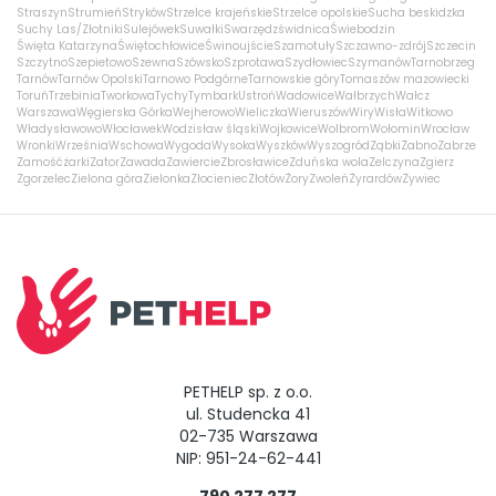
Straszyn
Strumień
Stryków
Strzelce krajeńskie
Strzelce opolskie
Sucha beskidzka
Suchy Las/Złotniki
Sulejówek
Suwałki
Swarzędz
świdnica
Świebodzin
Święta Katarzyna
Świętochłowice
Świnoujście
Szamotuły
Szczawno-zdrój
Szczecin
Szczytno
Szepietowo
Szewna
Szówsko
Szprotawa
Szydłowiec
Szymanów
Tarnobrzeg
Tarnów
Tarnów Opolski
Tarnowo Podgórne
Tarnowskie góry
Tomaszów mazowiecki
Toruń
Trzebinia
Tworkowa
Tychy
Tymbark
Ustroń
Wadowice
Wałbrzych
Wałcz
Warszawa
Węgierska Górka
Wejherowo
Wieliczka
Wieruszów
Wiry
Wisła
Witkowo
Władysławowo
Włocławek
Wodzisław śląski
Wojkowice
Wolbrom
Wołomin
Wrocław
Wronki
Września
Wschowa
Wygoda
Wysoka
Wyszków
Wyszogród
Ząbki
Żabno
Zabrze
Zamość
żarki
Zator
Zawada
Zawiercie
Zbrosławice
Zduńska wola
Zelczyna
Zgierz
Zgorzelec
Zielona góra
Zielonka
Złocieniec
Złotów
Żory
Zwoleń
Żyrardów
Żywiec
PETHELP sp. z o.o.
ul. Studencka 41
02-735 Warszawa
NIP: 951-24-62-441