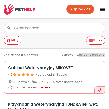
Kup pakiet
Placówki
Zaloguj się
Filtry
Mapa
Sortowanie
:
Znaleziono
11
placówek
Pakiety weterynaryjne
Gabinet Weterynaryjny MIKOVET
4,9
według opinii Google
Ubezpieczenie psa i kota
ul.
Lipowa
45/lok. 2
,
42-229
Częstochowa
Mapa
Dziś
:
nieczynne
Zamknięte
Benefit dla firm
Przychodnia Weterynaryjna TUNDRA lek. wet.