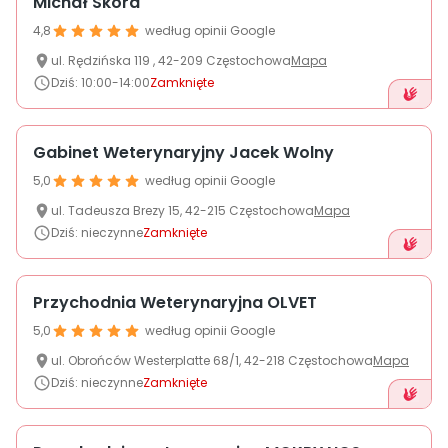
Michał Skóra
O nas
4,8
według opinii Google
ul.
Rędzińska
119
,
42-209
Częstochowa
Mapa
+48 790 277 277
Dziś
:
10:00-14:00
Zamknięte
EN
Gabinet Weterynaryjny Jacek Wolny
5,0
według opinii Google
ul.
Tadeusza Brezy
15
,
42-215
Częstochowa
Mapa
Dziś
:
nieczynne
Zamknięte
Przychodnia Weterynaryjna OLVET
5,0
według opinii Google
ul.
Obrońców Westerplatte
68/1
,
42-218
Częstochowa
Mapa
Dziś
:
nieczynne
Zamknięte