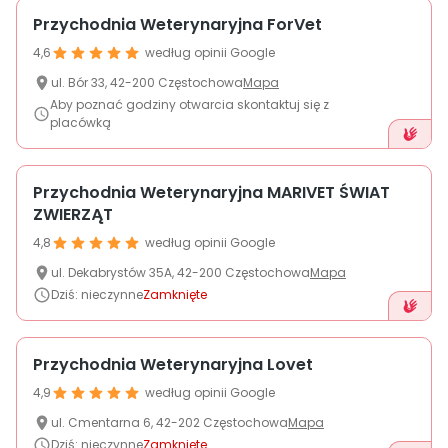
Przychodnia Weterynaryjna ForVet
4,6
według opinii Google
ul.
Bór
33
,
42-200
Częstochowa
Mapa
Aby poznać godziny otwarcia skontaktuj się z
placówką
Przychodnia Weterynaryjna MARIVET ŚWIAT
ZWIERZĄT
4,8
według opinii Google
ul.
Dekabrystów 35A
,
42-200
Częstochowa
Mapa
Dziś
:
nieczynne
Zamknięte
Przychodnia Weterynaryjna Lovet
4,9
według opinii Google
ul.
Cmentarna
6
,
42-202
Częstochowa
Mapa
Dziś
:
nieczynne
Zamknięte