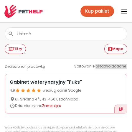
Kup pakiet
Placówki
Zaloguj się
Filtry
Mapa
Sortowanie
:
Znaleziono
1
placówkę
Pakiety weterynaryjne
Gabinet weterynaryjny "Fuks"
4,9
według opinii Google
Ubezpieczenie psa i kota
ul.
Srebrna
4/1
,
43-450
Ustroń
Mapa
Dziś
:
nieczynne
Zamknięte
Benefit dla firm
Województwa:
dolnośląskie
kujawsko-pomorskie
lubelskie
lubuskie
łódzkie
małopolskie
mazowieckie
opolskie
podkarpackie
podlaskie
pomorskie
śląskie