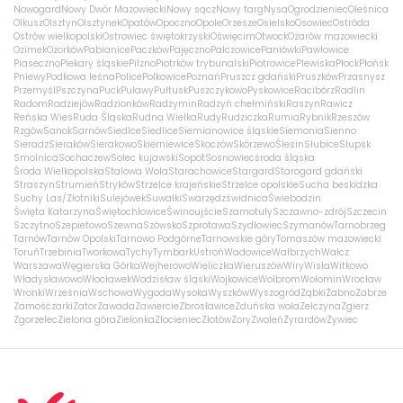
Nowogard
Nowy Dwór Mazowiecki
Nowy sącz
Nowy targ
Nysa
Ogrodzieniec
Oleśnica
Olkusz
Olsztyn
Olsztynek
Opatów
Opoczno
Opole
Orzesze
Osielsko
Osowiec
Ostróda
Ostrów wielkopolski
Ostrowiec świętokrzyski
Oświęcim
Otwock
Ożarów mazowiecki
Ozimek
Ozorków
Pabianice
Paczków
Pajęczno
Palczowice
Paniówki
Pawłowice
Piaseczno
Piekary śląskie
Pilzno
Piotrków trybunalski
Piotrowice
Plewiska
Płock
Płońsk
Pniewy
Podkowa leśna
Police
Polkowice
Poznań
Pruszcz gdański
Pruszków
Przasnysz
Przemyśl
Pszczyna
Puck
Puławy
Pułtusk
Puszczykowo
Pyskowice
Racibórz
Radlin
Radom
Radziejów
Radzionków
Radzymin
Radzyń chełmiński
Raszyn
Rawicz
Reńska Wieś
Ruda Śląska
Rudna Wielka
Rudy
Rudziczka
Rumia
Rybnik
Rzeszów
Rzgów
Sanok
Sarnów
Siedlce
Siedlice
Siemianowice śląskie
Siemonia
Sienno
Sieradz
Sieraków
Sierakowo
Skierniewice
Skoczów
Skórzewo
Ślesin
Słubice
Słupsk
Smolnica
Sochaczew
Solec kujawski
Sopot
Sosnowiec
środa śląska
Środa Wielkopolska
Stalowa Wola
Starachowice
Stargard
Starogard gdański
Straszyn
Strumień
Stryków
Strzelce krajeńskie
Strzelce opolskie
Sucha beskidzka
Suchy Las/Złotniki
Sulejówek
Suwałki
Swarzędz
świdnica
Świebodzin
Święta Katarzyna
Świętochłowice
Świnoujście
Szamotuły
Szczawno-zdrój
Szczecin
Szczytno
Szepietowo
Szewna
Szówsko
Szprotawa
Szydłowiec
Szymanów
Tarnobrzeg
Tarnów
Tarnów Opolski
Tarnowo Podgórne
Tarnowskie góry
Tomaszów mazowiecki
Toruń
Trzebinia
Tworkowa
Tychy
Tymbark
Ustroń
Wadowice
Wałbrzych
Wałcz
Warszawa
Węgierska Górka
Wejherowo
Wieliczka
Wieruszów
Wiry
Wisła
Witkowo
Władysławowo
Włocławek
Wodzisław śląski
Wojkowice
Wolbrom
Wołomin
Wrocław
Wronki
Września
Wschowa
Wygoda
Wysoka
Wyszków
Wyszogród
Ząbki
Żabno
Zabrze
Zamość
żarki
Zator
Zawada
Zawiercie
Zbrosławice
Zduńska wola
Zelczyna
Zgierz
Zgorzelec
Zielona góra
Zielonka
Złocieniec
Złotów
Żory
Zwoleń
Żyrardów
Żywiec