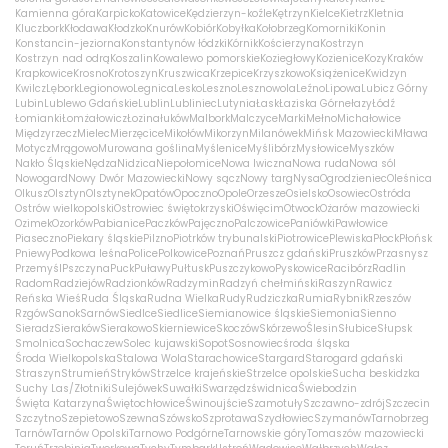
Kamienna góra
Karpicko
Katowice
Kędzierzyn-koźle
Kętrzyn
Kielce
Kietrz
Kletnia
Kluczbork
Kłodawa
Kłodzko
Knurów
Kobiór
Kobyłka
Kołobrzeg
Komorniki
Konin
Konstancin-jeziorna
Konstantynów łódzki
Kórnik
Kościerzyna
Kostrzyn
Kostrzyn nad odrą
Koszalin
Kowalewo pomorskie
Koziegłowy
Kozienice
Kozy
Kraków
Krapkowice
Krosno
Krotoszyn
Kruszwica
Krzepice
Krzyszkowo
Książenice
Kwidzyn
Kwilcz
Lębork
Legionowo
Legnica
Lesko
Leszno
Lesznowola
Leźno
Lipowa
Lubicz Górny
Lubin
Lublewo Gdańskie
Lublin
Lubliniec
Lutynia
Łask
Łaziska Górne
łazy
Łódź
Łomianki
Łomża
łowicz
Łozina
łuków
Malbork
Malczyce
Marki
Mełno
Michałowice
Międzyrzecz
Mielec
Mierzęcice
Mikołów
Mikorzyn
Milanówek
Mińsk Mazowiecki
Mława
Motycz
Mrągowo
Murowana goślina
Myślenice
Myślibórz
Mysłowice
Myszków
Nakło Śląskie
Nędza
Nidzica
Niepołomice
Nowa Iwiczna
Nowa ruda
Nowa sól
Nowogard
Nowy Dwór Mazowiecki
Nowy sącz
Nowy targ
Nysa
Ogrodzieniec
Oleśnica
Olkusz
Olsztyn
Olsztynek
Opatów
Opoczno
Opole
Orzesze
Osielsko
Osowiec
Ostróda
Ostrów wielkopolski
Ostrowiec świętokrzyski
Oświęcim
Otwock
Ożarów mazowiecki
Ozimek
Ozorków
Pabianice
Paczków
Pajęczno
Palczowice
Paniówki
Pawłowice
Piaseczno
Piekary śląskie
Pilzno
Piotrków trybunalski
Piotrowice
Plewiska
Płock
Płońsk
Pniewy
Podkowa leśna
Police
Polkowice
Poznań
Pruszcz gdański
Pruszków
Przasnysz
Przemyśl
Pszczyna
Puck
Puławy
Pułtusk
Puszczykowo
Pyskowice
Racibórz
Radlin
Radom
Radziejów
Radzionków
Radzymin
Radzyń chełmiński
Raszyn
Rawicz
Reńska Wieś
Ruda Śląska
Rudna Wielka
Rudy
Rudziczka
Rumia
Rybnik
Rzeszów
Rzgów
Sanok
Sarnów
Siedlce
Siedlice
Siemianowice śląskie
Siemonia
Sienno
Sieradz
Sieraków
Sierakowo
Skierniewice
Skoczów
Skórzewo
Ślesin
Słubice
Słupsk
Smolnica
Sochaczew
Solec kujawski
Sopot
Sosnowiec
środa śląska
Środa Wielkopolska
Stalowa Wola
Starachowice
Stargard
Starogard gdański
Straszyn
Strumień
Stryków
Strzelce krajeńskie
Strzelce opolskie
Sucha beskidzka
Suchy Las/Złotniki
Sulejówek
Suwałki
Swarzędz
świdnica
Świebodzin
Święta Katarzyna
Świętochłowice
Świnoujście
Szamotuły
Szczawno-zdrój
Szczecin
Szczytno
Szepietowo
Szewna
Szówsko
Szprotawa
Szydłowiec
Szymanów
Tarnobrzeg
Tarnów
Tarnów Opolski
Tarnowo Podgórne
Tarnowskie góry
Tomaszów mazowiecki