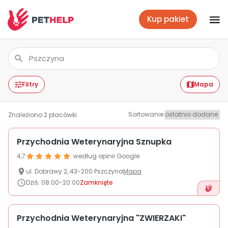
Kup pakiet
Placówki
Zaloguj się
Filtry
Mapa
Sortowanie
:
Znaleziono
2
placówki
Pakiety weterynaryjne
Przychodnia Weterynaryjna Sznupka
4,7
według opinii Google
Ubezpieczenie psa i kota
ul.
Dobrawy
2
,
43-200
Pszczyna
Mapa
Dziś
:
08:00-20:00
Zamknięte
Benefit dla firm
Przychodnia Weterynaryjna "ZWIERZAKI"