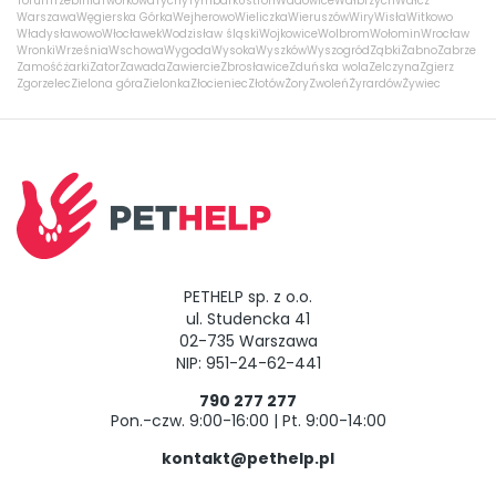
Toruń
Trzebinia
Tworkowa
Tychy
Tymbark
Ustroń
Wadowice
Wałbrzych
Wałcz
Warszawa
Węgierska Górka
Wejherowo
Wieliczka
Wieruszów
Wiry
Wisła
Witkowo
Władysławowo
Włocławek
Wodzisław śląski
Wojkowice
Wolbrom
Wołomin
Wrocław
Wronki
Września
Wschowa
Wygoda
Wysoka
Wyszków
Wyszogród
Ząbki
Żabno
Zabrze
Zamość
żarki
Zator
Zawada
Zawiercie
Zbrosławice
Zduńska wola
Zelczyna
Zgierz
Zgorzelec
Zielona góra
Zielonka
Złocieniec
Złotów
Żory
Zwoleń
Żyrardów
Żywiec
PETHELP sp. z o.o.
ul. Studencka 41
02-735 Warszawa
NIP: 951-24-62-441
790 277 277
Pon.-czw. 9:00-16:00 | Pt. 9:00-14:00
kontakt@pethelp.pl