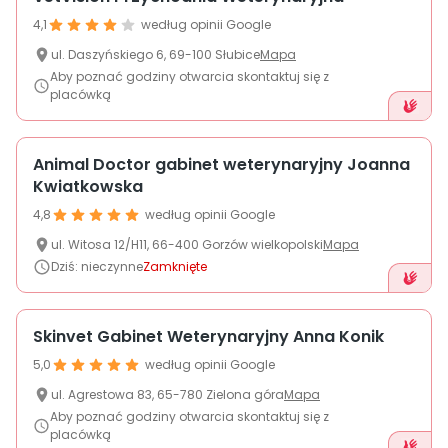
4,1
według opinii Google
ul.
Daszyńskiego 6
,
69-100
Słubice
Mapa
Aby poznać godziny otwarcia skontaktuj się z
placówką
Animal Doctor gabinet weterynaryjny Joanna
Kwiatkowska
4,8
według opinii Google
ul.
Witosa
12/H11
,
66-400
Gorzów wielkopolski
Mapa
Dziś
:
nieczynne
Zamknięte
Skinvet Gabinet Weterynaryjny Anna Konik
5,0
według opinii Google
ul.
Agrestowa 83
,
65-780
Zielona góra
Mapa
Aby poznać godziny otwarcia skontaktuj się z
placówką