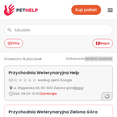
Kup pakiet
Placówki
Zaloguj się
Filtry
Mapa
Sortowanie
:
Znaleziono
18
placówek
Pakiety weterynaryjne
Przychodnia Weterynaryjna Help
0,0
według opinii Google
Ubezpieczenie psa i kota
ul.
Węgierska
44
,
65-943
Zielona góra
Mapa
Dziś
:
08:00-13:00
Zamknięte
Benefit dla firm
Przychodnia Weterynaryjna Zielona Góra