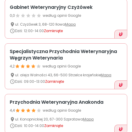
Gabinet Weterynaryjny Czyżówek
0,0
według opinii Google
ul.
Czyżówek
3
,
68-120
Iłowa
Mapa
Dziś
:
12:00-14:00
Zamknięte
Specjalistyczna Przychodnia Weterynaryjna
Węgrzyn Weterynaria
4,2
według opinii Google
ul.
aleja Wolności
43
,
66-500
Strzelce krajeńskie
Mapa
Dziś
:
09:00-13:00
Zamknięte
Przychodnia Weterynaryjna Anakonda
4,4
według opinii Google
ul.
Konopnickiej
20
,
67-300
Szprotawa
Mapa
Dziś
:
10:00-14:00
Zamknięte