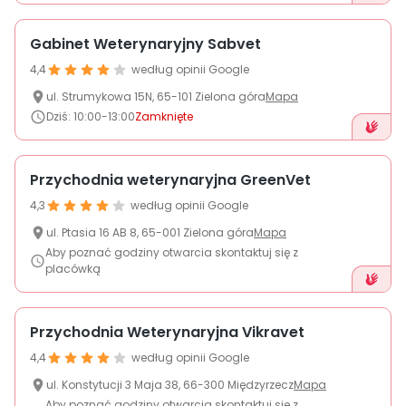
Gabinet Weterynaryjny Sabvet
4,4
według opinii Google
ul.
Strumykowa
15N
,
65-101
Zielona góra
Mapa
Dziś
:
10:00-13:00
Zamknięte
Przychodnia weterynaryjna GreenVet
4,3
według opinii Google
ul.
Ptasia 16 AB
8
,
65-001
Zielona góra
Mapa
Aby poznać godziny otwarcia skontaktuj się z
placówką
Przychodnia Weterynaryjna Vikravet
4,4
według opinii Google
ul.
Konstytucji 3 Maja
38
,
66-300
Międzyrzecz
Mapa
Aby poznać godziny otwarcia skontaktuj się z