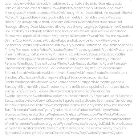
Lubin
Lublewo Gdańskie
Lublin
Lubliniec
Lutynia
Łask
Łaziska Górne
łazy
Łódź
Łomianki
Łomża
łowicz
Łozina
łuków
Malbork
Malczyce
Marki
Mełno
Michałowice
Międzyrzecz
Mielec
Mierzęcice
Mikołów
Mikorzyn
Milanówek
Mińsk Mazowiecki
Mława
Motycz
Mrągowo
Murowana goślina
Myślenice
Myślibórz
Mysłowice
Myszków
Nakło Śląskie
Nędza
Nidzica
Niepołomice
Nowa Iwiczna
Nowa ruda
Nowa sól
Nowogard
Nowy Dwór Mazowiecki
Nowy sącz
Nowy targ
Nysa
Ogrodzieniec
Oleśnica
Olkusz
Olsztyn
Olsztynek
Opatów
Opoczno
Opole
Orzesze
Osielsko
Osowiec
Ostróda
Ostrów wielkopolski
Ostrowiec świętokrzyski
Oświęcim
Otwock
Ożarów mazowiecki
Ozimek
Ozorków
Pabianice
Paczków
Pajęczno
Palczowice
Paniówki
Pawłowice
Piaseczno
Piekary śląskie
Pilzno
Piotrków trybunalski
Piotrowice
Plewiska
Płock
Płońsk
Pniewy
Podkowa leśna
Police
Polkowice
Poznań
Pruszcz gdański
Pruszków
Przasnysz
Przemyśl
Pszczyna
Puck
Puławy
Pułtusk
Puszczykowo
Pyskowice
Racibórz
Radlin
Radom
Radziejów
Radzionków
Radzymin
Radzyń chełmiński
Raszyn
Rawicz
Reńska Wieś
Ruda Śląska
Rudna Wielka
Rudy
Rudziczka
Rumia
Rybnik
Rzeszów
Rzgów
Sanok
Sarnów
Siedlce
Siedlice
Siemianowice śląskie
Siemonia
Sienno
Sieradz
Sieraków
Sierakowo
Skierniewice
Skoczów
Skórzewo
Ślesin
Słubice
Słupsk
Smolnica
Sochaczew
Solec kujawski
Sopot
Sosnowiec
środa śląska
Środa Wielkopolska
Stalowa Wola
Starachowice
Stargard
Starogard gdański
Straszyn
Strumień
Stryków
Strzelce krajeńskie
Strzelce opolskie
Sucha beskidzka
Suchy Las/Złotniki
Sulejówek
Suwałki
Swarzędz
świdnica
Świebodzin
Święta Katarzyna
Świętochłowice
Świnoujście
Szamotuły
Szczawno-zdrój
Szczecin
Szczytno
Szepietowo
Szewna
Szówsko
Szprotawa
Szydłowiec
Szymanów
Tarnobrzeg
Tarnów
Tarnów Opolski
Tarnowo Podgórne
Tarnowskie góry
Tomaszów mazowiecki
Toruń
Trzebinia
Tworkowa
Tychy
Tymbark
Ustroń
Wadowice
Wałbrzych
Wałcz
Warszawa
Węgierska Górka
Wejherowo
Wieliczka
Wieruszów
Wiry
Wisła
Witkowo
Władysławowo
Włocławek
Wodzisław śląski
Wojkowice
Wolbrom
Wołomin
Wrocław
Wronki
Września
Wschowa
Wygoda
Wysoka
Wyszków
Wyszogród
Ząbki
Żabno
Zabrze
Zamość
żarki
Zator
Zawada
Zawiercie
Zbrosławice
Zduńska wola
Zelczyna
Zgierz
Zgorzelec
Zielona góra
Zielonka
Złocieniec
Złotów
Żory
Zwoleń
Żyrardów
Żywiec