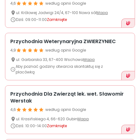
4,6
według opinii Google
ul.
Królowej Jadwigi
24/4
,
67-100
Nowa sól
Mapa
Dziś
:
09:00-11:00
Zamknięte
Przychodnia Weterynaryjna ZWIERZYNIEC
4,9
według opinii Google
ul.
Garbarska
33
,
67-400
Wschowa
Mapa
Aby poznać godziny otwarcia skontaktuj się z
placówką
Przychodnia Dla Zwierząt lek. wet. Sławomir
Werstak
4,6
według opinii Google
ul.
Krasińskiego
4
,
66-620
Gubin
Mapa
Dziś
:
10:00-14:00
Zamknięte