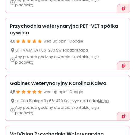
placówką
Przychodnia weterynaryjna PET-VET spółka
cywilna
4,8
według opinii Google
ul.
1 MAJA
13/1
,
66-200
Świebodzin
Mapa
Aby poznać godziny otwarcia skontaktuj się z
placówką
Gabinet Weterynaryjny Karolina Kalwa
4,5
według opinii Google
ul.
Orła Białego 1b
,
66-470
Kostrzyn nad odrą
Mapa
Aby poznać godziny otwarcia skontaktuj się z
placówką
VetVision Przychodnia Weterynaryjna