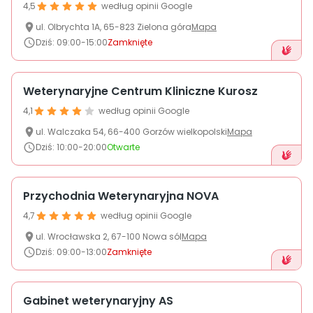
O nas
4,5
według opinii Google
ul.
Olbrychta
1A
,
65-823
Zielona góra
Mapa
Dziś
:
09:00-15:00
Zamknięte
+48 790 277 277
Weterynaryjne Centrum Kliniczne Kurosz
EN
4,1
według opinii Google
ul.
Walczaka
54
,
66-400
Gorzów wielkopolski
Mapa
Dziś
:
10:00-20:00
Otwarte
Przychodnia Weterynaryjna NOVA
4,7
według opinii Google
ul.
Wrocławska 2
,
67-100
Nowa sól
Mapa
Dziś
:
09:00-13:00
Zamknięte
Gabinet weterynaryjny AS