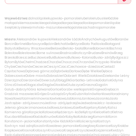
Województwa:
dolnośląskie
kujawsko-pomorskie
lubelskie
lubuskie
łódzkie
małopolskie
mazowieckie
opolskie
podkarpackie
podlaskie
pomorskie
śląskie
świętokrzyskie
warmińsko-mazurskie
wielkopolskie
zachodniopomorskie
Miasto:
Aleksandrów kujawski
Aleksandrów Łódzki
Andrychów
Augustów
Baranów
Barcin
Barlinek
Bartoszyce
Będzin
Bełchatów
Bełżyce
Biała Podlaska
Białogard
Białystok
Bielany Wrocławskie
Bielawa
Bielsko-biała
Błonie
Bobrowniki
Bochnia
Bolesław
Bolesławiec
Borne sulinowo
Brodnica
Brończyn
Brudzew
Brwinów
Brzeg
Brzesko
Brzeszcze
Buczkowice
Buk
Bukowno
Bulkowo-Kolonia
Busko-zdrój
Bydgoszcz
Bytom
Bytów
Chełm
Chodzież
Chorzów
Choszczno
Chrzanów
Chrzypsko Wielkie
Chybie
Ciechanów
Ciecierze
Cieszyn
Czacz
Czechowice-dziedzice
Czeladź
Częstochowa
Dąbrowa górnicza
Dąbrówka
Darłowo
Dębe Wielkie
Dębica
Dobieszowice
Dobre miasto
Dobrodzień
Dobrzeń Wielki
Działdowo
Dziekanów Leśny
Dzierżążno
Dzierżoniów
Dźwierzuty
Elbląg
Ełk
Garbatka-Letnisko
Gdańsk
Gdynia
Glincz
Gliwice
Głogoczów
Głogów
Głosków
Głubczyce
Gniezno
Gogolin
Golub-dobrzyń
Góra kalwaria
Gorlice
Gorzów wielkopolski
Grajewo
Grębocin
Grodzisk mazowiecki
Grójec
Grudziądz
Gryfice
Gubin
Halinów
Harklowa
Horodniany
Iława
Iłowa
Iłża
Imielin
Inowrocław
Iwkowa
Jabłonna
Janikowo
Jasionka
Jasło
Jastrzębie-zdrój
Jaworzno
Jedlina-zdrój
Jędrzejów
Jedwabne
Jelcz-laskowice
Jelenia góra
Jerzmanowice
Jodłowa
Jonkowo
Józefów
Kajetany
Kalety
Kalisz
Kamienna góra
Karpicko
Katowice
Kędzierzyn-koźle
Kętrzyn
Kielce
Kietrz
Kletnia
Kluczbork
Kłodawa
Kłodzko
Knurów
Kobiór
Kobyłka
Kołobrzeg
Komorniki
Konin
Konstancin-jeziorna
Konstantynów łódzki
Kórnik
Kościerzyna
Kostrzyn
Kostrzyn nad odrą
Koszalin
Kowalewo pomorskie
Koziegłowy
Kozienice
Kozy
Kraków
Krapkowice
Krosno
Krotoszyn
Kruszwica
Krzepice
Krzyszkowo
Książenice
Kwidzyn
Kwilcz
Lębork
Legionowo
Legnica
Lesko
Leszno
Lesznowola
Leźno
Lipowa
Lubicz Górny