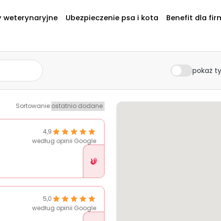
y weterynaryjne
Ubezpieczenie psa i kota
Benefit dla fir
pokaż ty
Sortowanie
:
4,9
według opinii Google
Placówka
w
Pethelp
5,0
według opinii Google
Placówka