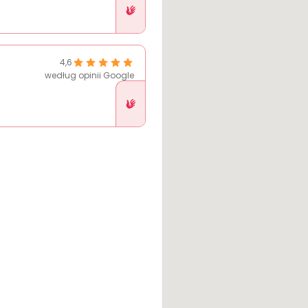
w
Pethelp
4,6
według opinii Google
Placówka
w
Pethelp