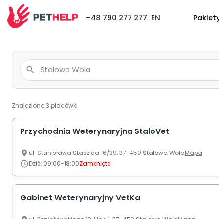
+48 790 277 277
EN
Pakiet
Znaleziono
3
placówki
Przychodnia Weterynaryjna StaloVet
ul.
Stanisława Staszica
16/39
,
37-450
Stalowa Wola
Mapa
Dziś
:
09:00-18:00
Zamknięte
Gabinet Weterynaryjny VetKa