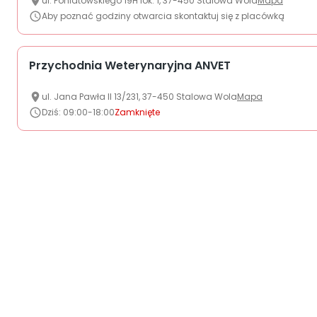
ul.
Poniatowskiego 19H
lok. 1
,
37-450
Stalowa Wola
Mapa
Aby poznać godziny otwarcia skontaktuj się z placówką
Przychodnia Weterynaryjna ANVET
ul.
Jana Pawła II 13/231
,
37-450
Stalowa Wola
Mapa
Dziś
:
09:00-18:00
Zamknięte