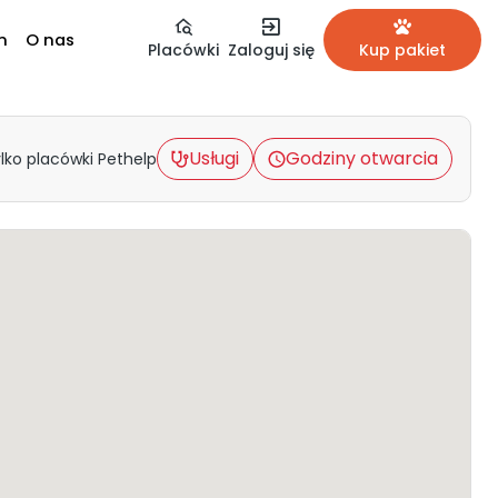
m
O nas
Placówki
Zaloguj się
Kup pakiet
Usługi
Godziny otwarcia
lko placówki Pethelp