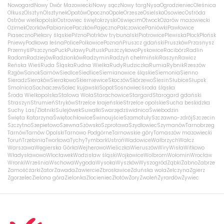
Nowogard
Nowy Dwór Mazowiecki
Nowy sącz
Nowy targ
Nysa
Ogrodzieniec
Oleśnica
Olkusz
Olsztyn
Olsztynek
Opatów
Opoczno
Opole
Orzesze
Osielsko
Osowiec
Ostróda
Ostrów wielkopolski
Ostrowiec świętokrzyski
Oświęcim
Otwock
Ożarów mazowiecki
Ozimek
Ozorków
Pabianice
Paczków
Pajęczno
Palczowice
Paniówki
Pawłowice
Piaseczno
Piekary śląskie
Pilzno
Piotrków trybunalski
Piotrowice
Plewiska
Płock
Płońsk
Pniewy
Podkowa leśna
Police
Polkowice
Poznań
Pruszcz gdański
Pruszków
Przasnysz
Przemyśl
Pszczyna
Puck
Puławy
Pułtusk
Puszczykowo
Pyskowice
Racibórz
Radlin
Radom
Radziejów
Radzionków
Radzymin
Radzyń chełmiński
Raszyn
Rawicz
Reńska Wieś
Ruda Śląska
Rudna Wielka
Rudy
Rudziczka
Rumia
Rybnik
Rzeszów
Rzgów
Sanok
Sarnów
Siedlce
Siedlice
Siemianowice śląskie
Siemonia
Sienno
Sieradz
Sieraków
Sierakowo
Skierniewice
Skoczów
Skórzewo
Ślesin
Słubice
Słupsk
Smolnica
Sochaczew
Solec kujawski
Sopot
Sosnowiec
środa śląska
Środa Wielkopolska
Stalowa Wola
Starachowice
Stargard
Starogard gdański
Straszyn
Strumień
Stryków
Strzelce krajeńskie
Strzelce opolskie
Sucha beskidzka
Suchy Las/Złotniki
Sulejówek
Suwałki
Swarzędz
świdnica
Świebodzin
Święta Katarzyna
Świętochłowice
Świnoujście
Szamotuły
Szczawno-zdrój
Szczecin
Szczytno
Szepietowo
Szewna
Szówsko
Szprotawa
Szydłowiec
Szymanów
Tarnobrzeg
Tarnów
Tarnów Opolski
Tarnowo Podgórne
Tarnowskie góry
Tomaszów mazowiecki
Toruń
Trzebinia
Tworkowa
Tychy
Tymbark
Ustroń
Wadowice
Wałbrzych
Wałcz
Warszawa
Węgierska Górka
Wejherowo
Wieliczka
Wieruszów
Wiry
Wisła
Witkowo
Władysławowo
Włocławek
Wodzisław śląski
Wojkowice
Wolbrom
Wołomin
Wrocław
Wronki
Września
Wschowa
Wygoda
Wysoka
Wyszków
Wyszogród
Ząbki
Żabno
Zabrze
Zamość
żarki
Zator
Zawada
Zawiercie
Zbrosławice
Zduńska wola
Zelczyna
Zgierz
Zgorzelec
Zielona góra
Zielonka
Złocieniec
Złotów
Żory
Zwoleń
Żyrardów
Żywiec