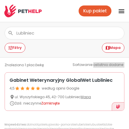
Kup pakiet
Placówki
Zaloguj się
Filtry
Mapa
Sortowanie
:
Znaleziono
1
placówkę
Pakiety weterynaryjne
Gabinet Weterynaryjny GlobalWet Lubliniec
4,5
według opinii Google
Ubezpieczenie psa i kota
ul.
Wyszyńskiego 45
,
42-700
Lubliniec
Mapa
Dziś
:
nieczynne
Zamknięte
Benefit dla firm
Województwa:
dolnośląskie
kujawsko-pomorskie
lubelskie
lubuskie
łódzkie
małopolskie
mazowieckie
opolskie
podkarpackie
podlaskie
pomorskie
śląskie