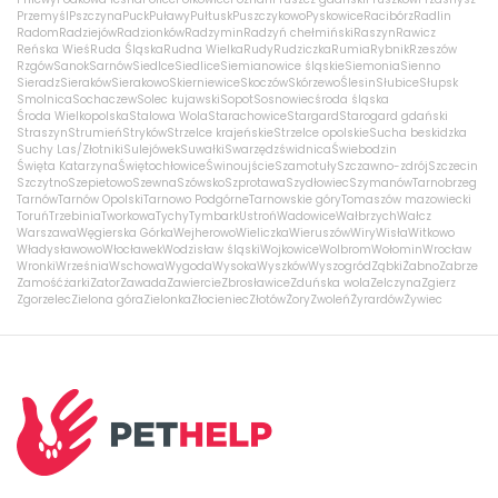
Przemyśl
Pszczyna
Puck
Puławy
Pułtusk
Puszczykowo
Pyskowice
Racibórz
Radlin
Radom
Radziejów
Radzionków
Radzymin
Radzyń chełmiński
Raszyn
Rawicz
Reńska Wieś
Ruda Śląska
Rudna Wielka
Rudy
Rudziczka
Rumia
Rybnik
Rzeszów
Rzgów
Sanok
Sarnów
Siedlce
Siedlice
Siemianowice śląskie
Siemonia
Sienno
Sieradz
Sieraków
Sierakowo
Skierniewice
Skoczów
Skórzewo
Ślesin
Słubice
Słupsk
Smolnica
Sochaczew
Solec kujawski
Sopot
Sosnowiec
środa śląska
Środa Wielkopolska
Stalowa Wola
Starachowice
Stargard
Starogard gdański
Straszyn
Strumień
Stryków
Strzelce krajeńskie
Strzelce opolskie
Sucha beskidzka
Suchy Las/Złotniki
Sulejówek
Suwałki
Swarzędz
świdnica
Świebodzin
Święta Katarzyna
Świętochłowice
Świnoujście
Szamotuły
Szczawno-zdrój
Szczecin
Szczytno
Szepietowo
Szewna
Szówsko
Szprotawa
Szydłowiec
Szymanów
Tarnobrzeg
Tarnów
Tarnów Opolski
Tarnowo Podgórne
Tarnowskie góry
Tomaszów mazowiecki
Toruń
Trzebinia
Tworkowa
Tychy
Tymbark
Ustroń
Wadowice
Wałbrzych
Wałcz
Warszawa
Węgierska Górka
Wejherowo
Wieliczka
Wieruszów
Wiry
Wisła
Witkowo
Władysławowo
Włocławek
Wodzisław śląski
Wojkowice
Wolbrom
Wołomin
Wrocław
Wronki
Września
Wschowa
Wygoda
Wysoka
Wyszków
Wyszogród
Ząbki
Żabno
Zabrze
Zamość
żarki
Zator
Zawada
Zawiercie
Zbrosławice
Zduńska wola
Zelczyna
Zgierz
Zgorzelec
Zielona góra
Zielonka
Złocieniec
Złotów
Żory
Zwoleń
Żyrardów
Żywiec