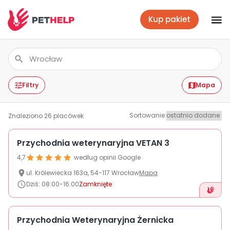
Kup pakiet
Placówki
Zaloguj się
Filtry
Mapa
Sortowanie
:
Znaleziono
26
placówek
Pakiety weterynaryjne
Przychodnia weterynaryjna VETAN 3
4,7
według opinii Google
Ubezpieczenie psa i kota
ul.
Królewiecka
163a
,
54-117
Wrocław
Mapa
Dziś
:
08:00-16:00
Zamknięte
Benefit dla firm
Przychodnia Weterynaryjna Żernicka