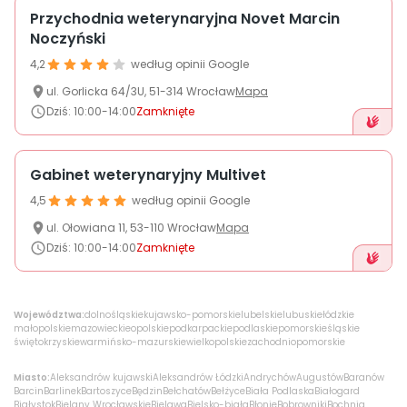
Przychodnia weterynaryjna Novet Marcin
Noczyński
4,2
według opinii Google
ul.
Gorlicka
64/3U
,
51-314
Wrocław
Mapa
Dziś
:
10:00-14:00
Zamknięte
Gabinet weterynaryjny Multivet
4,5
według opinii Google
ul.
Ołowiana
11
,
53-110
Wrocław
Mapa
Dziś
:
10:00-14:00
Zamknięte
Województwa:
dolnośląskie
kujawsko-pomorskie
lubelskie
lubuskie
łódzkie
małopolskie
mazowieckie
opolskie
podkarpackie
podlaskie
pomorskie
śląskie
świętokrzyskie
warmińsko-mazurskie
wielkopolskie
zachodniopomorskie
Miasto:
Aleksandrów kujawski
Aleksandrów Łódzki
Andrychów
Augustów
Baranów
Barcin
Barlinek
Bartoszyce
Będzin
Bełchatów
Bełżyce
Biała Podlaska
Białogard
Białystok
Bielany Wrocławskie
Bielawa
Bielsko-biała
Błonie
Bobrowniki
Bochnia