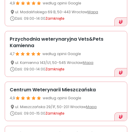
4,9
według opinii Google
ul.
Madalińskiego
69 B
,
50-443
Wrocław
Mapa
Dziś
:
09:00-14:00
Zamknięte
Przychodnia weterynaryjna Vets&Pets
Kamienna
4,7
według opinii Google
ul.
Kamienna
143/U1
,
50-545
Wrocław
Mapa
Dziś
:
09:00-14:00
Zamknięte
Centrum Weterynarii Mieszczańska
4,9
według opinii Google
ul.
Mieszczańska
29/1F
,
50-201
Wrocław
Mapa
Dziś
:
09:00-15:00
Zamknięte