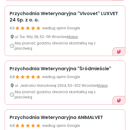
Przychodnia Weterynaryjna "Vivovet" LUXVET
24 Sp. z o. o.
4,5
według opinii Google
ul.
Św. Rity
38
,
52-116
Wrocław
Mapa
Aby poznać godziny otwarcia skontaktuj się z
placówką
Przychodnia Weterynaryjna "Śródmieście"
4,8
według opinii Google
ul.
Jedności Narodowej
230d
,
50-302
Wrocław
Mapa
Aby poznać godziny otwarcia skontaktuj się z
placówką
Przychodnia Weterynaryjna ANIMALVET
4,8
według opinii Google