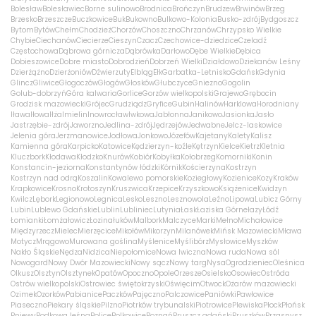
Bolesław
Bolesławiec
Borne sulinowo
Brodnica
Brończyn
Brudzew
Brwinów
Brzeg
Brzesko
Brzeszcze
Buczkowice
Buk
Bukowno
Bulkowo-Kolonia
Busko-zdrój
Bydgoszcz
Bytom
Bytów
Chełm
Chodzież
Chorzów
Choszczno
Chrzanów
Chrzypsko Wielkie
Chybie
Ciechanów
Ciecierze
Cieszyn
Czacz
Czechowice-dziedzice
Czeladź
Częstochowa
Dąbrowa górnicza
Dąbrówka
Darłowo
Dębe Wielkie
Dębica
Dobieszowice
Dobre miasto
Dobrodzień
Dobrzeń Wielki
Działdowo
Dziekanów Leśny
Dzierżążno
Dzierżoniów
Dźwierzuty
Elbląg
Ełk
Garbatka-Letnisko
Gdańsk
Gdynia
Glincz
Gliwice
Głogoczów
Głogów
Głosków
Głubczyce
Gniezno
Gogolin
Golub-dobrzyń
Góra kalwaria
Gorlice
Gorzów wielkopolski
Grajewo
Grębocin
Grodzisk mazowiecki
Grójec
Grudziądz
Gryfice
Gubin
Halinów
Harklowa
Horodniany
Iława
Iłowa
Iłża
Imielin
Inowrocław
Iwkowa
Jabłonna
Janikowo
Jasionka
Jasło
Jastrzębie-zdrój
Jaworzno
Jedlina-zdrój
Jędrzejów
Jedwabne
Jelcz-laskowice
Jelenia góra
Jerzmanowice
Jodłowa
Jonkowo
Józefów
Kajetany
Kalety
Kalisz
Kamienna góra
Karpicko
Katowice
Kędzierzyn-koźle
Kętrzyn
Kielce
Kietrz
Kletnia
Kluczbork
Kłodawa
Kłodzko
Knurów
Kobiór
Kobyłka
Kołobrzeg
Komorniki
Konin
Konstancin-jeziorna
Konstantynów łódzki
Kórnik
Kościerzyna
Kostrzyn
Kostrzyn nad odrą
Koszalin
Kowalewo pomorskie
Koziegłowy
Kozienice
Kozy
Kraków
Krapkowice
Krosno
Krotoszyn
Kruszwica
Krzepice
Krzyszkowo
Książenice
Kwidzyn
Kwilcz
Lębork
Legionowo
Legnica
Lesko
Leszno
Lesznowola
Leźno
Lipowa
Lubicz Górny
Lubin
Lublewo Gdańskie
Lublin
Lubliniec
Lutynia
Łask
Łaziska Górne
łazy
Łódź
Łomianki
Łomża
łowicz
Łozina
łuków
Malbork
Malczyce
Marki
Mełno
Michałowice
Międzyrzecz
Mielec
Mierzęcice
Mikołów
Mikorzyn
Milanówek
Mińsk Mazowiecki
Mława
Motycz
Mrągowo
Murowana goślina
Myślenice
Myślibórz
Mysłowice
Myszków
Nakło Śląskie
Nędza
Nidzica
Niepołomice
Nowa Iwiczna
Nowa ruda
Nowa sól
Nowogard
Nowy Dwór Mazowiecki
Nowy sącz
Nowy targ
Nysa
Ogrodzieniec
Oleśnica
Olkusz
Olsztyn
Olsztynek
Opatów
Opoczno
Opole
Orzesze
Osielsko
Osowiec
Ostróda
Ostrów wielkopolski
Ostrowiec świętokrzyski
Oświęcim
Otwock
Ożarów mazowiecki
Ozimek
Ozorków
Pabianice
Paczków
Pajęczno
Palczowice
Paniówki
Pawłowice
Piaseczno
Piekary śląskie
Pilzno
Piotrków trybunalski
Piotrowice
Plewiska
Płock
Płońsk
Pniewy
Podkowa leśna
Police
Polkowice
Poznań
Pruszcz gdański
Pruszków
Przasnysz