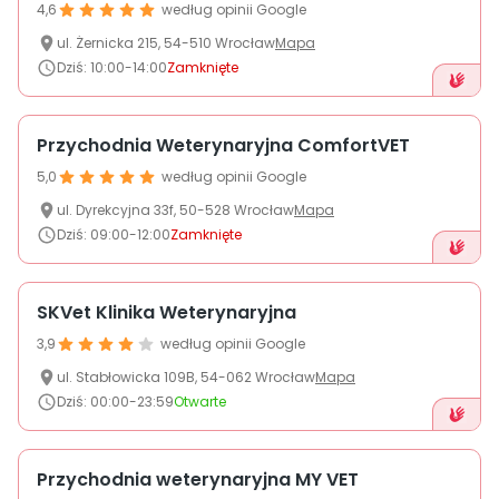
O nas
4,6
według opinii Google
ul.
Żernicka
215
,
54-510
Wrocław
Mapa
Dziś
:
10:00-14:00
Zamknięte
+48 790 277 277
Przychodnia Weterynaryjna ComfortVET
EN
5,0
według opinii Google
ul.
Dyrekcyjna
33f
,
50-528
Wrocław
Mapa
Dziś
:
09:00-12:00
Zamknięte
SKVet Klinika Weterynaryjna
3,9
według opinii Google
ul.
Stabłowicka
109B
,
54-062
Wrocław
Mapa
Dziś
:
00:00-23:59
Otwarte
Przychodnia weterynaryjna MY VET