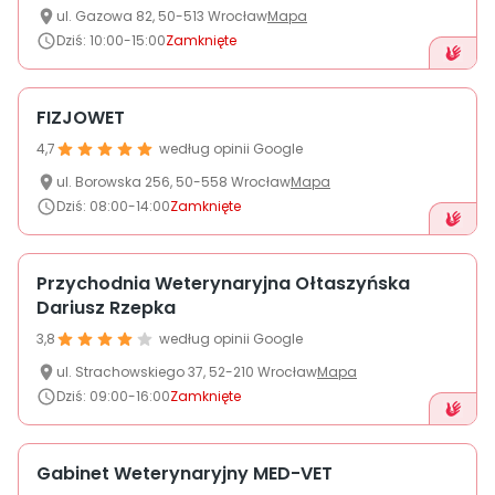
ul.
Gazowa
82
,
50-513
Wrocław
Mapa
Dziś
:
10:00-15:00
Zamknięte
FIZJOWET
4,7
według opinii Google
ul.
Borowska
256
,
50-558
Wrocław
Mapa
Dziś
:
08:00-14:00
Zamknięte
Przychodnia Weterynaryjna Ołtaszyńska
Dariusz Rzepka
3,8
według opinii Google
ul.
Strachowskiego 37
,
52-210
Wrocław
Mapa
Dziś
:
09:00-16:00
Zamknięte
Gabinet Weterynaryjny MED-VET