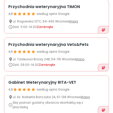
Przychodnia weterynaryjna TIMON
4,8
według opinii Google
ul.
Rogowska
127C
,
54-440
Wrocław
Mapa
Dziś
:
11:00-14:00
Zamknięte
Przychodnia weterynaryjna Vets&Pets
4,6
według opinii Google
ul.
Tadeusza Brzozy
24B
,
54-115
Wrocław
Mapa
Dziś
:
09:00-14:00
Zamknięte
Gabinet Weterynaryjny RITA-VET
4,9
według opinii Google
ul.
ks. Norberta Bonczyka
2A
,
51-138
Wrocław
Mapa
Aby poznać godziny otwarcia skontaktuj się z
placówką