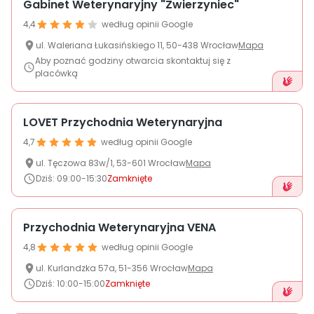
Gabinet Weterynaryjny "Zwierzyniec"
4,4
według opinii Google
ul.
Waleriana Łukasińskiego
11
,
50-438
Wrocław
Mapa
Aby poznać godziny otwarcia skontaktuj się z
placówką
LOVET Przychodnia Weterynaryjna
4,7
według opinii Google
ul.
Tęczowa
83w/1
,
53-601
Wrocław
Mapa
Dziś
:
09:00-15:30
Zamknięte
Przychodnia Weterynaryjna VENA
4,8
według opinii Google
ul.
Kurlandzka
57a
,
51-356
Wrocław
Mapa
Dziś
:
10:00-15:00
Zamknięte