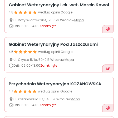
Gabinet Weterynaryjny Lek. wet. Marcin Kowol
4,8
według opinii Google
ul.
Róży Wiatrów 26A
,
53-023
Wrocław
Mapa
Dziś
:
10:00-14:00
Zamknięte
Gabinet Weterynaryjny Pod Jaszczurami
4,5
według opinii Google
ul.
Czysta
5/1a
,
50-013
Wrocław
Mapa
Dziś
:
09:00-13:00
Zamknięte
Przychodnia Weterynaryjna KOZANOWSKA
4,7
według opinii Google
ul.
Kozanowska
117
,
54-152
Wrocław
Mapa
Dziś
:
10:00-14:00
Zamknięte