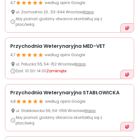
4,7
według opinii Google
ul.
Zachodnia 20
,
53-644
Wrocław
Mapa
Aby poznać godziny otwarcia skontaktuj się z
placówką
Przychodnia Weterynaryjna MED-VET
4,7
według opinii Google
ul.
Pałucka
55
,
54-152
Wrocław
Mapa
Dziś
:
10:00-14:00
Zamknięte
Przychodnia Weterynaryjna STABŁOWICKA
4,8
według opinii Google
ul.
Stabłowicka 56
,
54-058
Wrocław
Mapa
Aby poznać godziny otwarcia skontaktuj się z
placówką