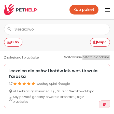
Kup pakiet
Placówki
Zaloguj się
Filtry
Mapa
Sortowanie
:
Znaleziono
1
placówkę
Pakiety weterynaryjne
Lecznica dla psów i kotów lek. wet. Urszula
Taraska
Ubezpieczenie psa i kota
4,7
według opinii Google
ul.
Feliksa Bączkiewicza
1F/1
,
63-900
Sierakowo
Mapa
Benefit dla firm
Aby poznać godziny otwarcia skontaktuj się z
placówką