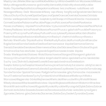
Międzyrzecz
Mielec
Mierzęcice
Mikołów
Mikorzyn
Milanówek
Mińsk Mazowiecki
Mława
Motycz
Mrągowo
Murowana goślina
Myślenice
Myślibórz
Mysłowice
Myszków
Nakło Śląskie
Nędza
Nidzica
Niepołomice
Nowa Iwiczna
Nowa ruda
Nowa sól
Nowogard
Nowy Dwór Mazowiecki
Nowy sącz
Nowy targ
Nysa
Ogrodzieniec
Oleśnica
Olkusz
Olsztyn
Olsztynek
Opatów
Opoczno
Opole
Orzesze
Osielsko
Osowiec
Ostróda
Ostrów wielkopolski
Ostrowiec świętokrzyski
Oświęcim
Otwock
Ożarów mazowiecki
Ozimek
Ozorków
Pabianice
Paczków
Pajęczno
Palczowice
Paniówki
Pawłowice
Piaseczno
Piekary śląskie
Pilzno
Piotrków trybunalski
Piotrowice
Plewiska
Płock
Płońsk
Pniewy
Podkowa leśna
Police
Polkowice
Poznań
Pruszcz gdański
Pruszków
Przasnysz
Przemyśl
Pszczyna
Puck
Puławy
Pułtusk
Puszczykowo
Pyskowice
Racibórz
Radlin
Radom
Radziejów
Radzionków
Radzymin
Radzyń chełmiński
Raszyn
Rawicz
Reńska Wieś
Ruda Śląska
Rudna Wielka
Rudy
Rudziczka
Rumia
Rybnik
Rzeszów
Rzgów
Sanok
Sarnów
Siedlce
Siedlice
Siemianowice śląskie
Siemonia
Sienno
Sieradz
Sieraków
Sierakowo
Skierniewice
Skoczów
Skórzewo
Ślesin
Słubice
Słupsk
Smolnica
Sochaczew
Solec kujawski
Sopot
Sosnowiec
środa śląska
Środa Wielkopolska
Stalowa Wola
Starachowice
Stargard
Starogard gdański
Straszyn
Strumień
Stryków
Strzelce krajeńskie
Strzelce opolskie
Sucha beskidzka
Suchy Las/Złotniki
Sulejówek
Suwałki
Swarzędz
świdnica
Świebodzin
Święta Katarzyna
Świętochłowice
Świnoujście
Szamotuły
Szczawno-zdrój
Szczecin
Szczytno
Szepietowo
Szewna
Szówsko
Szprotawa
Szydłowiec
Szymanów
Tarnobrzeg
Tarnów
Tarnów Opolski
Tarnowo Podgórne
Tarnowskie góry
Tomaszów mazowiecki
Toruń
Trzebinia
Tworkowa
Tychy
Tymbark
Ustroń
Wadowice
Wałbrzych
Wałcz
Warszawa
Węgierska Górka
Wejherowo
Wieliczka
Wieruszów
Wiry
Wisła
Witkowo
Władysławowo
Włocławek
Wodzisław śląski
Wojkowice
Wolbrom
Wołomin
Wrocław
Wronki
Września
Wschowa
Wygoda
Wysoka
Wyszków
Wyszogród
Ząbki
Żabno
Zabrze
Zamość
żarki
Zator
Zawada
Zawiercie
Zbrosławice
Zduńska wola
Zelczyna
Zgierz
Zgorzelec
Zielona góra
Zielonka
Złocieniec
Złotów
Żory
Zwoleń
Żyrardów
Żywiec