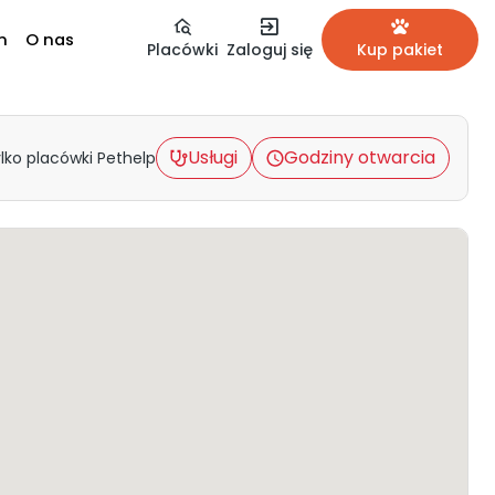
m
O nas
Placówki
Zaloguj się
Kup pakiet
Usługi
Godziny otwarcia
lko placówki Pethelp