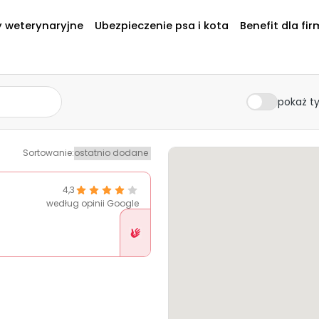
y weterynaryjne
Ubezpieczenie psa i kota
Benefit dla fir
pokaż ty
Sortowanie
:
4,3
według opinii Google
Placówka
w
Pethelp