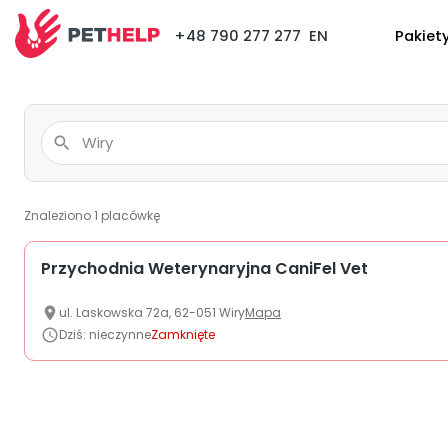
+48 790 277 277
EN
Pakiet
Znaleziono
1
placówkę
Przychodnia Weterynaryjna CaniFel Vet
ul.
Laskowska
72a
,
62-051
Wiry
Mapa
Dziś
:
nieczynne
Zamknięte