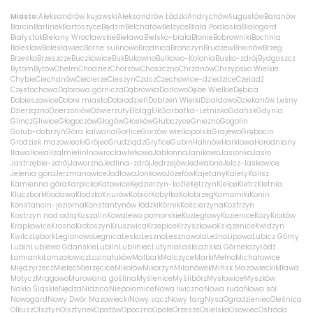
Miasto:
Aleksandrów kujawski
Aleksandrów Łódzki
Andrychów
Augustów
Baranów
Barcin
Barlinek
Bartoszyce
Będzin
Bełchatów
Bełżyce
Biała Podlaska
Białogard
Białystok
Bielany Wrocławskie
Bielawa
Bielsko-biała
Błonie
Bobrowniki
Bochnia
Bolesław
Bolesławiec
Borne sulinowo
Brodnica
Brończyn
Brudzew
Brwinów
Brzeg
Brzesko
Brzeszcze
Buczkowice
Buk
Bukowno
Bulkowo-Kolonia
Busko-zdrój
Bydgoszcz
Bytom
Bytów
Chełm
Chodzież
Chorzów
Choszczno
Chrzanów
Chrzypsko Wielkie
Chybie
Ciechanów
Ciecierze
Cieszyn
Czacz
Czechowice-dziedzice
Czeladź
Częstochowa
Dąbrowa górnicza
Dąbrówka
Darłowo
Dębe Wielkie
Dębica
Dobieszowice
Dobre miasto
Dobrodzień
Dobrzeń Wielki
Działdowo
Dziekanów Leśny
Dzierżążno
Dzierżoniów
Dźwierzuty
Elbląg
Ełk
Garbatka-Letnisko
Gdańsk
Gdynia
Glincz
Gliwice
Głogoczów
Głogów
Głosków
Głubczyce
Gniezno
Gogolin
Golub-dobrzyń
Góra kalwaria
Gorlice
Gorzów wielkopolski
Grajewo
Grębocin
Grodzisk mazowiecki
Grójec
Grudziądz
Gryfice
Gubin
Halinów
Harklowa
Horodniany
Iława
Iłowa
Iłża
Imielin
Inowrocław
Iwkowa
Jabłonna
Janikowo
Jasionka
Jasło
Jastrzębie-zdrój
Jaworzno
Jedlina-zdrój
Jędrzejów
Jedwabne
Jelcz-laskowice
Jelenia góra
Jerzmanowice
Jodłowa
Jonkowo
Józefów
Kajetany
Kalety
Kalisz
Kamienna góra
Karpicko
Katowice
Kędzierzyn-koźle
Kętrzyn
Kielce
Kietrz
Kletnia
Kluczbork
Kłodawa
Kłodzko
Knurów
Kobiór
Kobyłka
Kołobrzeg
Komorniki
Konin
Konstancin-jeziorna
Konstantynów łódzki
Kórnik
Kościerzyna
Kostrzyn
Kostrzyn nad odrą
Koszalin
Kowalewo pomorskie
Koziegłowy
Kozienice
Kozy
Kraków
Krapkowice
Krosno
Krotoszyn
Kruszwica
Krzepice
Krzyszkowo
Książenice
Kwidzyn
Kwilcz
Lębork
Legionowo
Legnica
Lesko
Leszno
Lesznowola
Leźno
Lipowa
Lubicz Górny
Lubin
Lublewo Gdańskie
Lublin
Lubliniec
Lutynia
Łask
Łaziska Górne
łazy
Łódź
Łomianki
Łomża
łowicz
Łozina
łuków
Malbork
Malczyce
Marki
Mełno
Michałowice
Międzyrzecz
Mielec
Mierzęcice
Mikołów
Mikorzyn
Milanówek
Mińsk Mazowiecki
Mława
Motycz
Mrągowo
Murowana goślina
Myślenice
Myślibórz
Mysłowice
Myszków
Nakło Śląskie
Nędza
Nidzica
Niepołomice
Nowa Iwiczna
Nowa ruda
Nowa sól
Nowogard
Nowy Dwór Mazowiecki
Nowy sącz
Nowy targ
Nysa
Ogrodzieniec
Oleśnica
Olkusz
Olsztyn
Olsztynek
Opatów
Opoczno
Opole
Orzesze
Osielsko
Osowiec
Ostróda