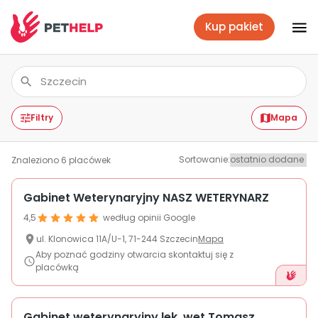
Kup pakiet
Placówki
Zaloguj się
Filtry
Mapa
Sortowanie
:
Znaleziono
6
placówek
Pakiety weterynaryjne
Gabinet Weterynaryjny NASZ WETERYNARZ
4,5
według opinii Google
Ubezpieczenie psa i kota
ul.
Klonowica
11A/U-1
,
71-244
Szczecin
Mapa
Aby poznać godziny otwarcia skontaktuj się z
placówką
Benefit dla firm
Gabinet weterynaryjny lek. wet Tomasz