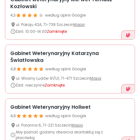
O nas
Kozłowski
4,3
według opinii Google
+48 790 277 277
ul.
Pokoju
42A
,
71-739
Szczecin
Mapa
Dziś
:
10:00-14:00
Zamknięte
EN
Gabinet Weterynaryjny Katarzyna
Światłowska
4,8
według opinii Google
ul.
Wiosny Ludów
91/U1
,
71-471
Szczecin
Mapa
Dziś
:
nieczynne
Zamknięte
Gabinet Weterynaryjny Holiwet
4,6
według opinii Google
ul.
Poranna
6
,
71-221
Szczecin
Mapa
Aby poznać godziny otwarcia skontaktuj się z
placówką