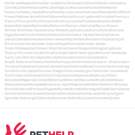
Ostrów wielkopolski
Ostrowiec świętokrzyski
Oświęcim
Otwock
Ożarów mazowiecki
Ozimek
Ozorków
Pabianice
Paczków
Pajęczno
Palczowice
Paniówki
Pawłowice
Piaseczno
Piekary śląskie
Pilzno
Piotrków trybunalski
Piotrowice
Plewiska
Płock
Płońsk
Pniewy
Podkowa leśna
Police
Polkowice
Poznań
Pruszcz gdański
Pruszków
Przasnysz
Przemyśl
Pszczyna
Puck
Puławy
Pułtusk
Puszczykowo
Pyskowice
Racibórz
Radlin
Radom
Radziejów
Radzionków
Radzymin
Radzyń chełmiński
Raszyn
Rawicz
Reńska Wieś
Ruda Śląska
Rudna Wielka
Rudy
Rudziczka
Rumia
Rybnik
Rzeszów
Rzgów
Sanok
Sarnów
Siedlce
Siedlice
Siemianowice śląskie
Siemonia
Sienno
Sieradz
Sieraków
Sierakowo
Skierniewice
Skoczów
Skórzewo
Ślesin
Słubice
Słupsk
Smolnica
Sochaczew
Solec kujawski
Sopot
Sosnowiec
środa śląska
Środa Wielkopolska
Stalowa Wola
Starachowice
Stargard
Starogard gdański
Straszyn
Strumień
Stryków
Strzelce krajeńskie
Strzelce opolskie
Sucha beskidzka
Suchy Las/Złotniki
Sulejówek
Suwałki
Swarzędz
świdnica
Świebodzin
Święta Katarzyna
Świętochłowice
Świnoujście
Szamotuły
Szczawno-zdrój
Szczecin
Szczytno
Szepietowo
Szewna
Szówsko
Szprotawa
Szydłowiec
Szymanów
Tarnobrzeg
Tarnów
Tarnów Opolski
Tarnowo Podgórne
Tarnowskie góry
Tomaszów mazowiecki
Toruń
Trzebinia
Tworkowa
Tychy
Tymbark
Ustroń
Wadowice
Wałbrzych
Wałcz
Warszawa
Węgierska Górka
Wejherowo
Wieliczka
Wieruszów
Wiry
Wisła
Witkowo
Władysławowo
Włocławek
Wodzisław śląski
Wojkowice
Wolbrom
Wołomin
Wrocław
Wronki
Września
Wschowa
Wygoda
Wysoka
Wyszków
Wyszogród
Ząbki
Żabno
Zabrze
Zamość
żarki
Zator
Zawada
Zawiercie
Zbrosławice
Zduńska wola
Zelczyna
Zgierz
Zgorzelec
Zielona góra
Zielonka
Złocieniec
Złotów
Żory
Zwoleń
Żyrardów
Żywiec