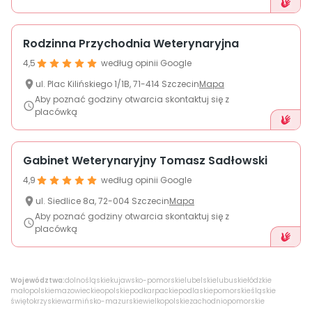
Rodzinna Przychodnia Weterynaryjna
4,5
według opinii Google
ul.
Plac Kilińskiego
1/1B
,
71-414
Szczecin
Mapa
Aby poznać godziny otwarcia skontaktuj się z
placówką
Gabinet Weterynaryjny Tomasz Sadłowski
4,9
według opinii Google
ul.
Siedlice
8a
,
72-004
Szczecin
Mapa
Aby poznać godziny otwarcia skontaktuj się z
placówką
Województwa:
dolnośląskie
kujawsko-pomorskie
lubelskie
lubuskie
łódzkie
małopolskie
mazowieckie
opolskie
podkarpackie
podlaskie
pomorskie
śląskie
świętokrzyskie
warmińsko-mazurskie
wielkopolskie
zachodniopomorskie