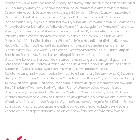
Nowogard
Nowy Dwór Mazowiecki
Nowy sącz
Nowy targ
Nysa
Ogrodzieniec
Oleśnica
Olkusz
Olsztyn
Olsztynek
Opatów
Opoczno
Opole
Orzesze
Osielsko
Osowiec
Ostróda
Ostrów wielkopolski
Ostrowiec świętokrzyski
Oświęcim
Otwock
Ożarów mazowiecki
Ozimek
Ozorków
Pabianice
Paczków
Pajęczno
Palczowice
Paniówki
Pawłowice
Piaseczno
Piekary śląskie
Pilzno
Piotrków trybunalski
Piotrowice
Plewiska
Płock
Płońsk
Pniewy
Podkowa leśna
Police
Polkowice
Poznań
Pruszcz gdański
Pruszków
Przasnysz
Przemyśl
Pszczyna
Puck
Puławy
Pułtusk
Puszczykowo
Pyskowice
Racibórz
Radlin
Radom
Radziejów
Radzionków
Radzymin
Radzyń chełmiński
Raszyn
Rawicz
Reńska Wieś
Ruda Śląska
Rudna Wielka
Rudy
Rudziczka
Rumia
Rybnik
Rzeszów
Rzgów
Sanok
Sarnów
Siedlce
Siedlice
Siemianowice śląskie
Siemonia
Sienno
Sieradz
Sieraków
Sierakowo
Skierniewice
Skoczów
Skórzewo
Ślesin
Słubice
Słupsk
Smolnica
Sochaczew
Solec kujawski
Sopot
Sosnowiec
środa śląska
Środa Wielkopolska
Stalowa Wola
Starachowice
Stargard
Starogard gdański
Straszyn
Strumień
Stryków
Strzelce krajeńskie
Strzelce opolskie
Sucha beskidzka
Suchy Las/Złotniki
Sulejówek
Suwałki
Swarzędz
świdnica
Świebodzin
Święta Katarzyna
Świętochłowice
Świnoujście
Szamotuły
Szczawno-zdrój
Szczecin
Szczytno
Szepietowo
Szewna
Szówsko
Szprotawa
Szydłowiec
Szymanów
Tarnobrzeg
Tarnów
Tarnów Opolski
Tarnowo Podgórne
Tarnowskie góry
Tomaszów mazowiecki
Toruń
Trzebinia
Tworkowa
Tychy
Tymbark
Ustroń
Wadowice
Wałbrzych
Wałcz
Warszawa
Węgierska Górka
Wejherowo
Wieliczka
Wieruszów
Wiry
Wisła
Witkowo
Władysławowo
Włocławek
Wodzisław śląski
Wojkowice
Wolbrom
Wołomin
Wrocław
Wronki
Września
Wschowa
Wygoda
Wysoka
Wyszków
Wyszogród
Ząbki
Żabno
Zabrze
Zamość
żarki
Zator
Zawada
Zawiercie
Zbrosławice
Zduńska wola
Zelczyna
Zgierz
Zgorzelec
Zielona góra
Zielonka
Złocieniec
Złotów
Żory
Zwoleń
Żyrardów
Żywiec