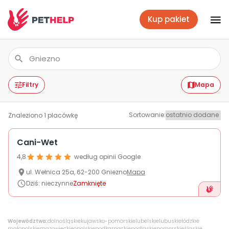
Kup pakiet
Placówki
Zaloguj się
Filtry
Mapa
Sortowanie
:
Znaleziono
1
placówkę
Pakiety weterynaryjne
Cani-Wet
4,8
według opinii Google
Ubezpieczenie psa i kota
ul.
Wełnica
25a
,
62-200
Gniezno
Mapa
Dziś
:
nieczynne
Zamknięte
Benefit dla firm
Województwa:
dolnośląskie
kujawsko-pomorskie
lubelskie
lubuskie
łódzkie
małopolskie
mazowieckie
opolskie
podkarpackie
podlaskie
pomorskie
śląskie