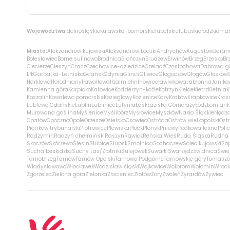
Województwa:
dolnośląskie
kujawsko-pomorskie
lubelskie
lubuskie
łódzkie
mał
Miasto:
Aleksandrów kujawski
Aleksandrów Łódzki
Andrychów
Augustów
Baran
Bolesławiec
Borne sulinowo
Brodnica
Brończyn
Brudzew
Brwinów
Brzeg
Brzesko
Br
Ciecierze
Cieszyn
Czacz
Czechowice-dziedzice
Czeladź
Częstochowa
Dąbrowa g
Ełk
Garbatka-Letnisko
Gdańsk
Gdynia
Glincz
Gliwice
Głogoczów
Głogów
Głosków
Harklowa
Horodniany
Iława
Iłowa
Iłża
Imielin
Inowrocław
Iwkowa
Jabłonna
Janiko
Kamienna góra
Karpicko
Katowice
Kędzierzyn-koźle
Kętrzyn
Kielce
Kietrz
Kletnia
K
Koszalin
Kowalewo pomorskie
Koziegłowy
Kozienice
Kozy
Kraków
Krapkowice
Kros
Lublewo Gdańskie
Lublin
Lubliniec
Lutynia
Łask
Łaziska Górne
łazy
Łódź
Łomiank
Murowana goślina
Myślenice
Myślibórz
Mysłowice
Myszków
Nakło Śląskie
Nędz
Opatów
Opoczno
Opole
Orzesze
Osielsko
Osowiec
Ostróda
Ostrów wielkopolski
Ostr
Piotrków trybunalski
Piotrowice
Plewiska
Płock
Płońsk
Pniewy
Podkowa leśna
Poli
Radzymin
Radzyń chełmiński
Raszyn
Rawicz
Reńska Wieś
Ruda Śląska
Rudna 
Skoczów
Skórzewo
Ślesin
Słubice
Słupsk
Smolnica
Sochaczew
Solec kujawski
So
Sucha beskidzka
Suchy Las/Złotniki
Sulejówek
Suwałki
Swarzędz
świdnica
Świe
Tarnobrzeg
Tarnów
Tarnów Opolski
Tarnowo Podgórne
Tarnowskie góry
Tomaszó
Władysławowo
Włocławek
Wodzisław śląski
Wojkowice
Wolbrom
Wołomin
Wroc
Zgorzelec
Zielona góra
Zielonka
Złocieniec
Złotów
Żory
Zwoleń
Żyrardów
Żywiec