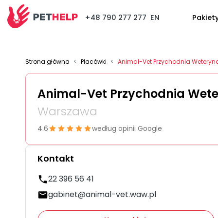
+48 790 277 277
EN
Pakiet
Strona główna
<
Placówki
<
Animal-Vet Przychodnia Weteryn
Animal-Vet Przychodnia Wet
Warszawa
4.6
według opinii Google
Kontakt
22 396 56 41
gabinet@animal-vet.waw.pl