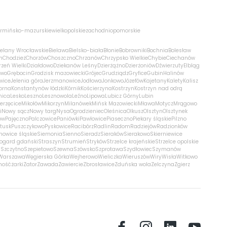
rmińsko-mazurskie
wielkopolskie
zachodniopomorskie
ielany Wrocławskie
Bielawa
Bielsko-biała
Błonie
Bobrowniki
Bochnia
Bolesław
m
Chodzież
Chorzów
Choszczno
Chrzanów
Chrzypsko Wielkie
Chybie
Ciechanów
zeń Wielki
Działdowo
Dziekanów Leśny
Dzierżążno
Dzierżoniów
Dźwierzuty
Elbląg
ewo
Grębocin
Grodzisk mazowiecki
Grójec
Grudziądz
Gryfice
Gubin
Halinów
wice
Jelenia góra
Jerzmanowice
Jodłowa
Jonkowo
Józefów
Kajetany
Kalety
Kalisz
orna
Konstantynów łódzki
Kórnik
Kościerzyna
Kostrzyn
Kostrzyn nad odrą
nica
Lesko
Leszno
Lesznowola
Leźno
Lipowa
Lubicz Górny
Lubin
erzęcice
Mikołów
Mikorzyn
Milanówek
Mińsk Mazowiecki
Mława
Motycz
Mrągowo
i
Nowy sącz
Nowy targ
Nysa
Ogrodzieniec
Oleśnica
Olkusz
Olsztyn
Olsztynek
ów
Pajęczno
Palczowice
Paniówki
Pawłowice
Piaseczno
Piekary śląskie
Pilzno
łtusk
Puszczykowo
Pyskowice
Racibórz
Radlin
Radom
Radziejów
Radzionków
nowice śląskie
Siemonia
Sienno
Sieradz
Sieraków
Sierakowo
Skierniewice
rogard gdański
Straszyn
Strumień
Stryków
Strzelce krajeńskie
Strzelce opolskie
n
Szczytno
Szepietowo
Szewna
Szówsko
Szprotawa
Szydłowiec
Szymanów
Warszawa
Węgierska Górka
Wejherowo
Wieliczka
Wieruszów
Wiry
Wisła
Witkowo
mość
żarki
Zator
Zawada
Zawiercie
Zbrosławice
Zduńska wola
Zelczyna
Zgierz