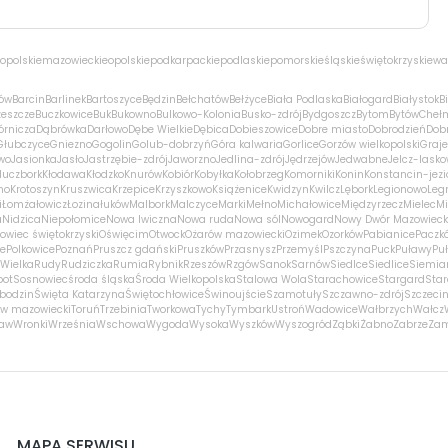
opolskie
mazowieckie
opolskie
podkarpackie
podlaskie
pomorskie
śląskie
świętokrzyskie
wa
ów
Barcin
Barlinek
Bartoszyce
Będzin
Bełchatów
Bełżyce
Biała Podlaska
Białogard
Białystok
B
zeszcze
Buczkowice
Buk
Bukowno
Bulkowo-Kolonia
Busko-zdrój
Bydgoszcz
Bytom
Bytów
Cheł
órnicza
Dąbrówka
Darłowo
Dębe Wielkie
Dębica
Dobieszowice
Dobre miasto
Dobrodzień
Dobr
Głubczyce
Gniezno
Gogolin
Golub-dobrzyń
Góra kalwaria
Gorlice
Gorzów wielkopolski
Graj
wo
Jasionka
Jasło
Jastrzębie-zdrój
Jaworzno
Jedlina-zdrój
Jędrzejów
Jedwabne
Jelcz-lasko
luczbork
Kłodawa
Kłodzko
Knurów
Kobiór
Kobyłka
Kołobrzeg
Komorniki
Konin
Konstancin-jezi
no
Krotoszyn
Kruszwica
Krzepice
Krzyszkowo
Książenice
Kwidzyn
Kwilcz
Lębork
Legionowo
Leg
i
Łomża
łowicz
Łozina
łuków
Malbork
Malczyce
Marki
Mełno
Michałowice
Międzyrzecz
Mielec
Mi
a
Nidzica
Niepołomice
Nowa Iwiczna
Nowa ruda
Nowa sól
Nowogard
Nowy Dwór Mazowieck
owiec świętokrzyski
Oświęcim
Otwock
Ożarów mazowiecki
Ozimek
Ozorków
Pabianice
Paczk
ce
Polkowice
Poznań
Pruszcz gdański
Pruszków
Przasnysz
Przemyśl
Pszczyna
Puck
Puławy
Pu
Wielka
Rudy
Rudziczka
Rumia
Rybnik
Rzeszów
Rzgów
Sanok
Sarnów
Siedlce
Siedlice
Siemia
pot
Sosnowiec
środa śląska
Środa Wielkopolska
Stalowa Wola
Starachowice
Stargard
Sta
bodzin
Święta Katarzyna
Świętochłowice
Świnoujście
Szamotuły
Szczawno-zdrój
Szczeci
w mazowiecki
Toruń
Trzebinia
Tworkowa
Tychy
Tymbark
Ustroń
Wadowice
Wałbrzych
Wałcz
ław
Wronki
Września
Wschowa
Wygoda
Wysoka
Wyszków
Wyszogród
Ząbki
Żabno
Zabrze
Za
MAPA SERWISU