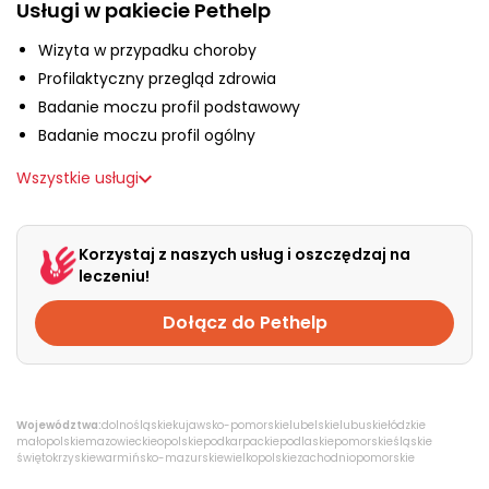
O nas
Usługi w pakiecie Pethelp
Wizyta w przypadku choroby
Profilaktyczny przegląd zdrowia
+48 790 277 277
Badanie moczu profil podstawowy
Badanie moczu profil ogólny
EN
Wszystkie usługi
Korzystaj z naszych usług i oszczędzaj na
leczeniu!
Dołącz do Pethelp
Województwa:
dolnośląskie
kujawsko-pomorskie
lubelskie
lubuskie
łódzkie
małopolskie
mazowieckie
opolskie
podkarpackie
podlaskie
pomorskie
śląskie
świętokrzyskie
warmińsko-mazurskie
wielkopolskie
zachodniopomorskie