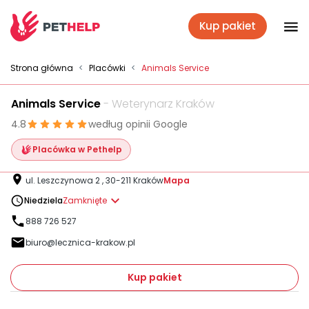
Kup pakiet
Placówki
Strona główna
<
Placówki
<
Animals Service
Animals Service
- Weterynarz Kraków
Zaloguj się
4.8
według opinii Google
Placówka w Pethelp
Pakiety weterynaryjne
ul. Leszczynowa 2 , 30-211 Kraków
Mapa
Niedziela
Zamknięte
Ubezpieczenie psa i kota
888 726 527
biuro@lecznica-krakow.pl
Benefit dla firm
Kup pakiet