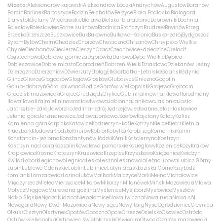
Miasto:
Aleksandrów kujawski
Aleksandrów Łódzki
Andrychów
Augustów
Baranów
Barcin
Barlinek
Bartoszyce
Będzin
Bełchatów
Bełżyce
Biała Podlaska
Białogard
Białystok
Bielany Wrocławskie
Bielawa
Bielsko-biała
Błonie
Bobrowniki
Bochnia
Bolesław
Bolesławiec
Borne sulinowo
Brodnica
Brończyn
Brudzew
Brwinów
Brzeg
Brzesko
Brzeszcze
Buczkowice
Buk
Bukowno
Bulkowo-Kolonia
Busko-zdrój
Bydgoszcz
Bytom
Bytów
Chełm
Chodzież
Chorzów
Choszczno
Chrzanów
Chrzypsko Wielkie
Chybie
Ciechanów
Ciecierze
Cieszyn
Czacz
Czechowice-dziedzice
Czeladź
Częstochowa
Dąbrowa górnicza
Dąbrówka
Darłowo
Dębe Wielkie
Dębica
Dobieszowice
Dobre miasto
Dobrodzień
Dobrzeń Wielki
Działdowo
Dziekanów Leśny
Dzierżążno
Dzierżoniów
Dźwierzuty
Elbląg
Ełk
Garbatka-Letnisko
Gdańsk
Gdynia
Glincz
Gliwice
Głogoczów
Głogów
Głosków
Głubczyce
Gniezno
Gogolin
Golub-dobrzyń
Góra kalwaria
Gorlice
Gorzów wielkopolski
Grajewo
Grębocin
Grodzisk mazowiecki
Grójec
Grudziądz
Gryfice
Gubin
Halinów
Harklowa
Horodniany
Iława
Iłowa
Iłża
Imielin
Inowrocław
Iwkowa
Jabłonna
Janikowo
Jasionka
Jasło
Jastrzębie-zdrój
Jaworzno
Jedlina-zdrój
Jędrzejów
Jedwabne
Jelcz-laskowice
Jelenia góra
Jerzmanowice
Jodłowa
Jonkowo
Józefów
Kajetany
Kalety
Kalisz
Kamienna góra
Karpicko
Katowice
Kędzierzyn-koźle
Kętrzyn
Kielce
Kietrz
Kletnia
Kluczbork
Kłodawa
Kłodzko
Knurów
Kobiór
Kobyłka
Kołobrzeg
Komorniki
Konin
Konstancin-jeziorna
Konstantynów łódzki
Kórnik
Kościerzyna
Kostrzyn
Kostrzyn nad odrą
Koszalin
Kowalewo pomorskie
Koziegłowy
Kozienice
Kozy
Kraków
Krapkowice
Krosno
Krotoszyn
Kruszwica
Krzepice
Krzyszkowo
Książenice
Kwidzyn
Kwilcz
Lębork
Legionowo
Legnica
Lesko
Leszno
Lesznowola
Leźno
Lipowa
Lubicz Górny
Lubin
Lublewo Gdańskie
Lublin
Lubliniec
Lutynia
Łask
Łaziska Górne
łazy
Łódź
Łomianki
Łomża
łowicz
Łozina
łuków
Malbork
Malczyce
Marki
Mełno
Michałowice
Międzyrzecz
Mielec
Mierzęcice
Mikołów
Mikorzyn
Milanówek
Mińsk Mazowiecki
Mława
Motycz
Mrągowo
Murowana goślina
Myślenice
Myślibórz
Mysłowice
Myszków
Nakło Śląskie
Nędza
Nidzica
Niepołomice
Nowa Iwiczna
Nowa ruda
Nowa sól
Nowogard
Nowy Dwór Mazowiecki
Nowy sącz
Nowy targ
Nysa
Ogrodzieniec
Oleśnica
Olkusz
Olsztyn
Olsztynek
Opatów
Opoczno
Opole
Orzesze
Osielsko
Osowiec
Ostróda
Ostrów wielkopolski
Ostrowiec świętokrzyski
Oświęcim
Otwock
Ożarów mazowiecki