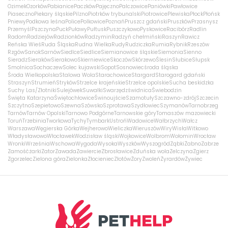
Ozimek
Ozorków
Pabianice
Paczków
Pajęczno
Palczowice
Paniówki
Pawłowice
Piaseczno
Piekary śląskie
Pilzno
Piotrków trybunalski
Piotrowice
Plewiska
Płock
Płońsk
Pniewy
Podkowa leśna
Police
Polkowice
Poznań
Pruszcz gdański
Pruszków
Przasnysz
Przemyśl
Pszczyna
Puck
Puławy
Pułtusk
Puszczykowo
Pyskowice
Racibórz
Radlin
Radom
Radziejów
Radzionków
Radzymin
Radzyń chełmiński
Raszyn
Rawicz
Reńska Wieś
Ruda Śląska
Rudna Wielka
Rudy
Rudziczka
Rumia
Rybnik
Rzeszów
Rzgów
Sanok
Sarnów
Siedlce
Siedlice
Siemianowice śląskie
Siemonia
Sienno
Sieradz
Sieraków
Sierakowo
Skierniewice
Skoczów
Skórzewo
Ślesin
Słubice
Słupsk
Smolnica
Sochaczew
Solec kujawski
Sopot
Sosnowiec
środa śląska
Środa Wielkopolska
Stalowa Wola
Starachowice
Stargard
Starogard gdański
Straszyn
Strumień
Stryków
Strzelce krajeńskie
Strzelce opolskie
Sucha beskidzka
Suchy Las/Złotniki
Sulejówek
Suwałki
Swarzędz
świdnica
Świebodzin
Święta Katarzyna
Świętochłowice
Świnoujście
Szamotuły
Szczawno-zdrój
Szczecin
Szczytno
Szepietowo
Szewna
Szówsko
Szprotawa
Szydłowiec
Szymanów
Tarnobrzeg
Tarnów
Tarnów Opolski
Tarnowo Podgórne
Tarnowskie góry
Tomaszów mazowiecki
Toruń
Trzebinia
Tworkowa
Tychy
Tymbark
Ustroń
Wadowice
Wałbrzych
Wałcz
Warszawa
Węgierska Górka
Wejherowo
Wieliczka
Wieruszów
Wiry
Wisła
Witkowo
Władysławowo
Włocławek
Wodzisław śląski
Wojkowice
Wolbrom
Wołomin
Wrocław
Wronki
Września
Wschowa
Wygoda
Wysoka
Wyszków
Wyszogród
Ząbki
Żabno
Zabrze
Zamość
żarki
Zator
Zawada
Zawiercie
Zbrosławice
Zduńska wola
Zelczyna
Zgierz
Zgorzelec
Zielona góra
Zielonka
Złocieniec
Złotów
Żory
Zwoleń
Żyrardów
Żywiec