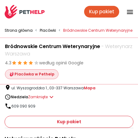
Kup pakiet
Placówki
Strona główna
<
Placówki
<
Bródnowskie Centrum Weterynaryjne
Bródnowskie Centrum Weterynaryjne
- Weterynarz
Zaloguj się
Warszawa
4.3
według opinii Google
Pakiety weterynaryjne
Placówka w Pethelp
ul. Wyszogrodzka 1 , 03-337 Warszawa
Mapa
Ubezpieczenie psa i kota
Niedziela
Zamknięte
609 090 909
Benefit dla firm
Kup pakiet