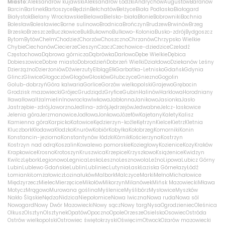
Miasto:
Aleksandrów kujawski
Aleksandrów Łódzki
Andrychów
Augustów
Baranów
Barcin
Barlinek
Bartoszyce
Będzin
Bełchatów
Bełżyce
Biała Podlaska
Białogard
Białystok
Bielany Wrocławskie
Bielawa
Bielsko-biała
Błonie
Bobrowniki
Bochnia
Bolesław
Bolesławiec
Borne sulinowo
Brodnica
Brończyn
Brudzew
Brwinów
Brzeg
Brzesko
Brzeszcze
Buczkowice
Buk
Bukowno
Bulkowo-Kolonia
Busko-zdrój
Bydgoszcz
Bytom
Bytów
Chełm
Chodzież
Chorzów
Choszczno
Chrzanów
Chrzypsko Wielkie
Chybie
Ciechanów
Ciecierze
Cieszyn
Czacz
Czechowice-dziedzice
Czeladź
Częstochowa
Dąbrowa górnicza
Dąbrówka
Darłowo
Dębe Wielkie
Dębica
Dobieszowice
Dobre miasto
Dobrodzień
Dobrzeń Wielki
Działdowo
Dziekanów Leśny
Dzierżążno
Dzierżoniów
Dźwierzuty
Elbląg
Ełk
Garbatka-Letnisko
Gdańsk
Gdynia
Glincz
Gliwice
Głogoczów
Głogów
Głosków
Głubczyce
Gniezno
Gogolin
Golub-dobrzyń
Góra kalwaria
Gorlice
Gorzów wielkopolski
Grajewo
Grębocin
Grodzisk mazowiecki
Grójec
Grudziądz
Gryfice
Gubin
Halinów
Harklowa
Horodniany
Iława
Iłowa
Iłża
Imielin
Inowrocław
Iwkowa
Jabłonna
Janikowo
Jasionka
Jasło
Jastrzębie-zdrój
Jaworzno
Jedlina-zdrój
Jędrzejów
Jedwabne
Jelcz-laskowice
Jelenia góra
Jerzmanowice
Jodłowa
Jonkowo
Józefów
Kajetany
Kalety
Kalisz
Kamienna góra
Karpicko
Katowice
Kędzierzyn-koźle
Kętrzyn
Kielce
Kietrz
Kletnia
Kluczbork
Kłodawa
Kłodzko
Knurów
Kobiór
Kobyłka
Kołobrzeg
Komorniki
Konin
Konstancin-jeziorna
Konstantynów łódzki
Kórnik
Kościerzyna
Kostrzyn
Kostrzyn nad odrą
Koszalin
Kowalewo pomorskie
Koziegłowy
Kozienice
Kozy
Kraków
Krapkowice
Krosno
Krotoszyn
Kruszwica
Krzepice
Krzyszkowo
Książenice
Kwidzyn
Kwilcz
Lębork
Legionowo
Legnica
Lesko
Leszno
Lesznowola
Leźno
Lipowa
Lubicz Górny
Lubin
Lublewo Gdańskie
Lublin
Lubliniec
Lutynia
Łask
Łaziska Górne
łazy
Łódź
Łomianki
Łomża
łowicz
Łozina
łuków
Malbork
Malczyce
Marki
Mełno
Michałowice
Międzyrzecz
Mielec
Mierzęcice
Mikołów
Mikorzyn
Milanówek
Mińsk Mazowiecki
Mława
Motycz
Mrągowo
Murowana goślina
Myślenice
Myślibórz
Mysłowice
Myszków
Nakło Śląskie
Nędza
Nidzica
Niepołomice
Nowa Iwiczna
Nowa ruda
Nowa sól
Nowogard
Nowy Dwór Mazowiecki
Nowy sącz
Nowy targ
Nysa
Ogrodzieniec
Oleśnica
Olkusz
Olsztyn
Olsztynek
Opatów
Opoczno
Opole
Orzesze
Osielsko
Osowiec
Ostróda
Ostrów wielkopolski
Ostrowiec świętokrzyski
Oświęcim
Otwock
Ożarów mazowiecki