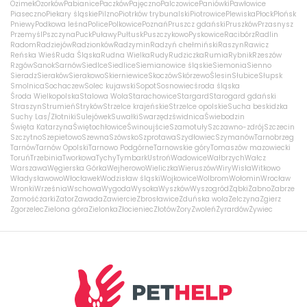
Ozimek
Ozorków
Pabianice
Paczków
Pajęczno
Palczowice
Paniówki
Pawłowice
Piaseczno
Piekary śląskie
Pilzno
Piotrków trybunalski
Piotrowice
Plewiska
Płock
Płońsk
Pniewy
Podkowa leśna
Police
Polkowice
Poznań
Pruszcz gdański
Pruszków
Przasnysz
Przemyśl
Pszczyna
Puck
Puławy
Pułtusk
Puszczykowo
Pyskowice
Racibórz
Radlin
Radom
Radziejów
Radzionków
Radzymin
Radzyń chełmiński
Raszyn
Rawicz
Reńska Wieś
Ruda Śląska
Rudna Wielka
Rudy
Rudziczka
Rumia
Rybnik
Rzeszów
Rzgów
Sanok
Sarnów
Siedlce
Siedlice
Siemianowice śląskie
Siemonia
Sienno
Sieradz
Sieraków
Sierakowo
Skierniewice
Skoczów
Skórzewo
Ślesin
Słubice
Słupsk
Smolnica
Sochaczew
Solec kujawski
Sopot
Sosnowiec
środa śląska
Środa Wielkopolska
Stalowa Wola
Starachowice
Stargard
Starogard gdański
Straszyn
Strumień
Stryków
Strzelce krajeńskie
Strzelce opolskie
Sucha beskidzka
Suchy Las/Złotniki
Sulejówek
Suwałki
Swarzędz
świdnica
Świebodzin
Święta Katarzyna
Świętochłowice
Świnoujście
Szamotuły
Szczawno-zdrój
Szczecin
Szczytno
Szepietowo
Szewna
Szówsko
Szprotawa
Szydłowiec
Szymanów
Tarnobrzeg
Tarnów
Tarnów Opolski
Tarnowo Podgórne
Tarnowskie góry
Tomaszów mazowiecki
Toruń
Trzebinia
Tworkowa
Tychy
Tymbark
Ustroń
Wadowice
Wałbrzych
Wałcz
Warszawa
Węgierska Górka
Wejherowo
Wieliczka
Wieruszów
Wiry
Wisła
Witkowo
Władysławowo
Włocławek
Wodzisław śląski
Wojkowice
Wolbrom
Wołomin
Wrocław
Wronki
Września
Wschowa
Wygoda
Wysoka
Wyszków
Wyszogród
Ząbki
Żabno
Zabrze
Zamość
żarki
Zator
Zawada
Zawiercie
Zbrosławice
Zduńska wola
Zelczyna
Zgierz
Zgorzelec
Zielona góra
Zielonka
Złocieniec
Złotów
Żory
Zwoleń
Żyrardów
Żywiec