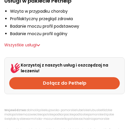
Usługi w pakiecie Pethelp
O nas
Wizyta w przypadku choroby
Profilaktyczny przegląd zdrowia
+48 790 277 277
Badanie moczu profil podstawowy
Badanie moczu profil ogólny
EN
Wszystkie usługi
Korzystaj z naszych usług i oszczędzaj na
leczeniu!
Dołącz do Pethelp
Województwa:
dolnośląskie
kujawsko-pomorskie
lubelskie
lubuskie
łódzkie
małopolskie
mazowieckie
opolskie
podkarpackie
podlaskie
pomorskie
śląskie
świętokrzyskie
warmińsko-mazurskie
wielkopolskie
zachodniopomorskie