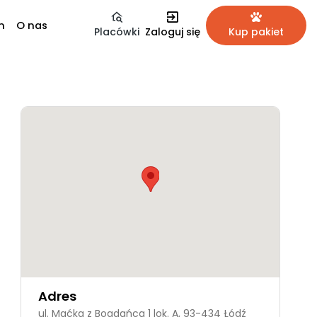
m
O nas
Placówki
Zaloguj się
Kup pakiet
Adres
ul. Maćka z Bogdańca 1 lok. A, 93-434 Łódź