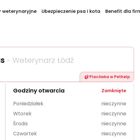
y weterynaryjne
Ubezpieczenie psa i kota
Benefit dla fir
us
- Weterynarz Łódź
Placówka w Pethelp
Godziny otwarcia
Zamknięte
Poniedziałek
nieczynne
Wtorek
nieczynne
Środa
nieczynne
Czwartek
nieczynne