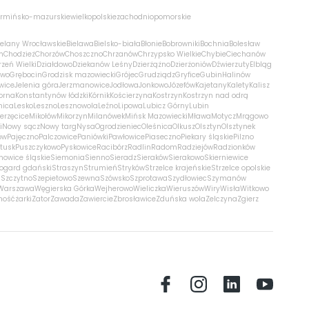
rmińsko-mazurskie
wielkopolskie
zachodniopomorskie
ielany Wrocławskie
Bielawa
Bielsko-biała
Błonie
Bobrowniki
Bochnia
Bolesław
m
Chodzież
Chorzów
Choszczno
Chrzanów
Chrzypsko Wielkie
Chybie
Ciechanów
zeń Wielki
Działdowo
Dziekanów Leśny
Dzierżążno
Dzierżoniów
Dźwierzuty
Elbląg
ewo
Grębocin
Grodzisk mazowiecki
Grójec
Grudziądz
Gryfice
Gubin
Halinów
wice
Jelenia góra
Jerzmanowice
Jodłowa
Jonkowo
Józefów
Kajetany
Kalety
Kalisz
orna
Konstantynów łódzki
Kórnik
Kościerzyna
Kostrzyn
Kostrzyn nad odrą
nica
Lesko
Leszno
Lesznowola
Leźno
Lipowa
Lubicz Górny
Lubin
erzęcice
Mikołów
Mikorzyn
Milanówek
Mińsk Mazowiecki
Mława
Motycz
Mrągowo
i
Nowy sącz
Nowy targ
Nysa
Ogrodzieniec
Oleśnica
Olkusz
Olsztyn
Olsztynek
ów
Pajęczno
Palczowice
Paniówki
Pawłowice
Piaseczno
Piekary śląskie
Pilzno
łtusk
Puszczykowo
Pyskowice
Racibórz
Radlin
Radom
Radziejów
Radzionków
nowice śląskie
Siemonia
Sienno
Sieradz
Sieraków
Sierakowo
Skierniewice
rogard gdański
Straszyn
Strumień
Stryków
Strzelce krajeńskie
Strzelce opolskie
n
Szczytno
Szepietowo
Szewna
Szówsko
Szprotawa
Szydłowiec
Szymanów
Warszawa
Węgierska Górka
Wejherowo
Wieliczka
Wieruszów
Wiry
Wisła
Witkowo
mość
żarki
Zator
Zawada
Zawiercie
Zbrosławice
Zduńska wola
Zelczyna
Zgierz