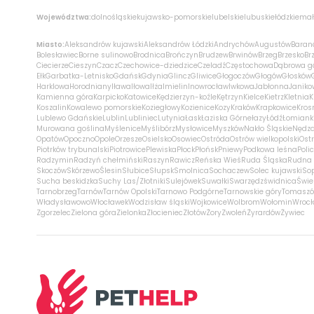
Województwa:
dolnośląskie
kujawsko-pomorskie
lubelskie
lubuskie
łódzkie
mał
Miasto:
Aleksandrów kujawski
Aleksandrów Łódzki
Andrychów
Augustów
Baran
Bolesławiec
Borne sulinowo
Brodnica
Brończyn
Brudzew
Brwinów
Brzeg
Brzesko
Br
Ciecierze
Cieszyn
Czacz
Czechowice-dziedzice
Czeladź
Częstochowa
Dąbrowa g
Ełk
Garbatka-Letnisko
Gdańsk
Gdynia
Glincz
Gliwice
Głogoczów
Głogów
Głosków
Harklowa
Horodniany
Iława
Iłowa
Iłża
Imielin
Inowrocław
Iwkowa
Jabłonna
Janiko
Kamienna góra
Karpicko
Katowice
Kędzierzyn-koźle
Kętrzyn
Kielce
Kietrz
Kletnia
K
Koszalin
Kowalewo pomorskie
Koziegłowy
Kozienice
Kozy
Kraków
Krapkowice
Kros
Lublewo Gdańskie
Lublin
Lubliniec
Lutynia
Łask
Łaziska Górne
łazy
Łódź
Łomiank
Murowana goślina
Myślenice
Myślibórz
Mysłowice
Myszków
Nakło Śląskie
Nędz
Opatów
Opoczno
Opole
Orzesze
Osielsko
Osowiec
Ostróda
Ostrów wielkopolski
Ostr
Piotrków trybunalski
Piotrowice
Plewiska
Płock
Płońsk
Pniewy
Podkowa leśna
Poli
Radzymin
Radzyń chełmiński
Raszyn
Rawicz
Reńska Wieś
Ruda Śląska
Rudna 
Skoczów
Skórzewo
Ślesin
Słubice
Słupsk
Smolnica
Sochaczew
Solec kujawski
So
Sucha beskidzka
Suchy Las/Złotniki
Sulejówek
Suwałki
Swarzędz
świdnica
Świe
Tarnobrzeg
Tarnów
Tarnów Opolski
Tarnowo Podgórne
Tarnowskie góry
Tomaszó
Władysławowo
Włocławek
Wodzisław śląski
Wojkowice
Wolbrom
Wołomin
Wroc
Zgorzelec
Zielona góra
Zielonka
Złocieniec
Złotów
Żory
Zwoleń
Żyrardów
Żywiec