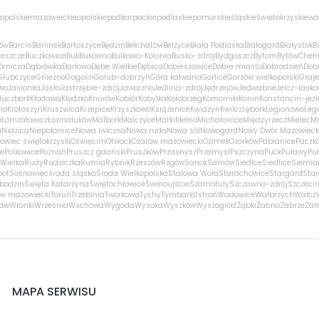
opolskie
mazowieckie
opolskie
podkarpackie
podlaskie
pomorskie
śląskie
świętokrzyskie
wa
ów
Barcin
Barlinek
Bartoszyce
Będzin
Bełchatów
Bełżyce
Biała Podlaska
Białogard
Białystok
B
zeszcze
Buczkowice
Buk
Bukowno
Bulkowo-Kolonia
Busko-zdrój
Bydgoszcz
Bytom
Bytów
Cheł
órnicza
Dąbrówka
Darłowo
Dębe Wielkie
Dębica
Dobieszowice
Dobre miasto
Dobrodzień
Dobr
Głubczyce
Gniezno
Gogolin
Golub-dobrzyń
Góra kalwaria
Gorlice
Gorzów wielkopolski
Graj
wo
Jasionka
Jasło
Jastrzębie-zdrój
Jaworzno
Jedlina-zdrój
Jędrzejów
Jedwabne
Jelcz-lasko
luczbork
Kłodawa
Kłodzko
Knurów
Kobiór
Kobyłka
Kołobrzeg
Komorniki
Konin
Konstancin-jezi
no
Krotoszyn
Kruszwica
Krzepice
Krzyszkowo
Książenice
Kwidzyn
Kwilcz
Lębork
Legionowo
Leg
i
Łomża
łowicz
Łozina
łuków
Malbork
Malczyce
Marki
Mełno
Michałowice
Międzyrzecz
Mielec
Mi
a
Nidzica
Niepołomice
Nowa Iwiczna
Nowa ruda
Nowa sól
Nowogard
Nowy Dwór Mazowieck
owiec świętokrzyski
Oświęcim
Otwock
Ożarów mazowiecki
Ozimek
Ozorków
Pabianice
Paczk
ce
Polkowice
Poznań
Pruszcz gdański
Pruszków
Przasnysz
Przemyśl
Pszczyna
Puck
Puławy
Pu
Wielka
Rudy
Rudziczka
Rumia
Rybnik
Rzeszów
Rzgów
Sanok
Sarnów
Siedlce
Siedlice
Siemia
pot
Sosnowiec
środa śląska
Środa Wielkopolska
Stalowa Wola
Starachowice
Stargard
Sta
bodzin
Święta Katarzyna
Świętochłowice
Świnoujście
Szamotuły
Szczawno-zdrój
Szczeci
w mazowiecki
Toruń
Trzebinia
Tworkowa
Tychy
Tymbark
Ustroń
Wadowice
Wałbrzych
Wałcz
ław
Wronki
Września
Wschowa
Wygoda
Wysoka
Wyszków
Wyszogród
Ząbki
Żabno
Zabrze
Za
MAPA SERWISU