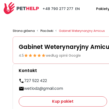
+48 790 277 277
EN
Pakiet
Strona główna
<
Placówki
<
Gabinet Weterynaryjny Amicus
Gabinet Weterynaryjny Amic
4.5
według opinii Google
Kontakt
727 522 422
wetlodz@gmail.com
Kup pakiet