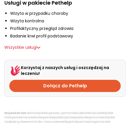
O nas
Usługi w pakiecie Pethelp
Wizyta w przypadku choroby
Wizyta kontrolna
+48 790 277 277
Profilaktyczny przegląd zdrowia
Badanie krwi profil podstawowy
EN
Wszystkie usługi
Korzystaj z naszych usług i oszczędzaj na
leczeniu!
Dołącz do Pethelp
Województwa:
dolnośląskie
kujawsko-pomorskie
lubelskie
lubuskie
łódzkie
małopolskie
mazowieckie
opolskie
podkarpackie
podlaskie
pomorskie
śląskie
świętokrzyskie
warmińsko-mazurskie
wielkopolskie
zachodniopomorskie