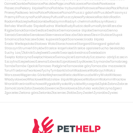
Ozimek
Ozorków
Pabianice
Paczków
Pajęczno
Palczowice
Paniówki
Pawłowice
Piaseczno
Piekary śląskie
Pilzno
Piotrków trybunalski
Piotrowice
Plewiska
Płock
Płońsk
Pniewy
Podkowa leśna
Police
Polkowice
Poznań
Pruszcz gdański
Pruszków
Przasnysz
Przemyśl
Pszczyna
Puck
Puławy
Pułtusk
Puszczykowo
Pyskowice
Racibórz
Radlin
Radom
Radziejów
Radzionków
Radzymin
Radzyń chełmiński
Raszyn
Rawicz
Reńska Wieś
Ruda Śląska
Rudna Wielka
Rudy
Rudziczka
Rumia
Rybnik
Rzeszów
Rzgów
Sanok
Sarnów
Siedlce
Siedlice
Siemianowice śląskie
Siemonia
Sienno
Sieradz
Sieraków
Sierakowo
Skierniewice
Skoczów
Skórzewo
Ślesin
Słubice
Słupsk
Smolnica
Sochaczew
Solec kujawski
Sopot
Sosnowiec
środa śląska
Środa Wielkopolska
Stalowa Wola
Starachowice
Stargard
Starogard gdański
Straszyn
Strumień
Stryków
Strzelce krajeńskie
Strzelce opolskie
Sucha beskidzka
Suchy Las/Złotniki
Sulejówek
Suwałki
Swarzędz
świdnica
Świebodzin
Święta Katarzyna
Świętochłowice
Świnoujście
Szamotuły
Szczawno-zdrój
Szczecin
Szczytno
Szepietowo
Szewna
Szówsko
Szprotawa
Szydłowiec
Szymanów
Tarnobrzeg
Tarnów
Tarnów Opolski
Tarnowo Podgórne
Tarnowskie góry
Tomaszów mazowiecki
Toruń
Trzebinia
Tworkowa
Tychy
Tymbark
Ustroń
Wadowice
Wałbrzych
Wałcz
Warszawa
Węgierska Górka
Wejherowo
Wieliczka
Wieruszów
Wiry
Wisła
Witkowo
Władysławowo
Włocławek
Wodzisław śląski
Wojkowice
Wolbrom
Wołomin
Wrocław
Wronki
Września
Wschowa
Wygoda
Wysoka
Wyszków
Wyszogród
Ząbki
Żabno
Zabrze
Zamość
żarki
Zator
Zawada
Zawiercie
Zbrosławice
Zduńska wola
Zelczyna
Zgierz
Zgorzelec
Zielona góra
Zielonka
Złocieniec
Złotów
Żory
Zwoleń
Żyrardów
Żywiec