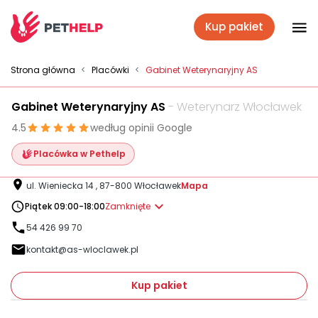
Kup pakiet
Placówki
Strona główna
<
Placówki
<
Gabinet Weterynaryjny AS
Gabinet Weterynaryjny AS
- Weterynarz Włocławek
Zaloguj się
4.5
według opinii Google
Placówka w Pethelp
Pakiety weterynaryjne
ul. Wieniecka 14 , 87-800 Włocławek
Mapa
Piątek 09:00-18:00
Zamknięte
Ubezpieczenie psa i kota
54 426 99 70
kontakt@as-wloclawek.pl
Benefit dla firm
Kup pakiet