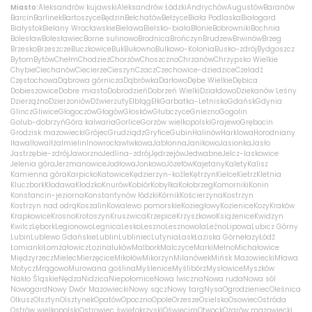
Miasto:
Aleksandrów kujawski
Aleksandrów Łódzki
Andrychów
Augustów
Baranów
Barcin
Barlinek
Bartoszyce
Będzin
Bełchatów
Bełżyce
Biała Podlaska
Białogard
Białystok
Bielany Wrocławskie
Bielawa
Bielsko-biała
Błonie
Bobrowniki
Bochnia
Bolesław
Bolesławiec
Borne sulinowo
Brodnica
Brończyn
Brudzew
Brwinów
Brzeg
Brzesko
Brzeszcze
Buczkowice
Buk
Bukowno
Bulkowo-Kolonia
Busko-zdrój
Bydgoszcz
Bytom
Bytów
Chełm
Chodzież
Chorzów
Choszczno
Chrzanów
Chrzypsko Wielkie
Chybie
Ciechanów
Ciecierze
Cieszyn
Czacz
Czechowice-dziedzice
Czeladź
Częstochowa
Dąbrowa górnicza
Dąbrówka
Darłowo
Dębe Wielkie
Dębica
Dobieszowice
Dobre miasto
Dobrodzień
Dobrzeń Wielki
Działdowo
Dziekanów Leśny
Dzierżążno
Dzierżoniów
Dźwierzuty
Elbląg
Ełk
Garbatka-Letnisko
Gdańsk
Gdynia
Glincz
Gliwice
Głogoczów
Głogów
Głosków
Głubczyce
Gniezno
Gogolin
Golub-dobrzyń
Góra kalwaria
Gorlice
Gorzów wielkopolski
Grajewo
Grębocin
Grodzisk mazowiecki
Grójec
Grudziądz
Gryfice
Gubin
Halinów
Harklowa
Horodniany
Iława
Iłowa
Iłża
Imielin
Inowrocław
Iwkowa
Jabłonna
Janikowo
Jasionka
Jasło
Jastrzębie-zdrój
Jaworzno
Jedlina-zdrój
Jędrzejów
Jedwabne
Jelcz-laskowice
Jelenia góra
Jerzmanowice
Jodłowa
Jonkowo
Józefów
Kajetany
Kalety
Kalisz
Kamienna góra
Karpicko
Katowice
Kędzierzyn-koźle
Kętrzyn
Kielce
Kietrz
Kletnia
Kluczbork
Kłodawa
Kłodzko
Knurów
Kobiór
Kobyłka
Kołobrzeg
Komorniki
Konin
Konstancin-jeziorna
Konstantynów łódzki
Kórnik
Kościerzyna
Kostrzyn
Kostrzyn nad odrą
Koszalin
Kowalewo pomorskie
Koziegłowy
Kozienice
Kozy
Kraków
Krapkowice
Krosno
Krotoszyn
Kruszwica
Krzepice
Krzyszkowo
Książenice
Kwidzyn
Kwilcz
Lębork
Legionowo
Legnica
Lesko
Leszno
Lesznowola
Leźno
Lipowa
Lubicz Górny
Lubin
Lublewo Gdańskie
Lublin
Lubliniec
Lutynia
Łask
Łaziska Górne
łazy
Łódź
Łomianki
Łomża
łowicz
Łozina
łuków
Malbork
Malczyce
Marki
Mełno
Michałowice
Międzyrzecz
Mielec
Mierzęcice
Mikołów
Mikorzyn
Milanówek
Mińsk Mazowiecki
Mława
Motycz
Mrągowo
Murowana goślina
Myślenice
Myślibórz
Mysłowice
Myszków
Nakło Śląskie
Nędza
Nidzica
Niepołomice
Nowa Iwiczna
Nowa ruda
Nowa sól
Nowogard
Nowy Dwór Mazowiecki
Nowy sącz
Nowy targ
Nysa
Ogrodzieniec
Oleśnica
Olkusz
Olsztyn
Olsztynek
Opatów
Opoczno
Opole
Orzesze
Osielsko
Osowiec
Ostróda
Ostrów wielkopolski
Ostrowiec świętokrzyski
Oświęcim
Otwock
Ożarów mazowiecki