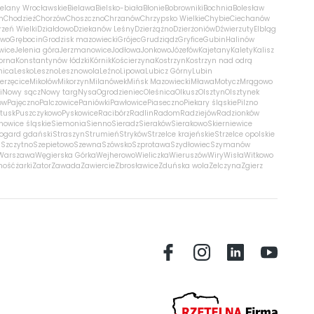
ielany Wrocławskie
Bielawa
Bielsko-biała
Błonie
Bobrowniki
Bochnia
Bolesław
m
Chodzież
Chorzów
Choszczno
Chrzanów
Chrzypsko Wielkie
Chybie
Ciechanów
zeń Wielki
Działdowo
Dziekanów Leśny
Dzierżążno
Dzierżoniów
Dźwierzuty
Elbląg
ewo
Grębocin
Grodzisk mazowiecki
Grójec
Grudziądz
Gryfice
Gubin
Halinów
wice
Jelenia góra
Jerzmanowice
Jodłowa
Jonkowo
Józefów
Kajetany
Kalety
Kalisz
orna
Konstantynów łódzki
Kórnik
Kościerzyna
Kostrzyn
Kostrzyn nad odrą
nica
Lesko
Leszno
Lesznowola
Leźno
Lipowa
Lubicz Górny
Lubin
erzęcice
Mikołów
Mikorzyn
Milanówek
Mińsk Mazowiecki
Mława
Motycz
Mrągowo
i
Nowy sącz
Nowy targ
Nysa
Ogrodzieniec
Oleśnica
Olkusz
Olsztyn
Olsztynek
ów
Pajęczno
Palczowice
Paniówki
Pawłowice
Piaseczno
Piekary śląskie
Pilzno
łtusk
Puszczykowo
Pyskowice
Racibórz
Radlin
Radom
Radziejów
Radzionków
nowice śląskie
Siemonia
Sienno
Sieradz
Sieraków
Sierakowo
Skierniewice
rogard gdański
Straszyn
Strumień
Stryków
Strzelce krajeńskie
Strzelce opolskie
n
Szczytno
Szepietowo
Szewna
Szówsko
Szprotawa
Szydłowiec
Szymanów
Warszawa
Węgierska Górka
Wejherowo
Wieliczka
Wieruszów
Wiry
Wisła
Witkowo
mość
żarki
Zator
Zawada
Zawiercie
Zbrosławice
Zduńska wola
Zelczyna
Zgierz