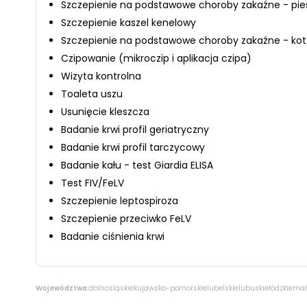
Szczepienie na podstawowe choroby zakaźne - pie
Szczepienie kaszel kenelowy
Szczepienie na podstawowe choroby zakaźne - kot
Czipowanie (mikroczip i aplikacja czipa)
Wizyta kontrolna
Toaleta uszu
Usunięcie kleszcza
Badanie krwi profil geriatryczny
Badanie krwi profil tarczycowy
Badanie kału - test Giardia ELISA
Test FIV/FeLV
Szczepienie leptospiroza
Szczepienie przeciwko FeLV
Badanie ciśnienia krwi
Województwa:
dolnośląskie
kujawsko-pomorskie
lubelskie
lubuskie
łódzkie
mał