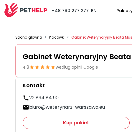
+48 790 277 277
EN
Pakiet
Strona główna
<
Placówki
<
Gabinet Weterynaryjny Beata Mus
Gabinet Weterynaryjny Beata
4.8
według opinii Google
Kontakt
22 834 84 90
biuro@weterynarz-warszawa.eu
Kup pakiet