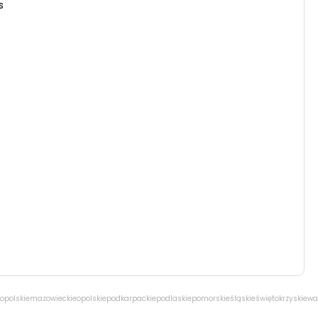
s
opolskie
mazowieckie
opolskie
podkarpackie
podlaskie
pomorskie
śląskie
świętokrzyskie
wa