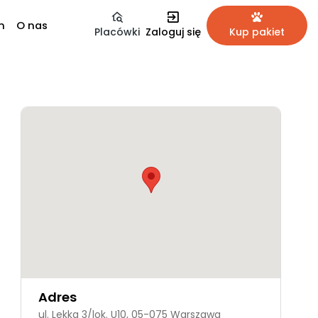
m
O nas
Placówki
Zaloguj się
Kup pakiet
Adres
ul. Lekka 3/lok. U10, 05-075 Warszawa