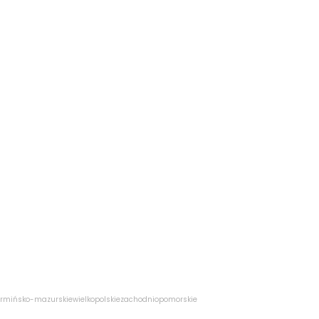
rmińsko-mazurskie
wielkopolskie
zachodniopomorskie