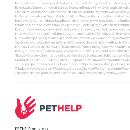
Miasto:
Aleksandrów kujawski
Aleksandrów Łódzki
Andrychów
Augustów
Baran
Bolesławiec
Borne sulinowo
Brodnica
Brończyn
Brudzew
Brwinów
Brzeg
Brzesko
Br
Ciecierze
Cieszyn
Czacz
Czechowice-dziedzice
Czeladź
Częstochowa
Dąbrowa g
Ełk
Garbatka-Letnisko
Gdańsk
Gdynia
Glincz
Gliwice
Głogoczów
Głogów
Głosków
Harklowa
Horodniany
Iława
Iłowa
Iłża
Imielin
Inowrocław
Iwkowa
Jabłonna
Janiko
Kamienna góra
Karpicko
Katowice
Kędzierzyn-koźle
Kętrzyn
Kielce
Kietrz
Kletnia
K
Koszalin
Kowalewo pomorskie
Koziegłowy
Kozienice
Kozy
Kraków
Krapkowice
Kros
Lublewo Gdańskie
Lublin
Lubliniec
Lutynia
Łask
Łaziska Górne
łazy
Łódź
Łomiank
Murowana goślina
Myślenice
Myślibórz
Mysłowice
Myszków
Nakło Śląskie
Nędz
Opatów
Opoczno
Opole
Orzesze
Osielsko
Osowiec
Ostróda
Ostrów wielkopolski
Ostr
Piotrków trybunalski
Piotrowice
Plewiska
Płock
Płońsk
Pniewy
Podkowa leśna
Poli
Radzymin
Radzyń chełmiński
Raszyn
Rawicz
Reńska Wieś
Ruda Śląska
Rudna 
Skoczów
Skórzewo
Ślesin
Słubice
Słupsk
Smolnica
Sochaczew
Solec kujawski
So
Sucha beskidzka
Suchy Las/Złotniki
Sulejówek
Suwałki
Swarzędz
świdnica
Świe
Tarnobrzeg
Tarnów
Tarnów Opolski
Tarnowo Podgórne
Tarnowskie góry
Tomaszó
Władysławowo
Włocławek
Wodzisław śląski
Wojkowice
Wolbrom
Wołomin
Wroc
Zgorzelec
Zielona góra
Zielonka
Złocieniec
Złotów
Żory
Zwoleń
Żyrardów
Żywiec
PETHELP sp. z o.o.