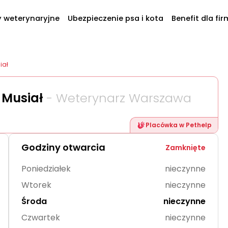
y weterynaryjne
Ubezpieczenie psa i kota
Benefit dla fir
iał
 Musiał
- Weterynarz Warszawa
Placówka w Pethelp
Godziny otwarcia
Zamknięte
Poniedziałek
nieczynne
Wtorek
nieczynne
Środa
nieczynne
Czwartek
nieczynne