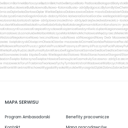
ów
Barcin
Barlinek
Bartoszyce
Będzin
Bełchatów
Bełżyce
Biała Podlaska
Białogard
Białystok
B
zeszcze
Buczkowice
Buk
Bukowno
Bulkowo-Kolonia
Busko-zdrój
Bydgoszcz
Bytom
Bytów
Cheł
órnicza
Dąbrówka
Darłowo
Dębe Wielkie
Dębica
Dobieszowice
Dobre miasto
Dobrodzień
Dobr
Głubczyce
Gniezno
Gogolin
Golub-dobrzyń
Góra kalwaria
Gorlice
Gorzów wielkopolski
Graj
wo
Jasionka
Jasło
Jastrzębie-zdrój
Jaworzno
Jedlina-zdrój
Jędrzejów
Jedwabne
Jelcz-lasko
luczbork
Kłodawa
Kłodzko
Knurów
Kobiór
Kobyłka
Kołobrzeg
Komorniki
Konin
Konstancin-jezi
no
Krotoszyn
Kruszwica
Krzepice
Krzyszkowo
Książenice
Kwidzyn
Kwilcz
Lębork
Legionowo
Leg
i
Łomża
łowicz
Łozina
łuków
Malbork
Malczyce
Marki
Mełno
Michałowice
Międzyrzecz
Mielec
Mi
a
Nidzica
Niepołomice
Nowa Iwiczna
Nowa ruda
Nowa sól
Nowogard
Nowy Dwór Mazowieck
owiec świętokrzyski
Oświęcim
Otwock
Ożarów mazowiecki
Ozimek
Ozorków
Pabianice
Paczk
ce
Polkowice
Poznań
Pruszcz gdański
Pruszków
Przasnysz
Przemyśl
Pszczyna
Puck
Puławy
Pu
Wielka
Rudy
Rudziczka
Rumia
Rybnik
Rzeszów
Rzgów
Sanok
Sarnów
Siedlce
Siedlice
Siemia
pot
Sosnowiec
środa śląska
Środa Wielkopolska
Stalowa Wola
Starachowice
Stargard
Sta
bodzin
Święta Katarzyna
Świętochłowice
Świnoujście
Szamotuły
Szczawno-zdrój
Szczeci
w mazowiecki
Toruń
Trzebinia
Tworkowa
Tychy
Tymbark
Ustroń
Wadowice
Wałbrzych
Wałcz
ław
Wronki
Września
Wschowa
Wygoda
Wysoka
Wyszków
Wyszogród
Ząbki
Żabno
Zabrze
Za
MAPA SERWISU
Program Ambasadorski
Benefity pracownicze
Kontakt
Mapa pracodawców