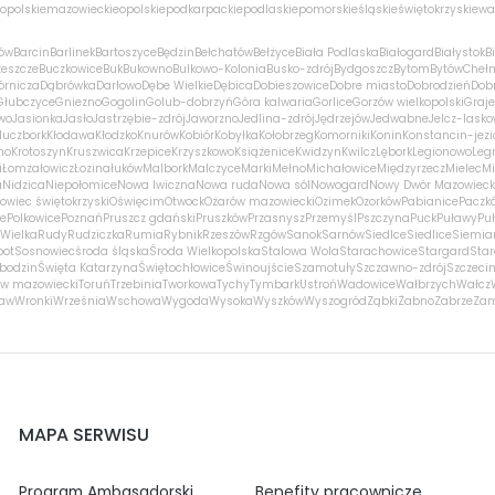
opolskie
mazowieckie
opolskie
podkarpackie
podlaskie
pomorskie
śląskie
świętokrzyskie
wa
ów
Barcin
Barlinek
Bartoszyce
Będzin
Bełchatów
Bełżyce
Biała Podlaska
Białogard
Białystok
B
zeszcze
Buczkowice
Buk
Bukowno
Bulkowo-Kolonia
Busko-zdrój
Bydgoszcz
Bytom
Bytów
Cheł
órnicza
Dąbrówka
Darłowo
Dębe Wielkie
Dębica
Dobieszowice
Dobre miasto
Dobrodzień
Dobr
Głubczyce
Gniezno
Gogolin
Golub-dobrzyń
Góra kalwaria
Gorlice
Gorzów wielkopolski
Graj
wo
Jasionka
Jasło
Jastrzębie-zdrój
Jaworzno
Jedlina-zdrój
Jędrzejów
Jedwabne
Jelcz-lasko
luczbork
Kłodawa
Kłodzko
Knurów
Kobiór
Kobyłka
Kołobrzeg
Komorniki
Konin
Konstancin-jezi
no
Krotoszyn
Kruszwica
Krzepice
Krzyszkowo
Książenice
Kwidzyn
Kwilcz
Lębork
Legionowo
Leg
i
Łomża
łowicz
Łozina
łuków
Malbork
Malczyce
Marki
Mełno
Michałowice
Międzyrzecz
Mielec
Mi
a
Nidzica
Niepołomice
Nowa Iwiczna
Nowa ruda
Nowa sól
Nowogard
Nowy Dwór Mazowieck
owiec świętokrzyski
Oświęcim
Otwock
Ożarów mazowiecki
Ozimek
Ozorków
Pabianice
Paczk
ce
Polkowice
Poznań
Pruszcz gdański
Pruszków
Przasnysz
Przemyśl
Pszczyna
Puck
Puławy
Pu
Wielka
Rudy
Rudziczka
Rumia
Rybnik
Rzeszów
Rzgów
Sanok
Sarnów
Siedlce
Siedlice
Siemia
pot
Sosnowiec
środa śląska
Środa Wielkopolska
Stalowa Wola
Starachowice
Stargard
Sta
bodzin
Święta Katarzyna
Świętochłowice
Świnoujście
Szamotuły
Szczawno-zdrój
Szczeci
w mazowiecki
Toruń
Trzebinia
Tworkowa
Tychy
Tymbark
Ustroń
Wadowice
Wałbrzych
Wałcz
ław
Wronki
Września
Wschowa
Wygoda
Wysoka
Wyszków
Wyszogród
Ząbki
Żabno
Zabrze
Za
MAPA SERWISU
Program Ambasadorski
Benefity pracownicze