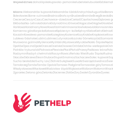
Województwa:
dolnośląskie
kujawsko-pomorskie
lubelskie
lubuskie
łódzkie
mał
Miasto:
Aleksandrów kujawski
Aleksandrów Łódzki
Andrychów
Augustów
Baran
Bolesławiec
Borne sulinowo
Brodnica
Brończyn
Brudzew
Brwinów
Brzeg
Brzesko
Br
Ciecierze
Cieszyn
Czacz
Czechowice-dziedzice
Czeladź
Częstochowa
Dąbrowa g
Ełk
Garbatka-Letnisko
Gdańsk
Gdynia
Glincz
Gliwice
Głogoczów
Głogów
Głosków
Harklowa
Horodniany
Iława
Iłowa
Iłża
Imielin
Inowrocław
Iwkowa
Jabłonna
Janiko
Kamienna góra
Karpicko
Katowice
Kędzierzyn-koźle
Kętrzyn
Kielce
Kietrz
Kletnia
K
Koszalin
Kowalewo pomorskie
Koziegłowy
Kozienice
Kozy
Kraków
Krapkowice
Kros
Lublewo Gdańskie
Lublin
Lubliniec
Lutynia
Łask
Łaziska Górne
łazy
Łódź
Łomiank
Murowana goślina
Myślenice
Myślibórz
Mysłowice
Myszków
Nakło Śląskie
Nędz
Opatów
Opoczno
Opole
Orzesze
Osielsko
Osowiec
Ostróda
Ostrów wielkopolski
Ostr
Piotrków trybunalski
Piotrowice
Plewiska
Płock
Płońsk
Pniewy
Podkowa leśna
Poli
Radzymin
Radzyń chełmiński
Raszyn
Rawicz
Reńska Wieś
Ruda Śląska
Rudna 
Skoczów
Skórzewo
Ślesin
Słubice
Słupsk
Smolnica
Sochaczew
Solec kujawski
So
Sucha beskidzka
Suchy Las/Złotniki
Sulejówek
Suwałki
Swarzędz
świdnica
Świe
Tarnobrzeg
Tarnów
Tarnów Opolski
Tarnowo Podgórne
Tarnowskie góry
Tomaszó
Władysławowo
Włocławek
Wodzisław śląski
Wojkowice
Wolbrom
Wołomin
Wroc
Zgorzelec
Zielona góra
Zielonka
Złocieniec
Złotów
Żory
Zwoleń
Żyrardów
Żywiec