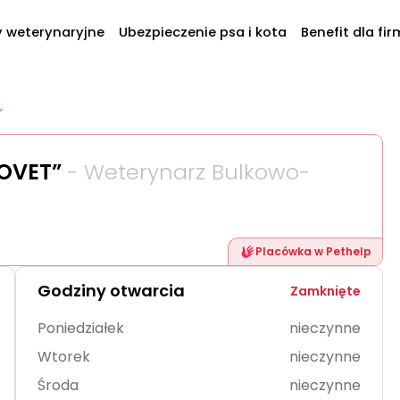
y weterynaryjne
Ubezpieczenie psa i kota
Benefit dla fir
”
KOVET”
- Weterynarz Bulkowo-
Placówka w Pethelp
Godziny otwarcia
Zamknięte
Poniedziałek
nieczynne
Wtorek
nieczynne
Środa
nieczynne