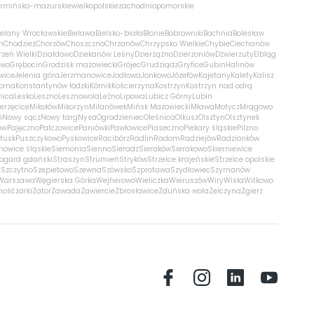
rmińsko-mazurskie
wielkopolskie
zachodniopomorskie
ielany Wrocławskie
Bielawa
Bielsko-biała
Błonie
Bobrowniki
Bochnia
Bolesław
m
Chodzież
Chorzów
Choszczno
Chrzanów
Chrzypsko Wielkie
Chybie
Ciechanów
zeń Wielki
Działdowo
Dziekanów Leśny
Dzierżążno
Dzierżoniów
Dźwierzuty
Elbląg
ewo
Grębocin
Grodzisk mazowiecki
Grójec
Grudziądz
Gryfice
Gubin
Halinów
wice
Jelenia góra
Jerzmanowice
Jodłowa
Jonkowo
Józefów
Kajetany
Kalety
Kalisz
orna
Konstantynów łódzki
Kórnik
Kościerzyna
Kostrzyn
Kostrzyn nad odrą
nica
Lesko
Leszno
Lesznowola
Leźno
Lipowa
Lubicz Górny
Lubin
erzęcice
Mikołów
Mikorzyn
Milanówek
Mińsk Mazowiecki
Mława
Motycz
Mrągowo
i
Nowy sącz
Nowy targ
Nysa
Ogrodzieniec
Oleśnica
Olkusz
Olsztyn
Olsztynek
ów
Pajęczno
Palczowice
Paniówki
Pawłowice
Piaseczno
Piekary śląskie
Pilzno
łtusk
Puszczykowo
Pyskowice
Racibórz
Radlin
Radom
Radziejów
Radzionków
nowice śląskie
Siemonia
Sienno
Sieradz
Sieraków
Sierakowo
Skierniewice
rogard gdański
Straszyn
Strumień
Stryków
Strzelce krajeńskie
Strzelce opolskie
n
Szczytno
Szepietowo
Szewna
Szówsko
Szprotawa
Szydłowiec
Szymanów
Warszawa
Węgierska Górka
Wejherowo
Wieliczka
Wieruszów
Wiry
Wisła
Witkowo
mość
żarki
Zator
Zawada
Zawiercie
Zbrosławice
Zduńska wola
Zelczyna
Zgierz