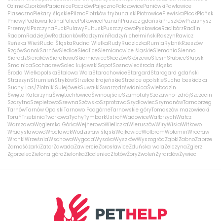
Ozimek
Ozorków
Pabianice
Paczków
Pajęczno
Palczowice
Paniówki
Pawłowice
Piaseczno
Piekary śląskie
Pilzno
Piotrków trybunalski
Piotrowice
Plewiska
Płock
Płońsk
Pniewy
Podkowa leśna
Police
Polkowice
Poznań
Pruszcz gdański
Pruszków
Przasnysz
Przemyśl
Pszczyna
Puck
Puławy
Pułtusk
Puszczykowo
Pyskowice
Racibórz
Radlin
Radom
Radziejów
Radzionków
Radzymin
Radzyń chełmiński
Raszyn
Rawicz
Reńska Wieś
Ruda Śląska
Rudna Wielka
Rudy
Rudziczka
Rumia
Rybnik
Rzeszów
Rzgów
Sanok
Sarnów
Siedlce
Siedlice
Siemianowice śląskie
Siemonia
Sienno
Sieradz
Sieraków
Sierakowo
Skierniewice
Skoczów
Skórzewo
Ślesin
Słubice
Słupsk
Smolnica
Sochaczew
Solec kujawski
Sopot
Sosnowiec
środa śląska
Środa Wielkopolska
Stalowa Wola
Starachowice
Stargard
Starogard gdański
Straszyn
Strumień
Stryków
Strzelce krajeńskie
Strzelce opolskie
Sucha beskidzka
Suchy Las/Złotniki
Sulejówek
Suwałki
Swarzędz
świdnica
Świebodzin
Święta Katarzyna
Świętochłowice
Świnoujście
Szamotuły
Szczawno-zdrój
Szczecin
Szczytno
Szepietowo
Szewna
Szówsko
Szprotawa
Szydłowiec
Szymanów
Tarnobrzeg
Tarnów
Tarnów Opolski
Tarnowo Podgórne
Tarnowskie góry
Tomaszów mazowiecki
Toruń
Trzebinia
Tworkowa
Tychy
Tymbark
Ustroń
Wadowice
Wałbrzych
Wałcz
Warszawa
Węgierska Górka
Wejherowo
Wieliczka
Wieruszów
Wiry
Wisła
Witkowo
Władysławowo
Włocławek
Wodzisław śląski
Wojkowice
Wolbrom
Wołomin
Wrocław
Wronki
Września
Wschowa
Wygoda
Wysoka
Wyszków
Wyszogród
Ząbki
Żabno
Zabrze
Zamość
żarki
Zator
Zawada
Zawiercie
Zbrosławice
Zduńska wola
Zelczyna
Zgierz
Zgorzelec
Zielona góra
Zielonka
Złocieniec
Złotów
Żory
Zwoleń
Żyrardów
Żywiec