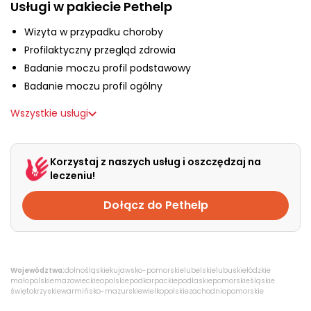
O nas
Usługi w pakiecie Pethelp
Wizyta w przypadku choroby
Profilaktyczny przegląd zdrowia
+48 790 277 277
Badanie moczu profil podstawowy
Badanie moczu profil ogólny
EN
Wszystkie usługi
Korzystaj z naszych usług i oszczędzaj na
leczeniu!
Dołącz do Pethelp
Województwa:
dolnośląskie
kujawsko-pomorskie
lubelskie
lubuskie
łódzkie
małopolskie
mazowieckie
opolskie
podkarpackie
podlaskie
pomorskie
śląskie
świętokrzyskie
warmińsko-mazurskie
wielkopolskie
zachodniopomorskie