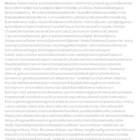
Miasto:
Aleksandrów kujawski
Aleksandrów Łódzki
Andrychów
Augustów
Baranów
Barcin
Barlinek
Bartoszyce
Będzin
Bełchatów
Bełżyce
Biała Podlaska
Białogard
Białystok
Bielany Wrocławskie
Bielawa
Bielsko-biała
Błonie
Bobrowniki
Bochnia
Bolesław
Bolesławiec
Borne sulinowo
Brodnica
Brończyn
Brudzew
Brwinów
Brzeg
Brzesko
Brzeszcze
Buczkowice
Buk
Bukowno
Bulkowo-Kolonia
Busko-zdrój
Bydgoszcz
Bytom
Bytów
Chełm
Chodzież
Chorzów
Choszczno
Chrzanów
Chrzypsko Wielkie
Chybie
Ciechanów
Ciecierze
Cieszyn
Czacz
Czechowice-dziedzice
Czeladź
Częstochowa
Dąbrowa górnicza
Dąbrówka
Darłowo
Dębe Wielkie
Dębica
Dobieszowice
Dobre miasto
Dobrodzień
Dobrzeń Wielki
Działdowo
Dziekanów Leśny
Dzierżążno
Dzierżoniów
Dźwierzuty
Elbląg
Ełk
Garbatka-Letnisko
Gdańsk
Gdynia
Glincz
Gliwice
Głogoczów
Głogów
Głosków
Głubczyce
Gniezno
Gogolin
Golub-dobrzyń
Góra kalwaria
Gorlice
Gorzów wielkopolski
Grajewo
Grębocin
Grodzisk mazowiecki
Grójec
Grudziądz
Gryfice
Gubin
Halinów
Harklowa
Horodniany
Iława
Iłowa
Iłża
Imielin
Inowrocław
Iwkowa
Jabłonna
Janikowo
Jasionka
Jasło
Jastrzębie-zdrój
Jaworzno
Jedlina-zdrój
Jędrzejów
Jedwabne
Jelcz-laskowice
Jelenia góra
Jerzmanowice
Jodłowa
Jonkowo
Józefów
Kajetany
Kalety
Kalisz
Kamienna góra
Karpicko
Katowice
Kędzierzyn-koźle
Kętrzyn
Kielce
Kietrz
Kletnia
Kluczbork
Kłodawa
Kłodzko
Knurów
Kobiór
Kobyłka
Kołobrzeg
Komorniki
Konin
Konstancin-jeziorna
Konstantynów łódzki
Kórnik
Kościerzyna
Kostrzyn
Kostrzyn nad odrą
Koszalin
Kowalewo pomorskie
Koziegłowy
Kozienice
Kozy
Kraków
Krapkowice
Krosno
Krotoszyn
Kruszwica
Krzepice
Krzyszkowo
Książenice
Kwidzyn
Kwilcz
Lębork
Legionowo
Legnica
Lesko
Leszno
Lesznowola
Leźno
Lipowa
Lubicz Górny
Lubin
Lublewo Gdańskie
Lublin
Lubliniec
Lutynia
Łask
Łaziska Górne
łazy
Łódź
Łomianki
Łomża
łowicz
Łozina
łuków
Malbork
Malczyce
Marki
Mełno
Michałowice
Międzyrzecz
Mielec
Mierzęcice
Mikołów
Mikorzyn
Milanówek
Mińsk Mazowiecki
Mława
Motycz
Mrągowo
Murowana goślina
Myślenice
Myślibórz
Mysłowice
Myszków
Nakło Śląskie
Nędza
Nidzica
Niepołomice
Nowa Iwiczna
Nowa ruda
Nowa sól
Nowogard
Nowy Dwór Mazowiecki
Nowy sącz
Nowy targ
Nysa
Ogrodzieniec
Oleśnica
Olkusz
Olsztyn
Olsztynek
Opatów
Opoczno
Opole
Orzesze
Osielsko
Osowiec
Ostróda
Ostrów wielkopolski
Ostrowiec świętokrzyski
Oświęcim
Otwock
Ożarów mazowiecki