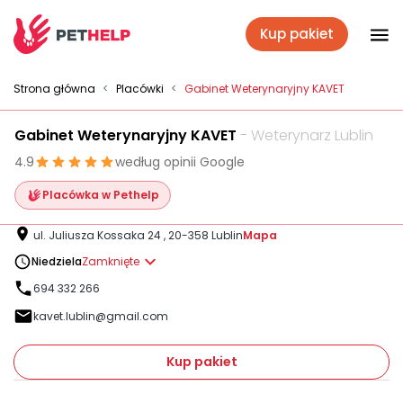
Kup pakiet
Placówki
Strona główna
<
Placówki
<
Gabinet Weterynaryjny KAVET
Gabinet Weterynaryjny KAVET
- Weterynarz Lublin
Zaloguj się
4.9
według opinii Google
Placówka w Pethelp
Pakiety weterynaryjne
ul. Juliusza Kossaka 24 , 20-358 Lublin
Mapa
Niedziela
Zamknięte
Ubezpieczenie psa i kota
694 332 266
kavet.lublin@gmail.com
Benefit dla firm
Kup pakiet