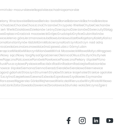
rmińsko-mazurskie
wielkopolskie
zachodniopomorskie
ielany Wrocławskie
Bielawa
Bielsko-biała
Błonie
Bobrowniki
Bochnia
Bolesław
m
Chodzież
Chorzów
Choszczno
Chrzanów
Chrzypsko Wielkie
Chybie
Ciechanów
zeń Wielki
Działdowo
Dziekanów Leśny
Dzierżążno
Dzierżoniów
Dźwierzuty
Elbląg
ewo
Grębocin
Grodzisk mazowiecki
Grójec
Grudziądz
Gryfice
Gubin
Halinów
wice
Jelenia góra
Jerzmanowice
Jodłowa
Jonkowo
Józefów
Kajetany
Kalety
Kalisz
orna
Konstantynów łódzki
Kórnik
Kościerzyna
Kostrzyn
Kostrzyn nad odrą
nica
Lesko
Leszno
Lesznowola
Leźno
Lipowa
Lubicz Górny
Lubin
erzęcice
Mikołów
Mikorzyn
Milanówek
Mińsk Mazowiecki
Mława
Motycz
Mrągowo
i
Nowy sącz
Nowy targ
Nysa
Ogrodzieniec
Oleśnica
Olkusz
Olsztyn
Olsztynek
ów
Pajęczno
Palczowice
Paniówki
Pawłowice
Piaseczno
Piekary śląskie
Pilzno
łtusk
Puszczykowo
Pyskowice
Racibórz
Radlin
Radom
Radziejów
Radzionków
nowice śląskie
Siemonia
Sienno
Sieradz
Sieraków
Sierakowo
Skierniewice
rogard gdański
Straszyn
Strumień
Stryków
Strzelce krajeńskie
Strzelce opolskie
n
Szczytno
Szepietowo
Szewna
Szówsko
Szprotawa
Szydłowiec
Szymanów
Warszawa
Węgierska Górka
Wejherowo
Wieliczka
Wieruszów
Wiry
Wisła
Witkowo
mość
żarki
Zator
Zawada
Zawiercie
Zbrosławice
Zduńska wola
Zelczyna
Zgierz