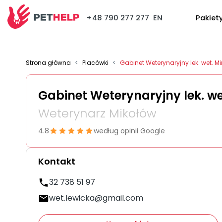
+48 790 277 277
EN
Pakiet
Strona główna
<
Placówki
<
Gabinet Weterynaryjny lek. wet. M
Gabinet Weterynaryjny lek. w
Weterynarz Mikołów
4.8
według opinii Google
Kontakt
32 738 51 97
wet.lewicka@gmail.com