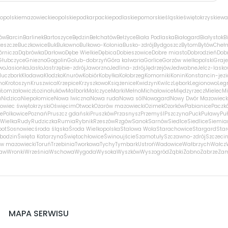
opolskie
mazowieckie
opolskie
podkarpackie
podlaskie
pomorskie
śląskie
świętokrzyskie
wa
ów
Barcin
Barlinek
Bartoszyce
Będzin
Bełchatów
Bełżyce
Biała Podlaska
Białogard
Białystok
B
zeszcze
Buczkowice
Buk
Bukowno
Bulkowo-Kolonia
Busko-zdrój
Bydgoszcz
Bytom
Bytów
Cheł
órnicza
Dąbrówka
Darłowo
Dębe Wielkie
Dębica
Dobieszowice
Dobre miasto
Dobrodzień
Dobr
Głubczyce
Gniezno
Gogolin
Golub-dobrzyń
Góra kalwaria
Gorlice
Gorzów wielkopolski
Graj
wo
Jasionka
Jasło
Jastrzębie-zdrój
Jaworzno
Jedlina-zdrój
Jędrzejów
Jedwabne
Jelcz-lasko
luczbork
Kłodawa
Kłodzko
Knurów
Kobiór
Kobyłka
Kołobrzeg
Komorniki
Konin
Konstancin-jezi
no
Krotoszyn
Kruszwica
Krzepice
Krzyszkowo
Książenice
Kwidzyn
Kwilcz
Lębork
Legionowo
Leg
i
Łomża
łowicz
Łozina
łuków
Malbork
Malczyce
Marki
Mełno
Michałowice
Międzyrzecz
Mielec
Mi
a
Nidzica
Niepołomice
Nowa Iwiczna
Nowa ruda
Nowa sól
Nowogard
Nowy Dwór Mazowieck
owiec świętokrzyski
Oświęcim
Otwock
Ożarów mazowiecki
Ozimek
Ozorków
Pabianice
Paczk
ce
Polkowice
Poznań
Pruszcz gdański
Pruszków
Przasnysz
Przemyśl
Pszczyna
Puck
Puławy
Pu
Wielka
Rudy
Rudziczka
Rumia
Rybnik
Rzeszów
Rzgów
Sanok
Sarnów
Siedlce
Siedlice
Siemia
pot
Sosnowiec
środa śląska
Środa Wielkopolska
Stalowa Wola
Starachowice
Stargard
Sta
bodzin
Święta Katarzyna
Świętochłowice
Świnoujście
Szamotuły
Szczawno-zdrój
Szczeci
w mazowiecki
Toruń
Trzebinia
Tworkowa
Tychy
Tymbark
Ustroń
Wadowice
Wałbrzych
Wałcz
ław
Wronki
Września
Wschowa
Wygoda
Wysoka
Wyszków
Wyszogród
Ząbki
Żabno
Zabrze
Za
MAPA SERWISU