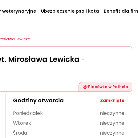
y weterynaryjne
Ubezpieczenie psa i kota
Benefit dla fir
irosława Lewicka
et. Mirosława Lewicka
-
Placówka w Pethelp
Godziny otwarcia
Zamknięte
Poniedziałek
nieczynne
Wtorek
nieczynne
Środa
nieczynne