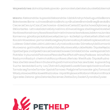
Województwa:
dolnośląskie
kujawsko-pomorskie
lubelskie
lubuskie
łódzkie
mał
Miasto:
Aleksandrów kujawski
Aleksandrów Łódzki
Andrychów
Augustów
Baran
Bolesławiec
Borne sulinowo
Brodnica
Brończyn
Brudzew
Brwinów
Brzeg
Brzesko
Br
Ciecierze
Cieszyn
Czacz
Czechowice-dziedzice
Czeladź
Częstochowa
Dąbrowa g
Ełk
Garbatka-Letnisko
Gdańsk
Gdynia
Glincz
Gliwice
Głogoczów
Głogów
Głosków
Harklowa
Horodniany
Iława
Iłowa
Iłża
Imielin
Inowrocław
Iwkowa
Jabłonna
Janiko
Kamienna góra
Karpicko
Katowice
Kędzierzyn-koźle
Kętrzyn
Kielce
Kietrz
Kletnia
K
Koszalin
Kowalewo pomorskie
Koziegłowy
Kozienice
Kozy
Kraków
Krapkowice
Kros
Lublewo Gdańskie
Lublin
Lubliniec
Lutynia
Łask
Łaziska Górne
łazy
Łódź
Łomiank
Murowana goślina
Myślenice
Myślibórz
Mysłowice
Myszków
Nakło Śląskie
Nędz
Opatów
Opoczno
Opole
Orzesze
Osielsko
Osowiec
Ostróda
Ostrów wielkopolski
Ostr
Piotrków trybunalski
Piotrowice
Plewiska
Płock
Płońsk
Pniewy
Podkowa leśna
Poli
Radzymin
Radzyń chełmiński
Raszyn
Rawicz
Reńska Wieś
Ruda Śląska
Rudna 
Skoczów
Skórzewo
Ślesin
Słubice
Słupsk
Smolnica
Sochaczew
Solec kujawski
So
Sucha beskidzka
Suchy Las/Złotniki
Sulejówek
Suwałki
Swarzędz
świdnica
Świe
Tarnobrzeg
Tarnów
Tarnów Opolski
Tarnowo Podgórne
Tarnowskie góry
Tomaszó
Władysławowo
Włocławek
Wodzisław śląski
Wojkowice
Wolbrom
Wołomin
Wroc
Zgorzelec
Zielona góra
Zielonka
Złocieniec
Złotów
Żory
Zwoleń
Żyrardów
Żywiec