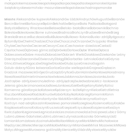
małopolskie
mazowieckie
opolskie
podkarpackie
podlaskie
pomorskie
śląskie
świętokrzyskie
warmińsko-mazurskie
wielkopolskie
zachodniopomorskie
Miasto:
Aleksandrów kujawski
Aleksandrów Łódzki
Andrychów
Augustów
Baranów
Barcin
Barlinek
Bartoszyce
Będzin
Bełchatów
Bełżyce
Biała Podlaska
Białogard
Białystok
Bielany Wrocławskie
Bielawa
Bielsko-biała
Błonie
Bobrowniki
Bochnia
Bolesław
Bolesławiec
Borne sulinowo
Brodnica
Brończyn
Brudzew
Brwinów
Brzeg
Brzesko
Brzeszcze
Buczkowice
Buk
Bukowno
Bulkowo-Kolonia
Busko-zdrój
Bydgoszcz
Bytom
Bytów
Chełm
Chodzież
Chorzów
Choszczno
Chrzanów
Chrzypsko Wielkie
Chybie
Ciechanów
Ciecierze
Cieszyn
Czacz
Czechowice-dziedzice
Czeladź
Częstochowa
Dąbrowa górnicza
Dąbrówka
Darłowo
Dębe Wielkie
Dębica
Dobieszowice
Dobre miasto
Dobrodzień
Dobrzeń Wielki
Działdowo
Dziekanów Leśny
Dzierżążno
Dzierżoniów
Dźwierzuty
Elbląg
Ełk
Garbatka-Letnisko
Gdańsk
Gdynia
Glincz
Gliwice
Głogoczów
Głogów
Głosków
Głubczyce
Gniezno
Gogolin
Golub-dobrzyń
Góra kalwaria
Gorlice
Gorzów wielkopolski
Grajewo
Grębocin
Grodzisk mazowiecki
Grójec
Grudziądz
Gryfice
Gubin
Halinów
Harklowa
Horodniany
Iława
Iłowa
Iłża
Imielin
Inowrocław
Iwkowa
Jabłonna
Janikowo
Jasionka
Jasło
Jastrzębie-zdrój
Jaworzno
Jedlina-zdrój
Jędrzejów
Jedwabne
Jelcz-laskowice
Jelenia góra
Jerzmanowice
Jodłowa
Jonkowo
Józefów
Kajetany
Kalety
Kalisz
Kamienna góra
Karpicko
Katowice
Kędzierzyn-koźle
Kętrzyn
Kielce
Kietrz
Kletnia
Kluczbork
Kłodawa
Kłodzko
Knurów
Kobiór
Kobyłka
Kołobrzeg
Komorniki
Konin
Konstancin-jeziorna
Konstantynów łódzki
Kórnik
Kościerzyna
Kostrzyn
Kostrzyn nad odrą
Koszalin
Kowalewo pomorskie
Koziegłowy
Kozienice
Kozy
Kraków
Krapkowice
Krosno
Krotoszyn
Kruszwica
Krzepice
Krzyszkowo
Książenice
Kwidzyn
Kwilcz
Lębork
Legionowo
Legnica
Lesko
Leszno
Lesznowola
Leźno
Lipowa
Lubicz Górny
Lubin
Lublewo Gdańskie
Lublin
Lubliniec
Lutynia
Łask
Łaziska Górne
łazy
Łódź
Łomianki
Łomża
łowicz
Łozina
łuków
Malbork
Malczyce
Marki
Mełno
Michałowice
Międzyrzecz
Mielec
Mierzęcice
Mikołów
Mikorzyn
Milanówek
Mińsk Mazowiecki
Mława
Motycz
Mrągowo
Murowana goślina
Myślenice
Myślibórz
Mysłowice
Myszków