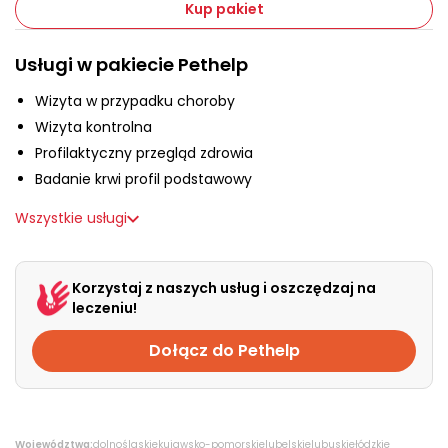
O nas
Kup pakiet
Usługi w pakiecie Pethelp
+48 790 277 277
Wizyta w przypadku choroby
Wizyta kontrolna
EN
Profilaktyczny przegląd zdrowia
Badanie krwi profil podstawowy
Wszystkie usługi
Korzystaj z naszych usług i oszczędzaj na
leczeniu!
Dołącz do Pethelp
Województwa:
dolnośląskie
kujawsko-pomorskie
lubelskie
lubuskie
łódzkie