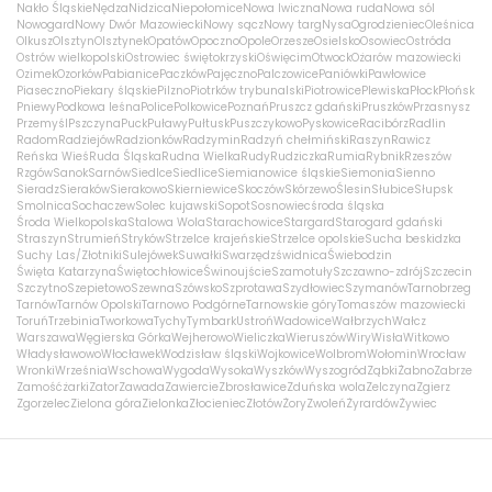
Nakło Śląskie
Nędza
Nidzica
Niepołomice
Nowa Iwiczna
Nowa ruda
Nowa sól
Nowogard
Nowy Dwór Mazowiecki
Nowy sącz
Nowy targ
Nysa
Ogrodzieniec
Oleśnica
Olkusz
Olsztyn
Olsztynek
Opatów
Opoczno
Opole
Orzesze
Osielsko
Osowiec
Ostróda
Ostrów wielkopolski
Ostrowiec świętokrzyski
Oświęcim
Otwock
Ożarów mazowiecki
Ozimek
Ozorków
Pabianice
Paczków
Pajęczno
Palczowice
Paniówki
Pawłowice
Piaseczno
Piekary śląskie
Pilzno
Piotrków trybunalski
Piotrowice
Plewiska
Płock
Płońsk
Pniewy
Podkowa leśna
Police
Polkowice
Poznań
Pruszcz gdański
Pruszków
Przasnysz
Przemyśl
Pszczyna
Puck
Puławy
Pułtusk
Puszczykowo
Pyskowice
Racibórz
Radlin
Radom
Radziejów
Radzionków
Radzymin
Radzyń chełmiński
Raszyn
Rawicz
Reńska Wieś
Ruda Śląska
Rudna Wielka
Rudy
Rudziczka
Rumia
Rybnik
Rzeszów
Rzgów
Sanok
Sarnów
Siedlce
Siedlice
Siemianowice śląskie
Siemonia
Sienno
Sieradz
Sieraków
Sierakowo
Skierniewice
Skoczów
Skórzewo
Ślesin
Słubice
Słupsk
Smolnica
Sochaczew
Solec kujawski
Sopot
Sosnowiec
środa śląska
Środa Wielkopolska
Stalowa Wola
Starachowice
Stargard
Starogard gdański
Straszyn
Strumień
Stryków
Strzelce krajeńskie
Strzelce opolskie
Sucha beskidzka
Suchy Las/Złotniki
Sulejówek
Suwałki
Swarzędz
świdnica
Świebodzin
Święta Katarzyna
Świętochłowice
Świnoujście
Szamotuły
Szczawno-zdrój
Szczecin
Szczytno
Szepietowo
Szewna
Szówsko
Szprotawa
Szydłowiec
Szymanów
Tarnobrzeg
Tarnów
Tarnów Opolski
Tarnowo Podgórne
Tarnowskie góry
Tomaszów mazowiecki
Toruń
Trzebinia
Tworkowa
Tychy
Tymbark
Ustroń
Wadowice
Wałbrzych
Wałcz
Warszawa
Węgierska Górka
Wejherowo
Wieliczka
Wieruszów
Wiry
Wisła
Witkowo
Władysławowo
Włocławek
Wodzisław śląski
Wojkowice
Wolbrom
Wołomin
Wrocław
Wronki
Września
Wschowa
Wygoda
Wysoka
Wyszków
Wyszogród
Ząbki
Żabno
Zabrze
Zamość
żarki
Zator
Zawada
Zawiercie
Zbrosławice
Zduńska wola
Zelczyna
Zgierz
Zgorzelec
Zielona góra
Zielonka
Złocieniec
Złotów
Żory
Zwoleń
Żyrardów
Żywiec