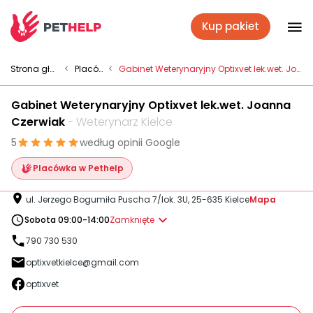
Kup pakiet
Placówki
Strona główna
<
Placówki
<
Gabinet Weterynaryjny Optixvet lek.wet. Joanna Czerwiak
Gabinet Weterynaryjny Optixvet lek.wet. Joanna
Zaloguj się
Czerwiak
- Weterynarz Kielce
5
według opinii Google
Pakiety weterynaryjne
Placówka w Pethelp
ul. Jerzego Bogumiła Puscha 7/lok. 3U, 25-635 Kielce
Mapa
Ubezpieczenie psa i kota
Sobota 09:00-14:00
Zamknięte
790 730 530
optixvetkielce@gmail.com
Benefit dla firm
optixvet