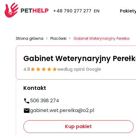
+48 790 277 277
EN
Pakiet
Strona główna
<
Placówki
<
Gabinet Weterynaryjny Perełka
Gabinet Weterynaryjny Pereł
4.8
według opinii Google
Kontakt
506 398 274
gabinet.wet.perelka@o2.pl
Kup pakiet