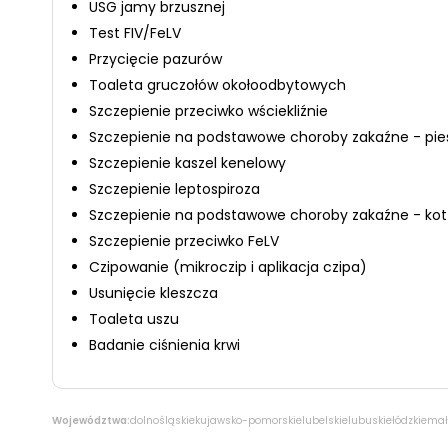
USG jamy brzusznej
Test FIV/FeLV
Przycięcie pazurów
Toaleta gruczołów okołoodbytowych
Szczepienie przeciwko wściekliźnie
Szczepienie na podstawowe choroby zakaźne - pie
Szczepienie kaszel kenelowy
Szczepienie leptospiroza
Szczepienie na podstawowe choroby zakaźne - kot
Szczepienie przeciwko FeLV
Czipowanie (mikroczip i aplikacja czipa)
Usunięcie kleszcza
Toaleta uszu
Badanie ciśnienia krwi
Województwa:
dolnośląskie
kujawsko-pomorskie
lubelskie
lubuskie
łódzkie
mał