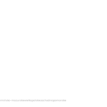
rmińsko-mazurskie
wielkopolskie
zachodniopomorskie