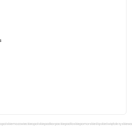
s
opolskie
mazowieckie
opolskie
podkarpackie
podlaskie
pomorskie
śląskie
świętokrzyskie
wa