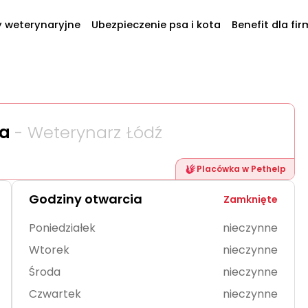
y weterynaryjne
Ubezpieczenie psa i kota
Benefit dla fir
ka
- Weterynarz Łódź
Placówka w Pethelp
Godziny otwarcia
Zamknięte
Poniedziałek
nieczynne
Wtorek
nieczynne
Środa
nieczynne
Czwartek
nieczynne