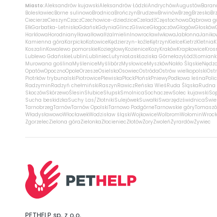
Miasto:
Aleksandrów kujawski
Aleksandrów Łódzki
Andrychów
Augustów
Baran
Bolesławiec
Borne sulinowo
Brodnica
Brończyn
Brudzew
Brwinów
Brzeg
Brzesko
Br
Ciecierze
Cieszyn
Czacz
Czechowice-dziedzice
Czeladź
Częstochowa
Dąbrowa g
Ełk
Garbatka-Letnisko
Gdańsk
Gdynia
Glincz
Gliwice
Głogoczów
Głogów
Głosków
Harklowa
Horodniany
Iława
Iłowa
Iłża
Imielin
Inowrocław
Iwkowa
Jabłonna
Janiko
Kamienna góra
Karpicko
Katowice
Kędzierzyn-koźle
Kętrzyn
Kielce
Kietrz
Kletnia
K
Koszalin
Kowalewo pomorskie
Koziegłowy
Kozienice
Kozy
Kraków
Krapkowice
Kros
Lublewo Gdańskie
Lublin
Lubliniec
Lutynia
Łask
Łaziska Górne
łazy
Łódź
Łomiank
Murowana goślina
Myślenice
Myślibórz
Mysłowice
Myszków
Nakło Śląskie
Nędz
Opatów
Opoczno
Opole
Orzesze
Osielsko
Osowiec
Ostróda
Ostrów wielkopolski
Ostr
Piotrków trybunalski
Piotrowice
Plewiska
Płock
Płońsk
Pniewy
Podkowa leśna
Poli
Radzymin
Radzyń chełmiński
Raszyn
Rawicz
Reńska Wieś
Ruda Śląska
Rudna 
Skoczów
Skórzewo
Ślesin
Słubice
Słupsk
Smolnica
Sochaczew
Solec kujawski
So
Sucha beskidzka
Suchy Las/Złotniki
Sulejówek
Suwałki
Swarzędz
świdnica
Świe
Tarnobrzeg
Tarnów
Tarnów Opolski
Tarnowo Podgórne
Tarnowskie góry
Tomaszó
Władysławowo
Włocławek
Wodzisław śląski
Wojkowice
Wolbrom
Wołomin
Wroc
Zgorzelec
Zielona góra
Zielonka
Złocieniec
Złotów
Żory
Zwoleń
Żyrardów
Żywiec
PETHELP sp. z o.o.