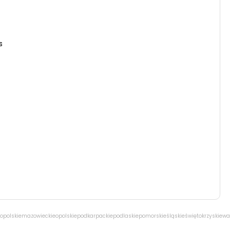
s
opolskie
mazowieckie
opolskie
podkarpackie
podlaskie
pomorskie
śląskie
świętokrzyskie
wa