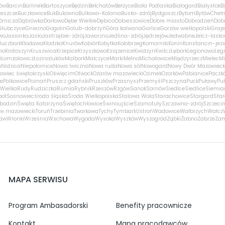
ów
Barcin
Barlinek
Bartoszyce
Będzin
Bełchatów
Bełżyce
Biała Podlaska
Białogard
Białystok
B
zeszcze
Buczkowice
Buk
Bukowno
Bulkowo-Kolonia
Busko-zdrój
Bydgoszcz
Bytom
Bytów
Cheł
órnicza
Dąbrówka
Darłowo
Dębe Wielkie
Dębica
Dobieszowice
Dobre miasto
Dobrodzień
Dobr
Głubczyce
Gniezno
Gogolin
Golub-dobrzyń
Góra kalwaria
Gorlice
Gorzów wielkopolski
Graj
wo
Jasionka
Jasło
Jastrzębie-zdrój
Jaworzno
Jedlina-zdrój
Jędrzejów
Jedwabne
Jelcz-lasko
luczbork
Kłodawa
Kłodzko
Knurów
Kobiór
Kobyłka
Kołobrzeg
Komorniki
Konin
Konstancin-jezi
no
Krotoszyn
Kruszwica
Krzepice
Krzyszkowo
Książenice
Kwidzyn
Kwilcz
Lębork
Legionowo
Leg
i
Łomża
łowicz
Łozina
łuków
Malbork
Malczyce
Marki
Mełno
Michałowice
Międzyrzecz
Mielec
Mi
a
Nidzica
Niepołomice
Nowa Iwiczna
Nowa ruda
Nowa sól
Nowogard
Nowy Dwór Mazowieck
owiec świętokrzyski
Oświęcim
Otwock
Ożarów mazowiecki
Ozimek
Ozorków
Pabianice
Paczk
ce
Polkowice
Poznań
Pruszcz gdański
Pruszków
Przasnysz
Przemyśl
Pszczyna
Puck
Puławy
Pu
Wielka
Rudy
Rudziczka
Rumia
Rybnik
Rzeszów
Rzgów
Sanok
Sarnów
Siedlce
Siedlice
Siemia
pot
Sosnowiec
środa śląska
Środa Wielkopolska
Stalowa Wola
Starachowice
Stargard
Sta
bodzin
Święta Katarzyna
Świętochłowice
Świnoujście
Szamotuły
Szczawno-zdrój
Szczeci
w mazowiecki
Toruń
Trzebinia
Tworkowa
Tychy
Tymbark
Ustroń
Wadowice
Wałbrzych
Wałcz
ław
Wronki
Września
Wschowa
Wygoda
Wysoka
Wyszków
Wyszogród
Ząbki
Żabno
Zabrze
Za
MAPA SERWISU
Program Ambasadorski
Benefity pracownicze
Kontakt
Mapa pracodawców