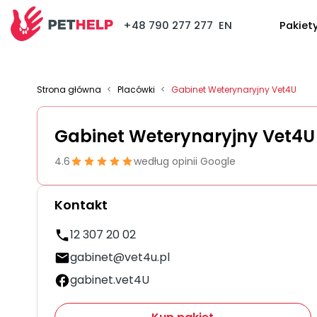
+48 790 277 277
EN
Pakiet
Strona główna
<
Placówki
<
Gabinet Weterynaryjny Vet4U
Gabinet Weterynaryjny Vet4
4.6
według opinii Google
Kontakt
12 307 20 02
gabinet@vet4u.pl
gabinet.vet4U