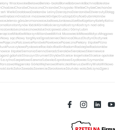
ielany Wrocławskie
Bielawa
Bielsko-biała
Błonie
Bobrowniki
Bochnia
Bolesław
m
Chodzież
Chorzów
Choszczno
Chrzanów
Chrzypsko Wielkie
Chybie
Ciechanów
zeń Wielki
Działdowo
Dziekanów Leśny
Dzierżążno
Dzierżoniów
Dźwierzuty
Elbląg
ewo
Grębocin
Grodzisk mazowiecki
Grójec
Grudziądz
Gryfice
Gubin
Halinów
wice
Jelenia góra
Jerzmanowice
Jodłowa
Jonkowo
Józefów
Kajetany
Kalety
Kalisz
orna
Konstantynów łódzki
Kórnik
Kościerzyna
Kostrzyn
Kostrzyn nad odrą
nica
Lesko
Leszno
Lesznowola
Leźno
Lipowa
Lubicz Górny
Lubin
erzęcice
Mikołów
Mikorzyn
Milanówek
Mińsk Mazowiecki
Mława
Motycz
Mrągowo
i
Nowy sącz
Nowy targ
Nysa
Ogrodzieniec
Oleśnica
Olkusz
Olsztyn
Olsztynek
ów
Pajęczno
Palczowice
Paniówki
Pawłowice
Piaseczno
Piekary śląskie
Pilzno
łtusk
Puszczykowo
Pyskowice
Racibórz
Radlin
Radom
Radziejów
Radzionków
nowice śląskie
Siemonia
Sienno
Sieradz
Sieraków
Sierakowo
Skierniewice
rogard gdański
Straszyn
Strumień
Stryków
Strzelce krajeńskie
Strzelce opolskie
n
Szczytno
Szepietowo
Szewna
Szówsko
Szprotawa
Szydłowiec
Szymanów
Warszawa
Węgierska Górka
Wejherowo
Wieliczka
Wieruszów
Wiry
Wisła
Witkowo
mość
żarki
Zator
Zawada
Zawiercie
Zbrosławice
Zduńska wola
Zelczyna
Zgierz