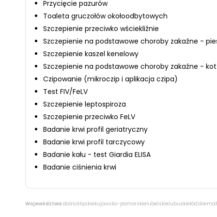
Przycięcie pazurów
Toaleta gruczołów okołoodbytowych
Szczepienie przeciwko wściekliźnie
Szczepienie na podstawowe choroby zakaźne - pie
Szczepienie kaszel kenelowy
Szczepienie na podstawowe choroby zakaźne - kot
Czipowanie (mikroczip i aplikacja czipa)
Test FIV/FeLV
Szczepienie leptospiroza
Szczepienie przeciwko FeLV
Badanie krwi profil geriatryczny
Badanie krwi profil tarczycowy
Badanie kału - test Giardia ELISA
Badanie ciśnienia krwi
Województwa:
dolnośląskie
kujawsko-pomorskie
lubelskie
lubuskie
łódzkie
mał