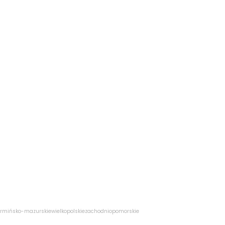
rmińsko-mazurskie
wielkopolskie
zachodniopomorskie