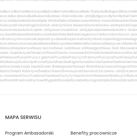
ów
Barcin
Barlinek
Bartoszyce
Będzin
Bełchatów
Bełżyce
Biała Podlaska
Białogard
Białystok
B
zeszcze
Buczkowice
Buk
Bukowno
Bulkowo-Kolonia
Busko-zdrój
Bydgoszcz
Bytom
Bytów
Cheł
órnicza
Dąbrówka
Darłowo
Dębe Wielkie
Dębica
Dobieszowice
Dobre miasto
Dobrodzień
Dobr
Głubczyce
Gniezno
Gogolin
Golub-dobrzyń
Góra kalwaria
Gorlice
Gorzów wielkopolski
Graj
wo
Jasionka
Jasło
Jastrzębie-zdrój
Jaworzno
Jedlina-zdrój
Jędrzejów
Jedwabne
Jelcz-lasko
luczbork
Kłodawa
Kłodzko
Knurów
Kobiór
Kobyłka
Kołobrzeg
Komorniki
Konin
Konstancin-jezi
no
Krotoszyn
Kruszwica
Krzepice
Krzyszkowo
Książenice
Kwidzyn
Kwilcz
Lębork
Legionowo
Leg
i
Łomża
łowicz
Łozina
łuków
Malbork
Malczyce
Marki
Mełno
Michałowice
Międzyrzecz
Mielec
Mi
a
Nidzica
Niepołomice
Nowa Iwiczna
Nowa ruda
Nowa sól
Nowogard
Nowy Dwór Mazowieck
owiec świętokrzyski
Oświęcim
Otwock
Ożarów mazowiecki
Ozimek
Ozorków
Pabianice
Paczk
ce
Polkowice
Poznań
Pruszcz gdański
Pruszków
Przasnysz
Przemyśl
Pszczyna
Puck
Puławy
Pu
Wielka
Rudy
Rudziczka
Rumia
Rybnik
Rzeszów
Rzgów
Sanok
Sarnów
Siedlce
Siedlice
Siemia
pot
Sosnowiec
środa śląska
Środa Wielkopolska
Stalowa Wola
Starachowice
Stargard
Sta
bodzin
Święta Katarzyna
Świętochłowice
Świnoujście
Szamotuły
Szczawno-zdrój
Szczeci
w mazowiecki
Toruń
Trzebinia
Tworkowa
Tychy
Tymbark
Ustroń
Wadowice
Wałbrzych
Wałcz
ław
Wronki
Września
Wschowa
Wygoda
Wysoka
Wyszków
Wyszogród
Ząbki
Żabno
Zabrze
Za
MAPA SERWISU
Program Ambasadorski
Benefity pracownicze