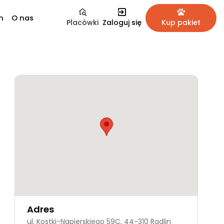
m
O nas
Placówki
Zaloguj się
Kup pakiet
Adres
ul. Kostki-Napierskiego 59C, 44-310 Radlin