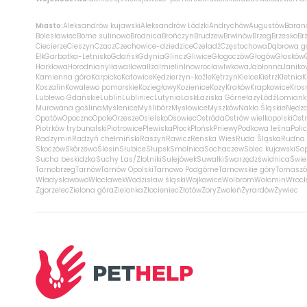
Miasto:
Aleksandrów kujawski
Aleksandrów Łódzki
Andrychów
Augustów
Baran
Bolesławiec
Borne sulinowo
Brodnica
Brończyn
Brudzew
Brwinów
Brzeg
Brzesko
Br
Ciecierze
Cieszyn
Czacz
Czechowice-dziedzice
Czeladź
Częstochowa
Dąbrowa g
Ełk
Garbatka-Letnisko
Gdańsk
Gdynia
Glincz
Gliwice
Głogoczów
Głogów
Głosków
Harklowa
Horodniany
Iława
Iłowa
Iłża
Imielin
Inowrocław
Iwkowa
Jabłonna
Janiko
Kamienna góra
Karpicko
Katowice
Kędzierzyn-koźle
Kętrzyn
Kielce
Kietrz
Kletnia
K
Koszalin
Kowalewo pomorskie
Koziegłowy
Kozienice
Kozy
Kraków
Krapkowice
Kros
Lublewo Gdańskie
Lublin
Lubliniec
Lutynia
Łask
Łaziska Górne
łazy
Łódź
Łomiank
Murowana goślina
Myślenice
Myślibórz
Mysłowice
Myszków
Nakło Śląskie
Nędz
Opatów
Opoczno
Opole
Orzesze
Osielsko
Osowiec
Ostróda
Ostrów wielkopolski
Ostr
Piotrków trybunalski
Piotrowice
Plewiska
Płock
Płońsk
Pniewy
Podkowa leśna
Poli
Radzymin
Radzyń chełmiński
Raszyn
Rawicz
Reńska Wieś
Ruda Śląska
Rudna 
Skoczów
Skórzewo
Ślesin
Słubice
Słupsk
Smolnica
Sochaczew
Solec kujawski
So
Sucha beskidzka
Suchy Las/Złotniki
Sulejówek
Suwałki
Swarzędz
świdnica
Świe
Tarnobrzeg
Tarnów
Tarnów Opolski
Tarnowo Podgórne
Tarnowskie góry
Tomaszó
Władysławowo
Włocławek
Wodzisław śląski
Wojkowice
Wolbrom
Wołomin
Wroc
Zgorzelec
Zielona góra
Zielonka
Złocieniec
Złotów
Żory
Zwoleń
Żyrardów
Żywiec