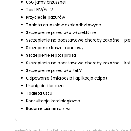
USG jamy brzusznej
Test FIV/FeLV
Przycięcie pazurów
Toaleta gruczołów okołoodbytowych
Szczepienie przeciwko wściekliźnie
Szczepienie na podstawowe choroby zakaźne - pie
Szczepienie kaszel kenelowy
Szczepienie leptospiroza
Szczepienie na podstawowe choroby zakaźne - kot
Szczepienie przeciwko FeLV
Czipowanie (mikroczip i aplikacja czipa)
Usunięcie kleszcza
Toaleta uszu
Konsultacja kardiologiczna
Badanie ciśnienia krwi
Województwa:
dolnośląskie
kujawsko-pomorskie
lubelskie
lubuskie
łódzkie
mał