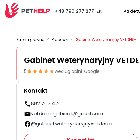
+48 790 277 277
EN
Pakiet
Strona główna
<
Placówki
<
Gabinet Weterynaryjny VETDERM
Gabinet Weterynaryjny VETD
5
według opinii Google
Kontakt
882 707 476
vetderm.gabinet@gmail.com
@gabinetweterynaryjnyvetderm