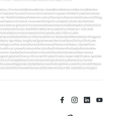
ielany Wrocławskie
Bielawa
Bielsko-biała
Błonie
Bobrowniki
Bochnia
Bolesław
m
Chodzież
Chorzów
Choszczno
Chrzanów
Chrzypsko Wielkie
Chybie
Ciechanów
zeń Wielki
Działdowo
Dziekanów Leśny
Dzierżążno
Dzierżoniów
Dźwierzuty
Elbląg
ewo
Grębocin
Grodzisk mazowiecki
Grójec
Grudziądz
Gryfice
Gubin
Halinów
wice
Jelenia góra
Jerzmanowice
Jodłowa
Jonkowo
Józefów
Kajetany
Kalety
Kalisz
orna
Konstantynów łódzki
Kórnik
Kościerzyna
Kostrzyn
Kostrzyn nad odrą
nica
Lesko
Leszno
Lesznowola
Leźno
Lipowa
Lubicz Górny
Lubin
erzęcice
Mikołów
Mikorzyn
Milanówek
Mińsk Mazowiecki
Mława
Motycz
Mrągowo
i
Nowy sącz
Nowy targ
Nysa
Ogrodzieniec
Oleśnica
Olkusz
Olsztyn
Olsztynek
ów
Pajęczno
Palczowice
Paniówki
Pawłowice
Piaseczno
Piekary śląskie
Pilzno
łtusk
Puszczykowo
Pyskowice
Racibórz
Radlin
Radom
Radziejów
Radzionków
nowice śląskie
Siemonia
Sienno
Sieradz
Sieraków
Sierakowo
Skierniewice
rogard gdański
Straszyn
Strumień
Stryków
Strzelce krajeńskie
Strzelce opolskie
n
Szczytno
Szepietowo
Szewna
Szówsko
Szprotawa
Szydłowiec
Szymanów
Warszawa
Węgierska Górka
Wejherowo
Wieliczka
Wieruszów
Wiry
Wisła
Witkowo
mość
żarki
Zator
Zawada
Zawiercie
Zbrosławice
Zduńska wola
Zelczyna
Zgierz