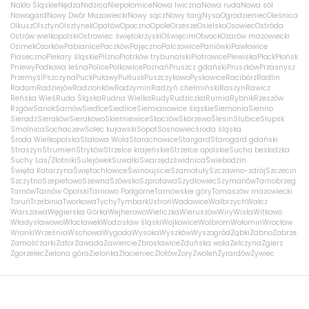
Nakło Śląskie
Nędza
Nidzica
Niepołomice
Nowa Iwiczna
Nowa ruda
Nowa sól
Nowogard
Nowy Dwór Mazowiecki
Nowy sącz
Nowy targ
Nysa
Ogrodzieniec
Oleśnica
Olkusz
Olsztyn
Olsztynek
Opatów
Opoczno
Opole
Orzesze
Osielsko
Osowiec
Ostróda
Ostrów wielkopolski
Ostrowiec świętokrzyski
Oświęcim
Otwock
Ożarów mazowiecki
Ozimek
Ozorków
Pabianice
Paczków
Pajęczno
Palczowice
Paniówki
Pawłowice
Piaseczno
Piekary śląskie
Pilzno
Piotrków trybunalski
Piotrowice
Plewiska
Płock
Płońsk
Pniewy
Podkowa leśna
Police
Polkowice
Poznań
Pruszcz gdański
Pruszków
Przasnysz
Przemyśl
Pszczyna
Puck
Puławy
Pułtusk
Puszczykowo
Pyskowice
Racibórz
Radlin
Radom
Radziejów
Radzionków
Radzymin
Radzyń chełmiński
Raszyn
Rawicz
Reńska Wieś
Ruda Śląska
Rudna Wielka
Rudy
Rudziczka
Rumia
Rybnik
Rzeszów
Rzgów
Sanok
Sarnów
Siedlce
Siedlice
Siemianowice śląskie
Siemonia
Sienno
Sieradz
Sieraków
Sierakowo
Skierniewice
Skoczów
Skórzewo
Ślesin
Słubice
Słupsk
Smolnica
Sochaczew
Solec kujawski
Sopot
Sosnowiec
środa śląska
Środa Wielkopolska
Stalowa Wola
Starachowice
Stargard
Starogard gdański
Straszyn
Strumień
Stryków
Strzelce krajeńskie
Strzelce opolskie
Sucha beskidzka
Suchy Las/Złotniki
Sulejówek
Suwałki
Swarzędz
świdnica
Świebodzin
Święta Katarzyna
Świętochłowice
Świnoujście
Szamotuły
Szczawno-zdrój
Szczecin
Szczytno
Szepietowo
Szewna
Szówsko
Szprotawa
Szydłowiec
Szymanów
Tarnobrzeg
Tarnów
Tarnów Opolski
Tarnowo Podgórne
Tarnowskie góry
Tomaszów mazowiecki
Toruń
Trzebinia
Tworkowa
Tychy
Tymbark
Ustroń
Wadowice
Wałbrzych
Wałcz
Warszawa
Węgierska Górka
Wejherowo
Wieliczka
Wieruszów
Wiry
Wisła
Witkowo
Władysławowo
Włocławek
Wodzisław śląski
Wojkowice
Wolbrom
Wołomin
Wrocław
Wronki
Września
Wschowa
Wygoda
Wysoka
Wyszków
Wyszogród
Ząbki
Żabno
Zabrze
Zamość
żarki
Zator
Zawada
Zawiercie
Zbrosławice
Zduńska wola
Zelczyna
Zgierz
Zgorzelec
Zielona góra
Zielonka
Złocieniec
Złotów
Żory
Zwoleń
Żyrardów
Żywiec