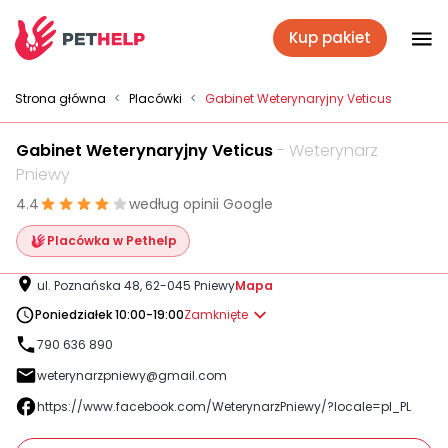
Kup pakiet
Placówki
Strona główna
<
Placówki
<
Gabinet Weterynaryjny Veticus
Gabinet Weterynaryjny Veticus
- Weterynarz
Zaloguj się
Pniewy
4.4
według opinii Google
Pakiety weterynaryjne
Placówka w Pethelp
ul. Poznańska 48, 62-045 Pniewy
Mapa
Ubezpieczenie psa i kota
Poniedziałek 10:00-19:00
Zamknięte
790 636 890
weterynarzpniewy@gmail.com
Benefit dla firm
https://www.facebook.com/WeterynarzPniewy/?locale=pl_PL