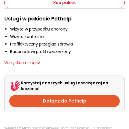
O nas
Kup pakiet
Usługi w pakiecie Pethelp
+48 790 277 277
Wizyta w przypadku choroby
Wizyta kontrolna
EN
Profilaktyczny przegląd zdrowia
Badanie krwi profil rozszerzony
Wszystkie usługi
Korzystaj z naszych usług i oszczędzaj na
leczeniu!
Dołącz do Pethelp
Województwa:
dolnośląskie
kujawsko-pomorskie
lubelskie
lubuskie
łódzkie