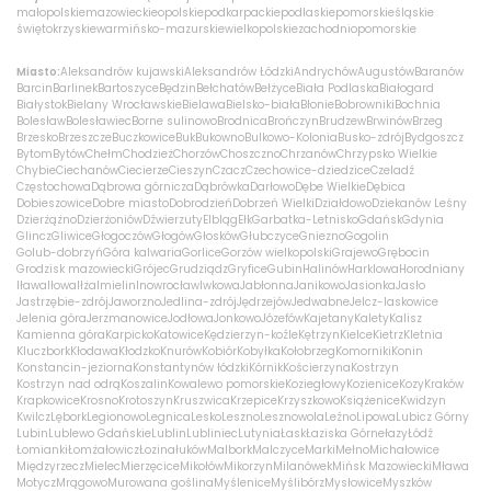
małopolskie
mazowieckie
opolskie
podkarpackie
podlaskie
pomorskie
śląskie
świętokrzyskie
warmińsko-mazurskie
wielkopolskie
zachodniopomorskie
Miasto:
Aleksandrów kujawski
Aleksandrów Łódzki
Andrychów
Augustów
Baranów
Barcin
Barlinek
Bartoszyce
Będzin
Bełchatów
Bełżyce
Biała Podlaska
Białogard
Białystok
Bielany Wrocławskie
Bielawa
Bielsko-biała
Błonie
Bobrowniki
Bochnia
Bolesław
Bolesławiec
Borne sulinowo
Brodnica
Brończyn
Brudzew
Brwinów
Brzeg
Brzesko
Brzeszcze
Buczkowice
Buk
Bukowno
Bulkowo-Kolonia
Busko-zdrój
Bydgoszcz
Bytom
Bytów
Chełm
Chodzież
Chorzów
Choszczno
Chrzanów
Chrzypsko Wielkie
Chybie
Ciechanów
Ciecierze
Cieszyn
Czacz
Czechowice-dziedzice
Czeladź
Częstochowa
Dąbrowa górnicza
Dąbrówka
Darłowo
Dębe Wielkie
Dębica
Dobieszowice
Dobre miasto
Dobrodzień
Dobrzeń Wielki
Działdowo
Dziekanów Leśny
Dzierżążno
Dzierżoniów
Dźwierzuty
Elbląg
Ełk
Garbatka-Letnisko
Gdańsk
Gdynia
Glincz
Gliwice
Głogoczów
Głogów
Głosków
Głubczyce
Gniezno
Gogolin
Golub-dobrzyń
Góra kalwaria
Gorlice
Gorzów wielkopolski
Grajewo
Grębocin
Grodzisk mazowiecki
Grójec
Grudziądz
Gryfice
Gubin
Halinów
Harklowa
Horodniany
Iława
Iłowa
Iłża
Imielin
Inowrocław
Iwkowa
Jabłonna
Janikowo
Jasionka
Jasło
Jastrzębie-zdrój
Jaworzno
Jedlina-zdrój
Jędrzejów
Jedwabne
Jelcz-laskowice
Jelenia góra
Jerzmanowice
Jodłowa
Jonkowo
Józefów
Kajetany
Kalety
Kalisz
Kamienna góra
Karpicko
Katowice
Kędzierzyn-koźle
Kętrzyn
Kielce
Kietrz
Kletnia
Kluczbork
Kłodawa
Kłodzko
Knurów
Kobiór
Kobyłka
Kołobrzeg
Komorniki
Konin
Konstancin-jeziorna
Konstantynów łódzki
Kórnik
Kościerzyna
Kostrzyn
Kostrzyn nad odrą
Koszalin
Kowalewo pomorskie
Koziegłowy
Kozienice
Kozy
Kraków
Krapkowice
Krosno
Krotoszyn
Kruszwica
Krzepice
Krzyszkowo
Książenice
Kwidzyn
Kwilcz
Lębork
Legionowo
Legnica
Lesko
Leszno
Lesznowola
Leźno
Lipowa
Lubicz Górny
Lubin
Lublewo Gdańskie
Lublin
Lubliniec
Lutynia
Łask
Łaziska Górne
łazy
Łódź
Łomianki
Łomża
łowicz
Łozina
łuków
Malbork
Malczyce
Marki
Mełno
Michałowice
Międzyrzecz
Mielec
Mierzęcice
Mikołów
Mikorzyn
Milanówek
Mińsk Mazowiecki
Mława
Motycz
Mrągowo
Murowana goślina
Myślenice
Myślibórz
Mysłowice
Myszków