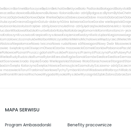
ów
Barcin
Barlinek
Bartoszyce
Będzin
Bełchatów
Bełżyce
Biała Podlaska
Białogard
Białystok
B
zeszcze
Buczkowice
Buk
Bukowno
Bulkowo-Kolonia
Busko-zdrój
Bydgoszcz
Bytom
Bytów
Cheł
órnicza
Dąbrówka
Darłowo
Dębe Wielkie
Dębica
Dobieszowice
Dobre miasto
Dobrodzień
Dobr
Głubczyce
Gniezno
Gogolin
Golub-dobrzyń
Góra kalwaria
Gorlice
Gorzów wielkopolski
Graj
wo
Jasionka
Jasło
Jastrzębie-zdrój
Jaworzno
Jedlina-zdrój
Jędrzejów
Jedwabne
Jelcz-lasko
luczbork
Kłodawa
Kłodzko
Knurów
Kobiór
Kobyłka
Kołobrzeg
Komorniki
Konin
Konstancin-jezi
no
Krotoszyn
Kruszwica
Krzepice
Krzyszkowo
Książenice
Kwidzyn
Kwilcz
Lębork
Legionowo
Leg
i
Łomża
łowicz
Łozina
łuków
Malbork
Malczyce
Marki
Mełno
Michałowice
Międzyrzecz
Mielec
Mi
a
Nidzica
Niepołomice
Nowa Iwiczna
Nowa ruda
Nowa sól
Nowogard
Nowy Dwór Mazowieck
owiec świętokrzyski
Oświęcim
Otwock
Ożarów mazowiecki
Ozimek
Ozorków
Pabianice
Paczk
ce
Polkowice
Poznań
Pruszcz gdański
Pruszków
Przasnysz
Przemyśl
Pszczyna
Puck
Puławy
Pu
Wielka
Rudy
Rudziczka
Rumia
Rybnik
Rzeszów
Rzgów
Sanok
Sarnów
Siedlce
Siedlice
Siemia
pot
Sosnowiec
środa śląska
Środa Wielkopolska
Stalowa Wola
Starachowice
Stargard
Sta
bodzin
Święta Katarzyna
Świętochłowice
Świnoujście
Szamotuły
Szczawno-zdrój
Szczeci
w mazowiecki
Toruń
Trzebinia
Tworkowa
Tychy
Tymbark
Ustroń
Wadowice
Wałbrzych
Wałcz
ław
Wronki
Września
Wschowa
Wygoda
Wysoka
Wyszków
Wyszogród
Ząbki
Żabno
Zabrze
Za
MAPA SERWISU
Program Ambasadorski
Benefity pracownicze