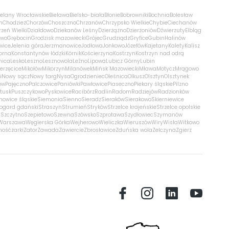
ielany Wrocławskie
Bielawa
Bielsko-biała
Błonie
Bobrowniki
Bochnia
Bolesław
m
Chodzież
Chorzów
Choszczno
Chrzanów
Chrzypsko Wielkie
Chybie
Ciechanów
zeń Wielki
Działdowo
Dziekanów Leśny
Dzierżążno
Dzierżoniów
Dźwierzuty
Elbląg
ewo
Grębocin
Grodzisk mazowiecki
Grójec
Grudziądz
Gryfice
Gubin
Halinów
wice
Jelenia góra
Jerzmanowice
Jodłowa
Jonkowo
Józefów
Kajetany
Kalety
Kalisz
orna
Konstantynów łódzki
Kórnik
Kościerzyna
Kostrzyn
Kostrzyn nad odrą
nica
Lesko
Leszno
Lesznowola
Leźno
Lipowa
Lubicz Górny
Lubin
erzęcice
Mikołów
Mikorzyn
Milanówek
Mińsk Mazowiecki
Mława
Motycz
Mrągowo
i
Nowy sącz
Nowy targ
Nysa
Ogrodzieniec
Oleśnica
Olkusz
Olsztyn
Olsztynek
ów
Pajęczno
Palczowice
Paniówki
Pawłowice
Piaseczno
Piekary śląskie
Pilzno
łtusk
Puszczykowo
Pyskowice
Racibórz
Radlin
Radom
Radziejów
Radzionków
nowice śląskie
Siemonia
Sienno
Sieradz
Sieraków
Sierakowo
Skierniewice
rogard gdański
Straszyn
Strumień
Stryków
Strzelce krajeńskie
Strzelce opolskie
n
Szczytno
Szepietowo
Szewna
Szówsko
Szprotawa
Szydłowiec
Szymanów
Warszawa
Węgierska Górka
Wejherowo
Wieliczka
Wieruszów
Wiry
Wisła
Witkowo
mość
żarki
Zator
Zawada
Zawiercie
Zbrosławice
Zduńska wola
Zelczyna
Zgierz