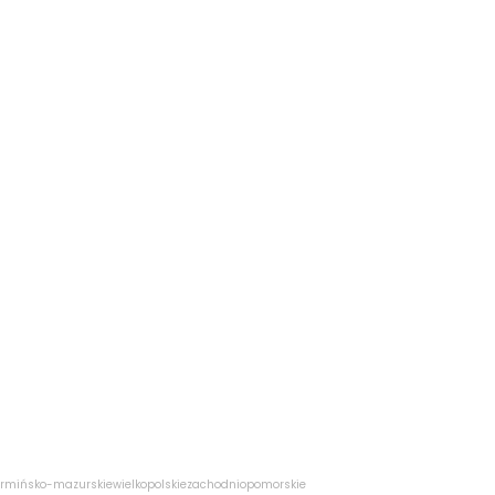
rmińsko-mazurskie
wielkopolskie
zachodniopomorskie