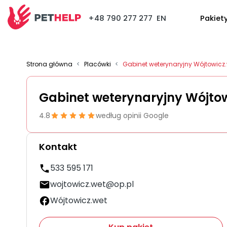
+48 790 277 277
EN
Pakiet
Strona główna
<
Placówki
<
Gabinet weterynaryjny Wójtowicz
Gabinet weterynaryjny Wójto
4.8
według opinii Google
Kontakt
533 595 171
wojtowicz.wet@op.pl
Wójtowicz.wet