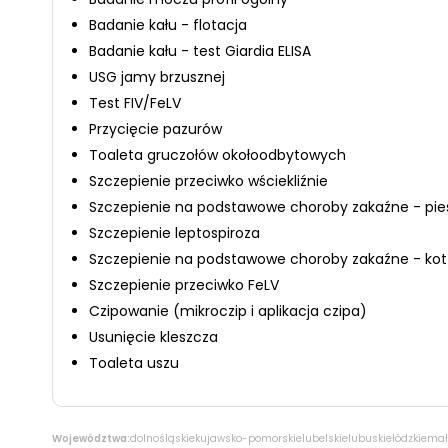
Badanie kału - flotacja
Badanie kału - test Giardia ELISA
USG jamy brzusznej
Test FIV/FeLV
Przycięcie pazurów
Toaleta gruczołów okołoodbytowych
Szczepienie przeciwko wściekliźnie
Szczepienie na podstawowe choroby zakaźne - pie
Szczepienie leptospiroza
Szczepienie na podstawowe choroby zakaźne - kot
Szczepienie przeciwko FeLV
Czipowanie (mikroczip i aplikacja czipa)
Usunięcie kleszcza
Toaleta uszu
Województwa:
dolnośląskie
kujawsko-pomorskie
lubelskie
lubuskie
łódzkie
mał