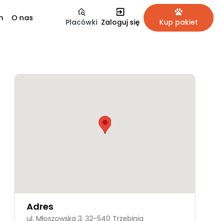
m
O nas
Placówki
Zaloguj się
Kup pakiet
Adres
ul. Młoszowska 3, 32-540 Trzebinia