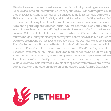
Miasto:
Aleksandrów kujawski
Aleksandrów Łódzki
Andrychów
Augustów
Baran
Bolesławiec
Borne sulinowo
Brodnica
Brończyn
Brudzew
Brwinów
Brzeg
Brzesko
Br
Ciecierze
Cieszyn
Czacz
Czechowice-dziedzice
Czeladź
Częstochowa
Dąbrowa g
Ełk
Garbatka-Letnisko
Gdańsk
Gdynia
Glincz
Gliwice
Głogoczów
Głogów
Głosków
Harklowa
Horodniany
Iława
Iłowa
Iłża
Imielin
Inowrocław
Iwkowa
Jabłonna
Janiko
Kamienna góra
Karpicko
Katowice
Kędzierzyn-koźle
Kętrzyn
Kielce
Kietrz
Kletnia
K
Koszalin
Kowalewo pomorskie
Koziegłowy
Kozienice
Kozy
Kraków
Krapkowice
Kros
Lublewo Gdańskie
Lublin
Lubliniec
Lutynia
Łask
Łaziska Górne
łazy
Łódź
Łomiank
Murowana goślina
Myślenice
Myślibórz
Mysłowice
Myszków
Nakło Śląskie
Nędz
Opatów
Opoczno
Opole
Orzesze
Osielsko
Osowiec
Ostróda
Ostrów wielkopolski
Ostr
Piotrków trybunalski
Piotrowice
Plewiska
Płock
Płońsk
Pniewy
Podkowa leśna
Poli
Radzymin
Radzyń chełmiński
Raszyn
Rawicz
Reńska Wieś
Ruda Śląska
Rudna 
Skoczów
Skórzewo
Ślesin
Słubice
Słupsk
Smolnica
Sochaczew
Solec kujawski
So
Sucha beskidzka
Suchy Las/Złotniki
Sulejówek
Suwałki
Swarzędz
świdnica
Świe
Tarnobrzeg
Tarnów
Tarnów Opolski
Tarnowo Podgórne
Tarnowskie góry
Tomaszó
Władysławowo
Włocławek
Wodzisław śląski
Wojkowice
Wolbrom
Wołomin
Wroc
Zgorzelec
Zielona góra
Zielonka
Złocieniec
Złotów
Żory
Zwoleń
Żyrardów
Żywiec