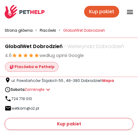
Kup pakiet
Placówki
Strona główna
<
Placówki
<
GlobalWet Dobrodzień
GlobalWet Dobrodzień
- Weterynarz Dobrodzień
Zaloguj się
4.6
według opinii Google
Placówka w Pethelp
Pakiety weterynaryjne
ul. Powstańców Śląskich 55 , 46-380 Dobrodzień
Mapa
Sobota
Zamknięte
Ubezpieczenie psa i kota
724 719 010
wetkam@o2.pl
Benefit dla firm
Kup pakiet