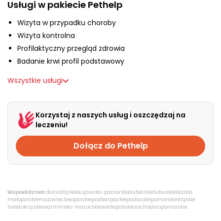
O nas
Usługi w pakiecie Pethelp
Wizyta w przypadku choroby
Wizyta kontrolna
+48 790 277 277
Profilaktyczny przegląd zdrowia
Badanie krwi profil podstawowy
EN
Wszystkie usługi
Korzystaj z naszych usług i oszczędzaj na
leczeniu!
Dołącz do Pethelp
Województwa:
dolnośląskie
kujawsko-pomorskie
lubelskie
lubuskie
łódzkie
małopolskie
mazowieckie
opolskie
podkarpackie
podlaskie
pomorskie
śląskie
świętokrzyskie
warmińsko-mazurskie
wielkopolskie
zachodniopomorskie