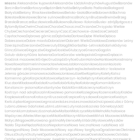
Miasto:
Aleksandrów kujawski
Aleksandrów Łódzki
Andrychów
Augustów
Baranów
Barcin
Barlinek
Bartoszyce
Będzin
Bełchatów
Bełżyce
Biała Podlaska
Białogard
Białystok
Bielany Wrocławskie
Bielawa
Bielsko-biała
Błonie
Bobrowniki
Bochnia
Bolesław
Bolesławiec
Borne sulinowo
Brodnica
Brończyn
Brudzew
Brwinów
Brzeg
Brzesko
Brzeszcze
Buczkowice
Buk
Bukowno
Bulkowo-Kolonia
Busko-zdrój
Bydgoszcz
Bytom
Bytów
Chełm
Chodzież
Chorzów
Choszczno
Chrzanów
Chrzypsko Wielkie
Chybie
Ciechanów
Ciecierze
Cieszyn
Czacz
Czechowice-dziedzice
Czeladź
Częstochowa
Dąbrowa górnicza
Dąbrówka
Darłowo
Dębe Wielkie
Dębica
Dobieszowice
Dobre miasto
Dobrodzień
Dobrzeń Wielki
Działdowo
Dziekanów Leśny
Dzierżążno
Dzierżoniów
Dźwierzuty
Elbląg
Ełk
Garbatka-Letnisko
Gdańsk
Gdynia
Glincz
Gliwice
Głogoczów
Głogów
Głosków
Głubczyce
Gniezno
Gogolin
Golub-dobrzyń
Góra kalwaria
Gorlice
Gorzów wielkopolski
Grajewo
Grębocin
Grodzisk mazowiecki
Grójec
Grudziądz
Gryfice
Gubin
Halinów
Harklowa
Horodniany
Iława
Iłowa
Iłża
Imielin
Inowrocław
Iwkowa
Jabłonna
Janikowo
Jasionka
Jasło
Jastrzębie-zdrój
Jaworzno
Jedlina-zdrój
Jędrzejów
Jedwabne
Jelcz-laskowice
Jelenia góra
Jerzmanowice
Jodłowa
Jonkowo
Józefów
Kajetany
Kalety
Kalisz
Kamienna góra
Karpicko
Katowice
Kędzierzyn-koźle
Kętrzyn
Kielce
Kietrz
Kletnia
Kluczbork
Kłodawa
Kłodzko
Knurów
Kobiór
Kobyłka
Kołobrzeg
Komorniki
Konin
Konstancin-jeziorna
Konstantynów łódzki
Kórnik
Kościerzyna
Kostrzyn
Kostrzyn nad odrą
Koszalin
Kowalewo pomorskie
Koziegłowy
Kozienice
Kozy
Kraków
Krapkowice
Krosno
Krotoszyn
Kruszwica
Krzepice
Krzyszkowo
Książenice
Kwidzyn
Kwilcz
Lębork
Legionowo
Legnica
Lesko
Leszno
Lesznowola
Leźno
Lipowa
Lubicz Górny
Lubin
Lublewo Gdańskie
Lublin
Lubliniec
Lutynia
Łask
Łaziska Górne
łazy
Łódź
Łomianki
Łomża
łowicz
Łozina
łuków
Malbork
Malczyce
Marki
Mełno
Michałowice
Międzyrzecz
Mielec
Mierzęcice
Mikołów
Mikorzyn
Milanówek
Mińsk Mazowiecki
Mława
Motycz
Mrągowo
Murowana goślina
Myślenice
Myślibórz
Mysłowice
Myszków
Nakło Śląskie
Nędza
Nidzica
Niepołomice
Nowa Iwiczna
Nowa ruda
Nowa sól
Nowogard
Nowy Dwór Mazowiecki
Nowy sącz
Nowy targ
Nysa
Ogrodzieniec
Oleśnica
Olkusz
Olsztyn
Olsztynek
Opatów
Opoczno
Opole
Orzesze
Osielsko
Osowiec
Ostróda
Ostrów wielkopolski
Ostrowiec świętokrzyski
Oświęcim
Otwock
Ożarów mazowiecki