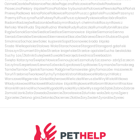
Ozimek
Ozorków
Pabianice
Paczków
Pajęczno
Palczowice
Paniówki
Pawłowice
Piaseczno
Piekary śląskie
Pilzno
Piotrków trybunalski
Piotrowice
Plewiska
Płock
Płońsk
Pniewy
Podkowa leśna
Police
Polkowice
Poznań
Pruszcz gdański
Pruszków
Przasnysz
Przemyśl
Pszczyna
Puck
Puławy
Pułtusk
Puszczykowo
Pyskowice
Racibórz
Radlin
Radom
Radziejów
Radzionków
Radzymin
Radzyń chełmiński
Raszyn
Rawicz
Reńska Wieś
Ruda Śląska
Rudna Wielka
Rudy
Rudziczka
Rumia
Rybnik
Rzeszów
Rzgów
Sanok
Sarnów
Siedlce
Siedlice
Siemianowice śląskie
Siemonia
Sienno
Sieradz
Sieraków
Sierakowo
Skierniewice
Skoczów
Skórzewo
Ślesin
Słubice
Słupsk
Smolnica
Sochaczew
Solec kujawski
Sopot
Sosnowiec
środa śląska
Środa Wielkopolska
Stalowa Wola
Starachowice
Stargard
Starogard gdański
Straszyn
Strumień
Stryków
Strzelce krajeńskie
Strzelce opolskie
Sucha beskidzka
Suchy Las/Złotniki
Sulejówek
Suwałki
Swarzędz
świdnica
Świebodzin
Święta Katarzyna
Świętochłowice
Świnoujście
Szamotuły
Szczawno-zdrój
Szczecin
Szczytno
Szepietowo
Szewna
Szówsko
Szprotawa
Szydłowiec
Szymanów
Tarnobrzeg
Tarnów
Tarnów Opolski
Tarnowo Podgórne
Tarnowskie góry
Tomaszów mazowiecki
Toruń
Trzebinia
Tworkowa
Tychy
Tymbark
Ustroń
Wadowice
Wałbrzych
Wałcz
Warszawa
Węgierska Górka
Wejherowo
Wieliczka
Wieruszów
Wiry
Wisła
Witkowo
Władysławowo
Włocławek
Wodzisław śląski
Wojkowice
Wolbrom
Wołomin
Wrocław
Wronki
Września
Wschowa
Wygoda
Wysoka
Wyszków
Wyszogród
Ząbki
Żabno
Zabrze
Zamość
żarki
Zator
Zawada
Zawiercie
Zbrosławice
Zduńska wola
Zelczyna
Zgierz
Zgorzelec
Zielona góra
Zielonka
Złocieniec
Złotów
Żory
Zwoleń
Żyrardów
Żywiec