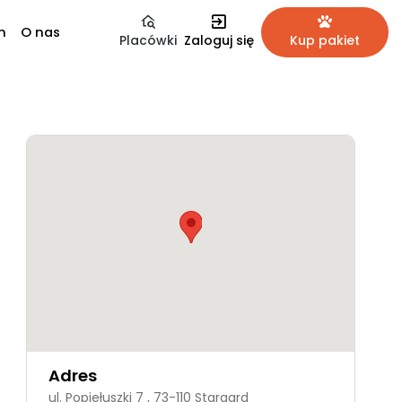
m
O nas
Placówki
Zaloguj się
Kup pakiet
Adres
ul. Popiełuszki 7 , 73-110 Stargard