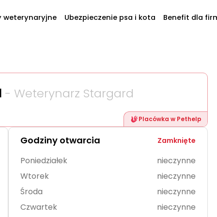
y weterynaryjne
Ubezpieczenie psa i kota
Benefit dla fir
l
- Weterynarz Stargard
Placówka w Pethelp
Godziny otwarcia
Zamknięte
Poniedziałek
nieczynne
Wtorek
nieczynne
Środa
nieczynne
Czwartek
nieczynne