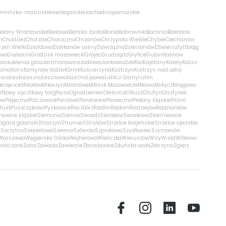
rmińsko-mazurskie
wielkopolskie
zachodniopomorskie
ielany Wrocławskie
Bielawa
Bielsko-biała
Błonie
Bobrowniki
Bochnia
Bolesław
m
Chodzież
Chorzów
Choszczno
Chrzanów
Chrzypsko Wielkie
Chybie
Ciechanów
zeń Wielki
Działdowo
Dziekanów Leśny
Dzierżążno
Dzierżoniów
Dźwierzuty
Elbląg
ewo
Grębocin
Grodzisk mazowiecki
Grójec
Grudziądz
Gryfice
Gubin
Halinów
wice
Jelenia góra
Jerzmanowice
Jodłowa
Jonkowo
Józefów
Kajetany
Kalety
Kalisz
orna
Konstantynów łódzki
Kórnik
Kościerzyna
Kostrzyn
Kostrzyn nad odrą
nica
Lesko
Leszno
Lesznowola
Leźno
Lipowa
Lubicz Górny
Lubin
erzęcice
Mikołów
Mikorzyn
Milanówek
Mińsk Mazowiecki
Mława
Motycz
Mrągowo
i
Nowy sącz
Nowy targ
Nysa
Ogrodzieniec
Oleśnica
Olkusz
Olsztyn
Olsztynek
ów
Pajęczno
Palczowice
Paniówki
Pawłowice
Piaseczno
Piekary śląskie
Pilzno
łtusk
Puszczykowo
Pyskowice
Racibórz
Radlin
Radom
Radziejów
Radzionków
nowice śląskie
Siemonia
Sienno
Sieradz
Sieraków
Sierakowo
Skierniewice
rogard gdański
Straszyn
Strumień
Stryków
Strzelce krajeńskie
Strzelce opolskie
n
Szczytno
Szepietowo
Szewna
Szówsko
Szprotawa
Szydłowiec
Szymanów
Warszawa
Węgierska Górka
Wejherowo
Wieliczka
Wieruszów
Wiry
Wisła
Witkowo
mość
żarki
Zator
Zawada
Zawiercie
Zbrosławice
Zduńska wola
Zelczyna
Zgierz