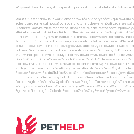
Województwa:
dolnośląskie
kujawsko-pomorskie
lubelskie
lubuskie
łódzkie
mał
Miasto:
Aleksandrów kujawski
Aleksandrów Łódzki
Andrychów
Augustów
Baran
Bolesławiec
Borne sulinowo
Brodnica
Brończyn
Brudzew
Brwinów
Brzeg
Brzesko
Br
Ciecierze
Cieszyn
Czacz
Czechowice-dziedzice
Czeladź
Częstochowa
Dąbrowa g
Ełk
Garbatka-Letnisko
Gdańsk
Gdynia
Glincz
Gliwice
Głogoczów
Głogów
Głosków
Harklowa
Horodniany
Iława
Iłowa
Iłża
Imielin
Inowrocław
Iwkowa
Jabłonna
Janiko
Kamienna góra
Karpicko
Katowice
Kędzierzyn-koźle
Kętrzyn
Kielce
Kietrz
Kletnia
K
Koszalin
Kowalewo pomorskie
Koziegłowy
Kozienice
Kozy
Kraków
Krapkowice
Kros
Lublewo Gdańskie
Lublin
Lubliniec
Lutynia
Łask
Łaziska Górne
łazy
Łódź
Łomiank
Murowana goślina
Myślenice
Myślibórz
Mysłowice
Myszków
Nakło Śląskie
Nędz
Opatów
Opoczno
Opole
Orzesze
Osielsko
Osowiec
Ostróda
Ostrów wielkopolski
Ostr
Piotrków trybunalski
Piotrowice
Plewiska
Płock
Płońsk
Pniewy
Podkowa leśna
Poli
Radzymin
Radzyń chełmiński
Raszyn
Rawicz
Reńska Wieś
Ruda Śląska
Rudna 
Skoczów
Skórzewo
Ślesin
Słubice
Słupsk
Smolnica
Sochaczew
Solec kujawski
So
Sucha beskidzka
Suchy Las/Złotniki
Sulejówek
Suwałki
Swarzędz
świdnica
Świe
Tarnobrzeg
Tarnów
Tarnów Opolski
Tarnowo Podgórne
Tarnowskie góry
Tomaszó
Władysławowo
Włocławek
Wodzisław śląski
Wojkowice
Wolbrom
Wołomin
Wroc
Zgorzelec
Zielona góra
Zielonka
Złocieniec
Złotów
Żory
Zwoleń
Żyrardów
Żywiec