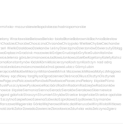
rmińsko-mazurskie
wielkopolskie
zachodniopomorskie
ielany Wrocławskie
Bielawa
Bielsko-biała
Błonie
Bobrowniki
Bochnia
Bolesław
m
Chodzież
Chorzów
Choszczno
Chrzanów
Chrzypsko Wielkie
Chybie
Ciechanów
zeń Wielki
Działdowo
Dziekanów Leśny
Dzierżążno
Dzierżoniów
Dźwierzuty
Elbląg
ewo
Grębocin
Grodzisk mazowiecki
Grójec
Grudziądz
Gryfice
Gubin
Halinów
wice
Jelenia góra
Jerzmanowice
Jodłowa
Jonkowo
Józefów
Kajetany
Kalety
Kalisz
orna
Konstantynów łódzki
Kórnik
Kościerzyna
Kostrzyn
Kostrzyn nad odrą
nica
Lesko
Leszno
Lesznowola
Leźno
Lipowa
Lubicz Górny
Lubin
erzęcice
Mikołów
Mikorzyn
Milanówek
Mińsk Mazowiecki
Mława
Motycz
Mrągowo
i
Nowy sącz
Nowy targ
Nysa
Ogrodzieniec
Oleśnica
Olkusz
Olsztyn
Olsztynek
ów
Pajęczno
Palczowice
Paniówki
Pawłowice
Piaseczno
Piekary śląskie
Pilzno
łtusk
Puszczykowo
Pyskowice
Racibórz
Radlin
Radom
Radziejów
Radzionków
nowice śląskie
Siemonia
Sienno
Sieradz
Sieraków
Sierakowo
Skierniewice
rogard gdański
Straszyn
Strumień
Stryków
Strzelce krajeńskie
Strzelce opolskie
n
Szczytno
Szepietowo
Szewna
Szówsko
Szprotawa
Szydłowiec
Szymanów
Warszawa
Węgierska Górka
Wejherowo
Wieliczka
Wieruszów
Wiry
Wisła
Witkowo
mość
żarki
Zator
Zawada
Zawiercie
Zbrosławice
Zduńska wola
Zelczyna
Zgierz