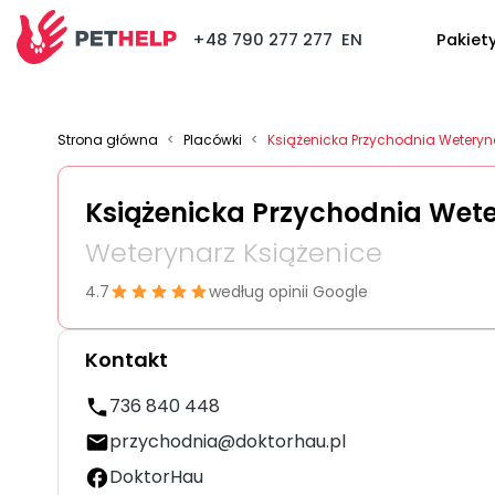
+48 790 277 277
EN
Pakiet
Strona główna
<
Placówki
<
Książenicka Przychodnia Weteryn
Książenicka Przychodnia Wet
Weterynarz Książenice
4.7
według opinii Google
Kontakt
736 840 448
przychodnia@doktorhau.pl
DoktorHau