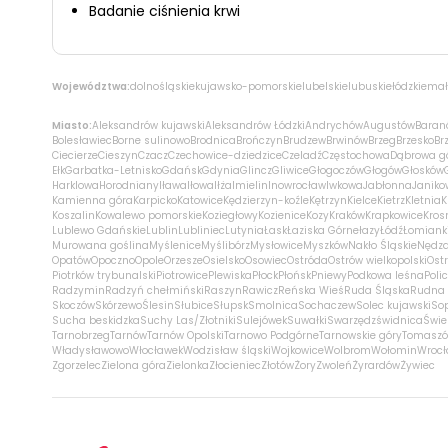
Badanie ciśnienia krwi
Województwa:
dolnośląskie
kujawsko-pomorskie
lubelskie
lubuskie
łódzkie
mał
Miasto:
Aleksandrów kujawski
Aleksandrów Łódzki
Andrychów
Augustów
Baran
Bolesławiec
Borne sulinowo
Brodnica
Brończyn
Brudzew
Brwinów
Brzeg
Brzesko
Br
Ciecierze
Cieszyn
Czacz
Czechowice-dziedzice
Czeladź
Częstochowa
Dąbrowa g
Ełk
Garbatka-Letnisko
Gdańsk
Gdynia
Glincz
Gliwice
Głogoczów
Głogów
Głosków
Harklowa
Horodniany
Iława
Iłowa
Iłża
Imielin
Inowrocław
Iwkowa
Jabłonna
Janiko
Kamienna góra
Karpicko
Katowice
Kędzierzyn-koźle
Kętrzyn
Kielce
Kietrz
Kletnia
K
Koszalin
Kowalewo pomorskie
Koziegłowy
Kozienice
Kozy
Kraków
Krapkowice
Kros
Lublewo Gdańskie
Lublin
Lubliniec
Lutynia
Łask
Łaziska Górne
łazy
Łódź
Łomiank
Murowana goślina
Myślenice
Myślibórz
Mysłowice
Myszków
Nakło Śląskie
Nędz
Opatów
Opoczno
Opole
Orzesze
Osielsko
Osowiec
Ostróda
Ostrów wielkopolski
Ostr
Piotrków trybunalski
Piotrowice
Plewiska
Płock
Płońsk
Pniewy
Podkowa leśna
Poli
Radzymin
Radzyń chełmiński
Raszyn
Rawicz
Reńska Wieś
Ruda Śląska
Rudna 
Skoczów
Skórzewo
Ślesin
Słubice
Słupsk
Smolnica
Sochaczew
Solec kujawski
So
Sucha beskidzka
Suchy Las/Złotniki
Sulejówek
Suwałki
Swarzędz
świdnica
Świe
Tarnobrzeg
Tarnów
Tarnów Opolski
Tarnowo Podgórne
Tarnowskie góry
Tomaszó
Władysławowo
Włocławek
Wodzisław śląski
Wojkowice
Wolbrom
Wołomin
Wroc
Zgorzelec
Zielona góra
Zielonka
Złocieniec
Złotów
Żory
Zwoleń
Żyrardów
Żywiec