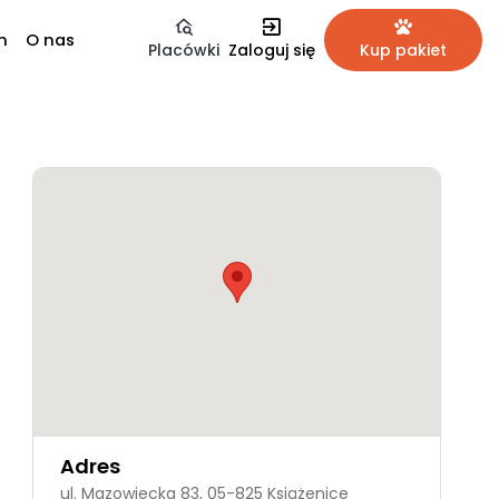
m
O nas
Placówki
Zaloguj się
Kup pakiet
Adres
ul. Mazowiecka 83, 05-825 Książenice