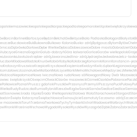
opolskie
mazowieckie
opolskie
podkarpackie
podlaskie
pomorskie
śląskie
świętokrzyskie
wa
ów
Barcin
Barlinek
Bartoszyce
Będzin
Bełchatów
Bełżyce
Biała Podlaska
Białogard
Białystok
B
zeszcze
Buczkowice
Buk
Bukowno
Bulkowo-Kolonia
Busko-zdrój
Bydgoszcz
Bytom
Bytów
Cheł
órnicza
Dąbrówka
Darłowo
Dębe Wielkie
Dębica
Dobieszowice
Dobre miasto
Dobrodzień
Dobr
Głubczyce
Gniezno
Gogolin
Golub-dobrzyń
Góra kalwaria
Gorlice
Gorzów wielkopolski
Graj
wo
Jasionka
Jasło
Jastrzębie-zdrój
Jaworzno
Jedlina-zdrój
Jędrzejów
Jedwabne
Jelcz-lasko
luczbork
Kłodawa
Kłodzko
Knurów
Kobiór
Kobyłka
Kołobrzeg
Komorniki
Konin
Konstancin-jezi
no
Krotoszyn
Kruszwica
Krzepice
Krzyszkowo
Książenice
Kwidzyn
Kwilcz
Lębork
Legionowo
Leg
i
Łomża
łowicz
Łozina
łuków
Malbork
Malczyce
Marki
Mełno
Michałowice
Międzyrzecz
Mielec
Mi
a
Nidzica
Niepołomice
Nowa Iwiczna
Nowa ruda
Nowa sól
Nowogard
Nowy Dwór Mazowieck
owiec świętokrzyski
Oświęcim
Otwock
Ożarów mazowiecki
Ozimek
Ozorków
Pabianice
Paczk
ce
Polkowice
Poznań
Pruszcz gdański
Pruszków
Przasnysz
Przemyśl
Pszczyna
Puck
Puławy
Pu
Wielka
Rudy
Rudziczka
Rumia
Rybnik
Rzeszów
Rzgów
Sanok
Sarnów
Siedlce
Siedlice
Siemia
pot
Sosnowiec
środa śląska
Środa Wielkopolska
Stalowa Wola
Starachowice
Stargard
Sta
bodzin
Święta Katarzyna
Świętochłowice
Świnoujście
Szamotuły
Szczawno-zdrój
Szczeci
w mazowiecki
Toruń
Trzebinia
Tworkowa
Tychy
Tymbark
Ustroń
Wadowice
Wałbrzych
Wałcz
ław
Wronki
Września
Wschowa
Wygoda
Wysoka
Wyszków
Wyszogród
Ząbki
Żabno
Zabrze
Za