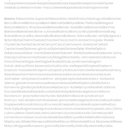
małopolskie
mazowieckie
opolskie
podkarpackie
podlaskie
pomorskie
śląskie
świętokrzyskie
warmińsko-mazurskie
wielkopolskie
zachodniopomorskie
Miasto:
Aleksandrów kujawski
Aleksandrów Łódzki
Andrychów
Augustów
Baranów
Barcin
Barlinek
Bartoszyce
Będzin
Bełchatów
Bełżyce
Biała Podlaska
Białogard
Białystok
Bielany Wrocławskie
Bielawa
Bielsko-biała
Błonie
Bobrowniki
Bochnia
Bolesław
Bolesławiec
Borne sulinowo
Brodnica
Brończyn
Brudzew
Brwinów
Brzeg
Brzesko
Brzeszcze
Buczkowice
Buk
Bukowno
Bulkowo-Kolonia
Busko-zdrój
Bydgoszcz
Bytom
Bytów
Chełm
Chodzież
Chorzów
Choszczno
Chrzanów
Chrzypsko Wielkie
Chybie
Ciechanów
Ciecierze
Cieszyn
Czacz
Czechowice-dziedzice
Czeladź
Częstochowa
Dąbrowa górnicza
Dąbrówka
Darłowo
Dębe Wielkie
Dębica
Dobieszowice
Dobre miasto
Dobrodzień
Dobrzeń Wielki
Działdowo
Dziekanów Leśny
Dzierżążno
Dzierżoniów
Dźwierzuty
Elbląg
Ełk
Garbatka-Letnisko
Gdańsk
Gdynia
Glincz
Gliwice
Głogoczów
Głogów
Głosków
Głubczyce
Gniezno
Gogolin
Golub-dobrzyń
Góra kalwaria
Gorlice
Gorzów wielkopolski
Grajewo
Grębocin
Grodzisk mazowiecki
Grójec
Grudziądz
Gryfice
Gubin
Halinów
Harklowa
Horodniany
Iława
Iłowa
Iłża
Imielin
Inowrocław
Iwkowa
Jabłonna
Janikowo
Jasionka
Jasło
Jastrzębie-zdrój
Jaworzno
Jedlina-zdrój
Jędrzejów
Jedwabne
Jelcz-laskowice
Jelenia góra
Jerzmanowice
Jodłowa
Jonkowo
Józefów
Kajetany
Kalety
Kalisz
Kamienna góra
Karpicko
Katowice
Kędzierzyn-koźle
Kętrzyn
Kielce
Kietrz
Kletnia
Kluczbork
Kłodawa
Kłodzko
Knurów
Kobiór
Kobyłka
Kołobrzeg
Komorniki
Konin
Konstancin-jeziorna
Konstantynów łódzki
Kórnik
Kościerzyna
Kostrzyn
Kostrzyn nad odrą
Koszalin
Kowalewo pomorskie
Koziegłowy
Kozienice
Kozy
Kraków
Krapkowice
Krosno
Krotoszyn
Kruszwica
Krzepice
Krzyszkowo
Książenice
Kwidzyn
Kwilcz
Lębork
Legionowo
Legnica
Lesko
Leszno
Lesznowola
Leźno
Lipowa
Lubicz Górny
Lubin
Lublewo Gdańskie
Lublin
Lubliniec
Lutynia
Łask
Łaziska Górne
łazy
Łódź
Łomianki
Łomża
łowicz
Łozina
łuków
Malbork
Malczyce
Marki
Mełno
Michałowice
Międzyrzecz
Mielec
Mierzęcice
Mikołów
Mikorzyn
Milanówek
Mińsk Mazowiecki
Mława
Motycz
Mrągowo
Murowana goślina
Myślenice
Myślibórz
Mysłowice
Myszków