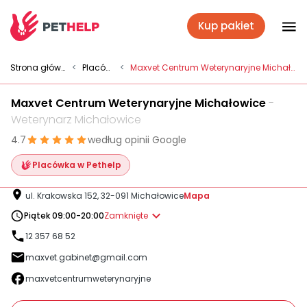
Kup pakiet
Placówki
Strona główna
<
Placówki
<
Maxvet Centrum Weterynaryjne Michałowice
Maxvet Centrum Weterynaryjne Michałowice
-
Zaloguj się
Weterynarz Michałowice
4.7
według opinii Google
Pakiety weterynaryjne
Placówka w Pethelp
ul. Krakowska 152, 32-091 Michałowice
Mapa
Ubezpieczenie psa i kota
Piątek 09:00-20:00
Zamknięte
12 357 68 52
maxvet.gabinet@gmail.com
Benefit dla firm
maxvetcentrumweterynaryjne