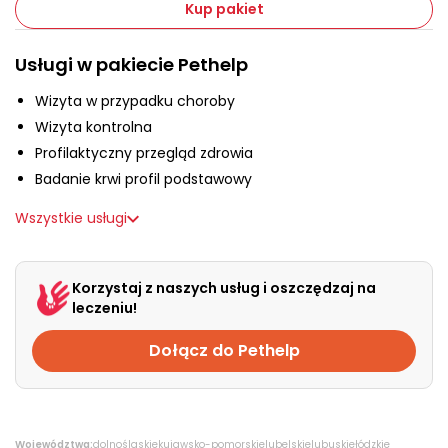
O nas
Kup pakiet
Usługi w pakiecie Pethelp
+48 790 277 277
Wizyta w przypadku choroby
Wizyta kontrolna
EN
Profilaktyczny przegląd zdrowia
Badanie krwi profil podstawowy
Wszystkie usługi
Korzystaj z naszych usług i oszczędzaj na
leczeniu!
Dołącz do Pethelp
Województwa:
dolnośląskie
kujawsko-pomorskie
lubelskie
lubuskie
łódzkie