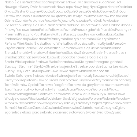
Nakło Śląskie
Nędza
Nidzica
Niepołomice
Nowa Iwiczna
Nowa ruda
Nowa sól
Nowogard
Nowy Dwór Mazowiecki
Nowy sącz
Nowy targ
Nysa
Ogrodzieniec
Oleśnica
Olkusz
Olsztyn
Olsztynek
Opatów
Opoczno
Opole
Orzesze
Osielsko
Osowiec
Ostróda
Ostrów wielkopolski
Ostrowiec świętokrzyski
Oświęcim
Otwock
Ożarów mazowiecki
Ozimek
Ozorków
Pabianice
Paczków
Pajęczno
Palczowice
Paniówki
Pawłowice
Piaseczno
Piekary śląskie
Pilzno
Piotrków trybunalski
Piotrowice
Plewiska
Płock
Płońsk
Pniewy
Podkowa leśna
Police
Polkowice
Poznań
Pruszcz gdański
Pruszków
Przasnysz
Przemyśl
Pszczyna
Puck
Puławy
Pułtusk
Puszczykowo
Pyskowice
Racibórz
Radlin
Radom
Radziejów
Radzionków
Radzymin
Radzyń chełmiński
Raszyn
Rawicz
Reńska Wieś
Ruda Śląska
Rudna Wielka
Rudy
Rudziczka
Rumia
Rybnik
Rzeszów
Rzgów
Sanok
Sarnów
Siedlce
Siedlice
Siemianowice śląskie
Siemonia
Sienno
Sieradz
Sieraków
Sierakowo
Skierniewice
Skoczów
Skórzewo
Ślesin
Słubice
Słupsk
Smolnica
Sochaczew
Solec kujawski
Sopot
Sosnowiec
środa śląska
Środa Wielkopolska
Stalowa Wola
Starachowice
Stargard
Starogard gdański
Straszyn
Strumień
Stryków
Strzelce krajeńskie
Strzelce opolskie
Sucha beskidzka
Suchy Las/Złotniki
Sulejówek
Suwałki
Swarzędz
świdnica
Świebodzin
Święta Katarzyna
Świętochłowice
Świnoujście
Szamotuły
Szczawno-zdrój
Szczecin
Szczytno
Szepietowo
Szewna
Szówsko
Szprotawa
Szydłowiec
Szymanów
Tarnobrzeg
Tarnów
Tarnów Opolski
Tarnowo Podgórne
Tarnowskie góry
Tomaszów mazowiecki
Toruń
Trzebinia
Tworkowa
Tychy
Tymbark
Ustroń
Wadowice
Wałbrzych
Wałcz
Warszawa
Węgierska Górka
Wejherowo
Wieliczka
Wieruszów
Wiry
Wisła
Witkowo
Władysławowo
Włocławek
Wodzisław śląski
Wojkowice
Wolbrom
Wołomin
Wrocław
Wronki
Września
Wschowa
Wygoda
Wysoka
Wyszków
Wyszogród
Ząbki
Żabno
Zabrze
Zamość
żarki
Zator
Zawada
Zawiercie
Zbrosławice
Zduńska wola
Zelczyna
Zgierz
Zgorzelec
Zielona góra
Zielonka
Złocieniec
Złotów
Żory
Zwoleń
Żyrardów
Żywiec