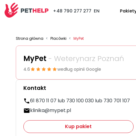
+48 790 277 277
EN
Pakiet
Strona główna
<
Placówki
<
MyPet
MyPet
- Weterynarz Poznań
4.6
według opinii Google
Kontakt
61 870 11 07 lub 730 100 030 lub 730 701 107
klinika@mypet.pl
Kup pakiet