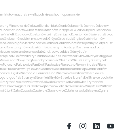
rmińsko-mazurskie
wielkopolskie
zachodniopomorskie
ielany Wrocławskie
Bielawa
Bielsko-biała
Błonie
Bobrowniki
Bochnia
Bolesław
m
Chodzież
Chorzów
Choszczno
Chrzanów
Chrzypsko Wielkie
Chybie
Ciechanów
zeń Wielki
Działdowo
Dziekanów Leśny
Dzierżążno
Dzierżoniów
Dźwierzuty
Elbląg
ewo
Grębocin
Grodzisk mazowiecki
Grójec
Grudziądz
Gryfice
Gubin
Halinów
wice
Jelenia góra
Jerzmanowice
Jodłowa
Jonkowo
Józefów
Kajetany
Kalety
Kalisz
orna
Konstantynów łódzki
Kórnik
Kościerzyna
Kostrzyn
Kostrzyn nad odrą
nica
Lesko
Leszno
Lesznowola
Leźno
Lipowa
Lubicz Górny
Lubin
erzęcice
Mikołów
Mikorzyn
Milanówek
Mińsk Mazowiecki
Mława
Motycz
Mrągowo
i
Nowy sącz
Nowy targ
Nysa
Ogrodzieniec
Oleśnica
Olkusz
Olsztyn
Olsztynek
ów
Pajęczno
Palczowice
Paniówki
Pawłowice
Piaseczno
Piekary śląskie
Pilzno
łtusk
Puszczykowo
Pyskowice
Racibórz
Radlin
Radom
Radziejów
Radzionków
nowice śląskie
Siemonia
Sienno
Sieradz
Sieraków
Sierakowo
Skierniewice
rogard gdański
Straszyn
Strumień
Stryków
Strzelce krajeńskie
Strzelce opolskie
n
Szczytno
Szepietowo
Szewna
Szówsko
Szprotawa
Szydłowiec
Szymanów
Warszawa
Węgierska Górka
Wejherowo
Wieliczka
Wieruszów
Wiry
Wisła
Witkowo
mość
żarki
Zator
Zawada
Zawiercie
Zbrosławice
Zduńska wola
Zelczyna
Zgierz