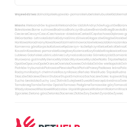
Województwa:
dolnośląskie
kujawsko-pomorskie
lubelskie
lubuskie
łódzkie
mał
Miasto:
Aleksandrów kujawski
Aleksandrów Łódzki
Andrychów
Augustów
Baran
Bolesławiec
Borne sulinowo
Brodnica
Brończyn
Brudzew
Brwinów
Brzeg
Brzesko
Br
Ciecierze
Cieszyn
Czacz
Czechowice-dziedzice
Czeladź
Częstochowa
Dąbrowa g
Ełk
Garbatka-Letnisko
Gdańsk
Gdynia
Glincz
Gliwice
Głogoczów
Głogów
Głosków
Harklowa
Horodniany
Iława
Iłowa
Iłża
Imielin
Inowrocław
Iwkowa
Jabłonna
Janiko
Kamienna góra
Karpicko
Katowice
Kędzierzyn-koźle
Kętrzyn
Kielce
Kietrz
Kletnia
K
Koszalin
Kowalewo pomorskie
Koziegłowy
Kozienice
Kozy
Kraków
Krapkowice
Kros
Lublewo Gdańskie
Lublin
Lubliniec
Lutynia
Łask
Łaziska Górne
łazy
Łódź
Łomiank
Murowana goślina
Myślenice
Myślibórz
Mysłowice
Myszków
Nakło Śląskie
Nędz
Opatów
Opoczno
Opole
Orzesze
Osielsko
Osowiec
Ostróda
Ostrów wielkopolski
Ostr
Piotrków trybunalski
Piotrowice
Plewiska
Płock
Płońsk
Pniewy
Podkowa leśna
Poli
Radzymin
Radzyń chełmiński
Raszyn
Rawicz
Reńska Wieś
Ruda Śląska
Rudna 
Skoczów
Skórzewo
Ślesin
Słubice
Słupsk
Smolnica
Sochaczew
Solec kujawski
So
Sucha beskidzka
Suchy Las/Złotniki
Sulejówek
Suwałki
Swarzędz
świdnica
Świe
Tarnobrzeg
Tarnów
Tarnów Opolski
Tarnowo Podgórne
Tarnowskie góry
Tomaszó
Władysławowo
Włocławek
Wodzisław śląski
Wojkowice
Wolbrom
Wołomin
Wroc
Zgorzelec
Zielona góra
Zielonka
Złocieniec
Złotów
Żory
Zwoleń
Żyrardów
Żywiec