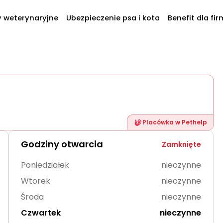
y weterynaryjne
Ubezpieczenie psa i kota
Benefit dla fir
Placówka w Pethelp
Godziny otwarcia
Zamknięte
Poniedziałek
nieczynne
Wtorek
nieczynne
Środa
nieczynne
Czwartek
nieczynne