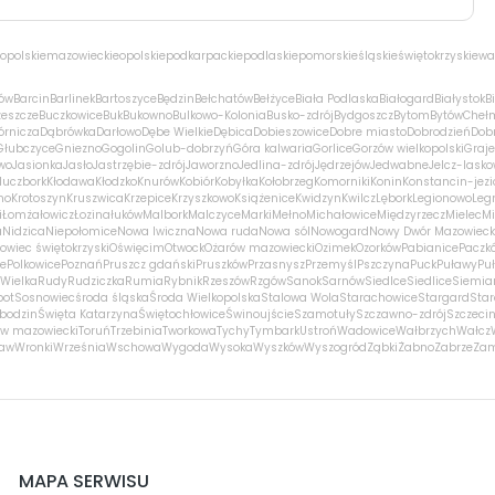
opolskie
mazowieckie
opolskie
podkarpackie
podlaskie
pomorskie
śląskie
świętokrzyskie
wa
ów
Barcin
Barlinek
Bartoszyce
Będzin
Bełchatów
Bełżyce
Biała Podlaska
Białogard
Białystok
B
zeszcze
Buczkowice
Buk
Bukowno
Bulkowo-Kolonia
Busko-zdrój
Bydgoszcz
Bytom
Bytów
Cheł
órnicza
Dąbrówka
Darłowo
Dębe Wielkie
Dębica
Dobieszowice
Dobre miasto
Dobrodzień
Dobr
Głubczyce
Gniezno
Gogolin
Golub-dobrzyń
Góra kalwaria
Gorlice
Gorzów wielkopolski
Graj
wo
Jasionka
Jasło
Jastrzębie-zdrój
Jaworzno
Jedlina-zdrój
Jędrzejów
Jedwabne
Jelcz-lasko
luczbork
Kłodawa
Kłodzko
Knurów
Kobiór
Kobyłka
Kołobrzeg
Komorniki
Konin
Konstancin-jezi
no
Krotoszyn
Kruszwica
Krzepice
Krzyszkowo
Książenice
Kwidzyn
Kwilcz
Lębork
Legionowo
Leg
i
Łomża
łowicz
Łozina
łuków
Malbork
Malczyce
Marki
Mełno
Michałowice
Międzyrzecz
Mielec
Mi
a
Nidzica
Niepołomice
Nowa Iwiczna
Nowa ruda
Nowa sól
Nowogard
Nowy Dwór Mazowieck
owiec świętokrzyski
Oświęcim
Otwock
Ożarów mazowiecki
Ozimek
Ozorków
Pabianice
Paczk
ce
Polkowice
Poznań
Pruszcz gdański
Pruszków
Przasnysz
Przemyśl
Pszczyna
Puck
Puławy
Pu
Wielka
Rudy
Rudziczka
Rumia
Rybnik
Rzeszów
Rzgów
Sanok
Sarnów
Siedlce
Siedlice
Siemia
pot
Sosnowiec
środa śląska
Środa Wielkopolska
Stalowa Wola
Starachowice
Stargard
Sta
bodzin
Święta Katarzyna
Świętochłowice
Świnoujście
Szamotuły
Szczawno-zdrój
Szczeci
w mazowiecki
Toruń
Trzebinia
Tworkowa
Tychy
Tymbark
Ustroń
Wadowice
Wałbrzych
Wałcz
ław
Wronki
Września
Wschowa
Wygoda
Wysoka
Wyszków
Wyszogród
Ząbki
Żabno
Zabrze
Za
MAPA SERWISU