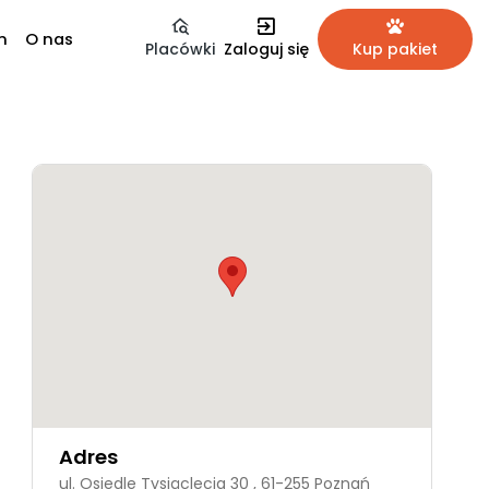
m
O nas
Placówki
Zaloguj się
Kup pakiet
Adres
ul. Osiedle Tysiąclecia 30 , 61-255 Poznań