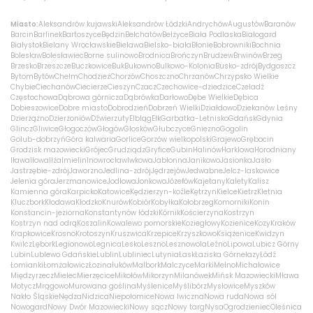
Miasto:
Aleksandrów kujawski
Aleksandrów Łódzki
Andrychów
Augustów
Baranów
Barcin
Barlinek
Bartoszyce
Będzin
Bełchatów
Bełżyce
Biała Podlaska
Białogard
Białystok
Bielany Wrocławskie
Bielawa
Bielsko-biała
Błonie
Bobrowniki
Bochnia
Bolesław
Bolesławiec
Borne sulinowo
Brodnica
Brończyn
Brudzew
Brwinów
Brzeg
Brzesko
Brzeszcze
Buczkowice
Buk
Bukowno
Bulkowo-Kolonia
Busko-zdrój
Bydgoszcz
Bytom
Bytów
Chełm
Chodzież
Chorzów
Choszczno
Chrzanów
Chrzypsko Wielkie
Chybie
Ciechanów
Ciecierze
Cieszyn
Czacz
Czechowice-dziedzice
Czeladź
Częstochowa
Dąbrowa górnicza
Dąbrówka
Darłowo
Dębe Wielkie
Dębica
Dobieszowice
Dobre miasto
Dobrodzień
Dobrzeń Wielki
Działdowo
Dziekanów Leśny
Dzierżążno
Dzierżoniów
Dźwierzuty
Elbląg
Ełk
Garbatka-Letnisko
Gdańsk
Gdynia
Glincz
Gliwice
Głogoczów
Głogów
Głosków
Głubczyce
Gniezno
Gogolin
Golub-dobrzyń
Góra kalwaria
Gorlice
Gorzów wielkopolski
Grajewo
Grębocin
Grodzisk mazowiecki
Grójec
Grudziądz
Gryfice
Gubin
Halinów
Harklowa
Horodniany
Iława
Iłowa
Iłża
Imielin
Inowrocław
Iwkowa
Jabłonna
Janikowo
Jasionka
Jasło
Jastrzębie-zdrój
Jaworzno
Jedlina-zdrój
Jędrzejów
Jedwabne
Jelcz-laskowice
Jelenia góra
Jerzmanowice
Jodłowa
Jonkowo
Józefów
Kajetany
Kalety
Kalisz
Kamienna góra
Karpicko
Katowice
Kędzierzyn-koźle
Kętrzyn
Kielce
Kietrz
Kletnia
Kluczbork
Kłodawa
Kłodzko
Knurów
Kobiór
Kobyłka
Kołobrzeg
Komorniki
Konin
Konstancin-jeziorna
Konstantynów łódzki
Kórnik
Kościerzyna
Kostrzyn
Kostrzyn nad odrą
Koszalin
Kowalewo pomorskie
Koziegłowy
Kozienice
Kozy
Kraków
Krapkowice
Krosno
Krotoszyn
Kruszwica
Krzepice
Krzyszkowo
Książenice
Kwidzyn
Kwilcz
Lębork
Legionowo
Legnica
Lesko
Leszno
Lesznowola
Leźno
Lipowa
Lubicz Górny
Lubin
Lublewo Gdańskie
Lublin
Lubliniec
Lutynia
Łask
Łaziska Górne
łazy
Łódź
Łomianki
Łomża
łowicz
Łozina
łuków
Malbork
Malczyce
Marki
Mełno
Michałowice
Międzyrzecz
Mielec
Mierzęcice
Mikołów
Mikorzyn
Milanówek
Mińsk Mazowiecki
Mława
Motycz
Mrągowo
Murowana goślina
Myślenice
Myślibórz
Mysłowice
Myszków
Nakło Śląskie
Nędza
Nidzica
Niepołomice
Nowa Iwiczna
Nowa ruda
Nowa sól
Nowogard
Nowy Dwór Mazowiecki
Nowy sącz
Nowy targ
Nysa
Ogrodzieniec
Oleśnica