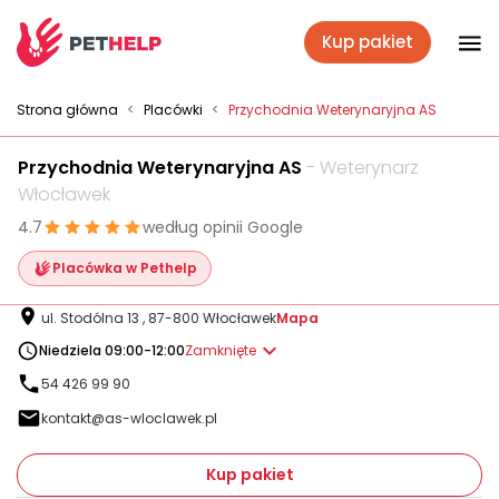
Kup pakiet
Placówki
Strona główna
<
Placówki
<
Przychodnia Weterynaryjna AS
Przychodnia Weterynaryjna AS
- Weterynarz
Zaloguj się
Włocławek
4.7
według opinii Google
Pakiety weterynaryjne
Placówka w Pethelp
ul. Stodólna 13 , 87-800 Włocławek
Mapa
Ubezpieczenie psa i kota
Niedziela 09:00-12:00
Zamknięte
54 426 99 90
kontakt@as-wloclawek.pl
Benefit dla firm
Kup pakiet