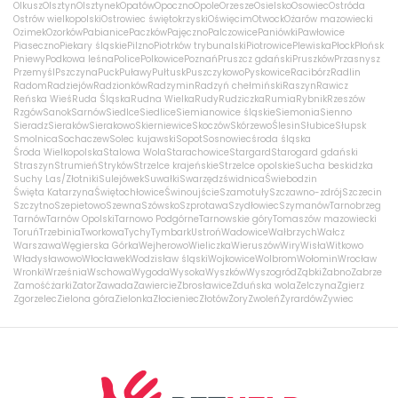
Olkusz
Olsztyn
Olsztynek
Opatów
Opoczno
Opole
Orzesze
Osielsko
Osowiec
Ostróda
Ostrów wielkopolski
Ostrowiec świętokrzyski
Oświęcim
Otwock
Ożarów mazowiecki
Ozimek
Ozorków
Pabianice
Paczków
Pajęczno
Palczowice
Paniówki
Pawłowice
Piaseczno
Piekary śląskie
Pilzno
Piotrków trybunalski
Piotrowice
Plewiska
Płock
Płońsk
Pniewy
Podkowa leśna
Police
Polkowice
Poznań
Pruszcz gdański
Pruszków
Przasnysz
Przemyśl
Pszczyna
Puck
Puławy
Pułtusk
Puszczykowo
Pyskowice
Racibórz
Radlin
Radom
Radziejów
Radzionków
Radzymin
Radzyń chełmiński
Raszyn
Rawicz
Reńska Wieś
Ruda Śląska
Rudna Wielka
Rudy
Rudziczka
Rumia
Rybnik
Rzeszów
Rzgów
Sanok
Sarnów
Siedlce
Siedlice
Siemianowice śląskie
Siemonia
Sienno
Sieradz
Sieraków
Sierakowo
Skierniewice
Skoczów
Skórzewo
Ślesin
Słubice
Słupsk
Smolnica
Sochaczew
Solec kujawski
Sopot
Sosnowiec
środa śląska
Środa Wielkopolska
Stalowa Wola
Starachowice
Stargard
Starogard gdański
Straszyn
Strumień
Stryków
Strzelce krajeńskie
Strzelce opolskie
Sucha beskidzka
Suchy Las/Złotniki
Sulejówek
Suwałki
Swarzędz
świdnica
Świebodzin
Święta Katarzyna
Świętochłowice
Świnoujście
Szamotuły
Szczawno-zdrój
Szczecin
Szczytno
Szepietowo
Szewna
Szówsko
Szprotawa
Szydłowiec
Szymanów
Tarnobrzeg
Tarnów
Tarnów Opolski
Tarnowo Podgórne
Tarnowskie góry
Tomaszów mazowiecki
Toruń
Trzebinia
Tworkowa
Tychy
Tymbark
Ustroń
Wadowice
Wałbrzych
Wałcz
Warszawa
Węgierska Górka
Wejherowo
Wieliczka
Wieruszów
Wiry
Wisła
Witkowo
Władysławowo
Włocławek
Wodzisław śląski
Wojkowice
Wolbrom
Wołomin
Wrocław
Wronki
Września
Wschowa
Wygoda
Wysoka
Wyszków
Wyszogród
Ząbki
Żabno
Zabrze
Zamość
żarki
Zator
Zawada
Zawiercie
Zbrosławice
Zduńska wola
Zelczyna
Zgierz
Zgorzelec
Zielona góra
Zielonka
Złocieniec
Złotów
Żory
Zwoleń
Żyrardów
Żywiec