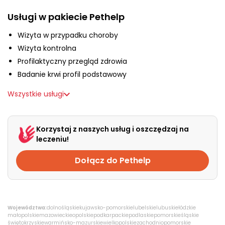
O nas
Usługi w pakiecie Pethelp
Wizyta w przypadku choroby
+48 790 277 277
Wizyta kontrolna
Profilaktyczny przegląd zdrowia
Badanie krwi profil podstawowy
EN
Wszystkie usługi
Korzystaj z naszych usług i oszczędzaj na
leczeniu!
Dołącz do Pethelp
Województwa:
dolnośląskie
kujawsko-pomorskie
lubelskie
lubuskie
łódzkie
małopolskie
mazowieckie
opolskie
podkarpackie
podlaskie
pomorskie
śląskie
świętokrzyskie
warmińsko-mazurskie
wielkopolskie
zachodniopomorskie