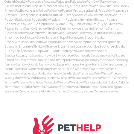
Ozimek
Ozorków
Pabianice
Paczków
Pajęczno
Palczowice
Paniówki
Pawłowice
Piaseczno
Piekary śląskie
Pilzno
Piotrków trybunalski
Piotrowice
Plewiska
Płock
Płońsk
Pniewy
Podkowa leśna
Police
Polkowice
Poznań
Pruszcz gdański
Pruszków
Przasnysz
Przemyśl
Pszczyna
Puck
Puławy
Pułtusk
Puszczykowo
Pyskowice
Racibórz
Radlin
Radom
Radziejów
Radzionków
Radzymin
Radzyń chełmiński
Raszyn
Rawicz
Reńska Wieś
Ruda Śląska
Rudna Wielka
Rudy
Rudziczka
Rumia
Rybnik
Rzeszów
Rzgów
Sanok
Sarnów
Siedlce
Siedlice
Siemianowice śląskie
Siemonia
Sienno
Sieradz
Sieraków
Sierakowo
Skierniewice
Skoczów
Skórzewo
Ślesin
Słubice
Słupsk
Smolnica
Sochaczew
Solec kujawski
Sopot
Sosnowiec
środa śląska
Środa Wielkopolska
Stalowa Wola
Starachowice
Stargard
Starogard gdański
Straszyn
Strumień
Stryków
Strzelce krajeńskie
Strzelce opolskie
Sucha beskidzka
Suchy Las/Złotniki
Sulejówek
Suwałki
Swarzędz
świdnica
Świebodzin
Święta Katarzyna
Świętochłowice
Świnoujście
Szamotuły
Szczawno-zdrój
Szczecin
Szczytno
Szepietowo
Szewna
Szówsko
Szprotawa
Szydłowiec
Szymanów
Tarnobrzeg
Tarnów
Tarnów Opolski
Tarnowo Podgórne
Tarnowskie góry
Tomaszów mazowiecki
Toruń
Trzebinia
Tworkowa
Tychy
Tymbark
Ustroń
Wadowice
Wałbrzych
Wałcz
Warszawa
Węgierska Górka
Wejherowo
Wieliczka
Wieruszów
Wiry
Wisła
Witkowo
Władysławowo
Włocławek
Wodzisław śląski
Wojkowice
Wolbrom
Wołomin
Wrocław
Wronki
Września
Wschowa
Wygoda
Wysoka
Wyszków
Wyszogród
Ząbki
Żabno
Zabrze
Zamość
żarki
Zator
Zawada
Zawiercie
Zbrosławice
Zduńska wola
Zelczyna
Zgierz
Zgorzelec
Zielona góra
Zielonka
Złocieniec
Złotów
Żory
Zwoleń
Żyrardów
Żywiec