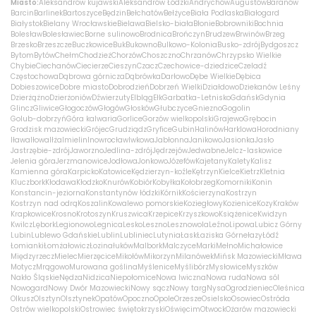
Miasto:
Aleksandrów kujawski
Aleksandrów Łódzki
Andrychów
Augustów
Baranów
Barcin
Barlinek
Bartoszyce
Będzin
Bełchatów
Bełżyce
Biała Podlaska
Białogard
Białystok
Bielany Wrocławskie
Bielawa
Bielsko-biała
Błonie
Bobrowniki
Bochnia
Bolesław
Bolesławiec
Borne sulinowo
Brodnica
Brończyn
Brudzew
Brwinów
Brzeg
Brzesko
Brzeszcze
Buczkowice
Buk
Bukowno
Bulkowo-Kolonia
Busko-zdrój
Bydgoszcz
Bytom
Bytów
Chełm
Chodzież
Chorzów
Choszczno
Chrzanów
Chrzypsko Wielkie
Chybie
Ciechanów
Ciecierze
Cieszyn
Czacz
Czechowice-dziedzice
Czeladź
Częstochowa
Dąbrowa górnicza
Dąbrówka
Darłowo
Dębe Wielkie
Dębica
Dobieszowice
Dobre miasto
Dobrodzień
Dobrzeń Wielki
Działdowo
Dziekanów Leśny
Dzierżążno
Dzierżoniów
Dźwierzuty
Elbląg
Ełk
Garbatka-Letnisko
Gdańsk
Gdynia
Glincz
Gliwice
Głogoczów
Głogów
Głosków
Głubczyce
Gniezno
Gogolin
Golub-dobrzyń
Góra kalwaria
Gorlice
Gorzów wielkopolski
Grajewo
Grębocin
Grodzisk mazowiecki
Grójec
Grudziądz
Gryfice
Gubin
Halinów
Harklowa
Horodniany
Iława
Iłowa
Iłża
Imielin
Inowrocław
Iwkowa
Jabłonna
Janikowo
Jasionka
Jasło
Jastrzębie-zdrój
Jaworzno
Jedlina-zdrój
Jędrzejów
Jedwabne
Jelcz-laskowice
Jelenia góra
Jerzmanowice
Jodłowa
Jonkowo
Józefów
Kajetany
Kalety
Kalisz
Kamienna góra
Karpicko
Katowice
Kędzierzyn-koźle
Kętrzyn
Kielce
Kietrz
Kletnia
Kluczbork
Kłodawa
Kłodzko
Knurów
Kobiór
Kobyłka
Kołobrzeg
Komorniki
Konin
Konstancin-jeziorna
Konstantynów łódzki
Kórnik
Kościerzyna
Kostrzyn
Kostrzyn nad odrą
Koszalin
Kowalewo pomorskie
Koziegłowy
Kozienice
Kozy
Kraków
Krapkowice
Krosno
Krotoszyn
Kruszwica
Krzepice
Krzyszkowo
Książenice
Kwidzyn
Kwilcz
Lębork
Legionowo
Legnica
Lesko
Leszno
Lesznowola
Leźno
Lipowa
Lubicz Górny
Lubin
Lublewo Gdańskie
Lublin
Lubliniec
Lutynia
Łask
Łaziska Górne
łazy
Łódź
Łomianki
Łomża
łowicz
Łozina
łuków
Malbork
Malczyce
Marki
Mełno
Michałowice
Międzyrzecz
Mielec
Mierzęcice
Mikołów
Mikorzyn
Milanówek
Mińsk Mazowiecki
Mława
Motycz
Mrągowo
Murowana goślina
Myślenice
Myślibórz
Mysłowice
Myszków
Nakło Śląskie
Nędza
Nidzica
Niepołomice
Nowa Iwiczna
Nowa ruda
Nowa sól
Nowogard
Nowy Dwór Mazowiecki
Nowy sącz
Nowy targ
Nysa
Ogrodzieniec
Oleśnica
Olkusz
Olsztyn
Olsztynek
Opatów
Opoczno
Opole
Orzesze
Osielsko
Osowiec
Ostróda
Ostrów wielkopolski
Ostrowiec świętokrzyski
Oświęcim
Otwock
Ożarów mazowiecki