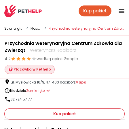
Kup pakiet
Placówki
Strona główna
<
Placówki
<
Przychodnia weterynaryjna Centrum Zdrowia dla Zwierząt
Przychodnia weterynaryjna Centrum Zdrowia dla
Zaloguj się
Zwierząt
- Weterynarz Racibórz
4.2
według opinii Google
Pakiety weterynaryjne
Placówka w Pethelp
ul. Mysłowicka 16/9, 47-400 Racibórz
Mapa
Ubezpieczenie psa i kota
Niedziela
Zamknięte
32 724 57 77
Benefit dla firm
Kup pakiet