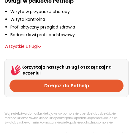
Usługi w pakiecie Pethelp
O nas
Wizyta w przypadku choroby
Wizyta kontrolna
+48 790 277 277
Profilaktyczny przegląd zdrowia
Badanie krwi profil podstawowy
EN
Wszystkie usługi
Korzystaj z naszych usług i oszczędzaj na
leczeniu!
Dołącz do Pethelp
Województwa:
dolnośląskie
kujawsko-pomorskie
lubelskie
lubuskie
łódzkie
małopolskie
mazowieckie
opolskie
podkarpackie
podlaskie
pomorskie
śląskie
świętokrzyskie
warmińsko-mazurskie
wielkopolskie
zachodniopomorskie