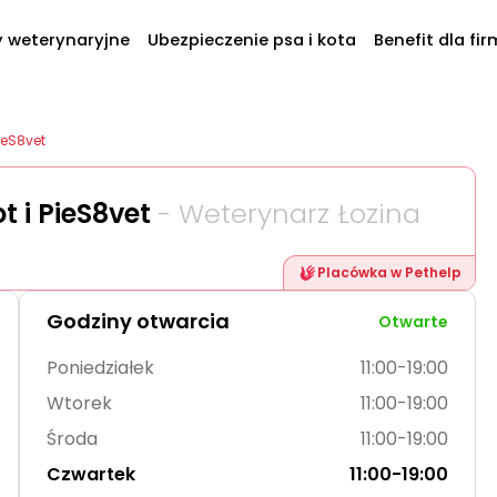
y weterynaryjne
Ubezpieczenie psa i kota
Benefit dla fir
ieS8vet
t i PieS8vet
- Weterynarz Łozina
Placówka w Pethelp
Godziny otwarcia
Otwarte
Poniedziałek
11:00-19:00
Wtorek
11:00-19:00
Środa
11:00-19:00
Czwartek
11:00-19:00