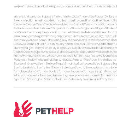
Województwa:
dolnośląskie
kujawsko-pomorskie
lubelskie
lubuskie
łódzkie
mał
Miasto:
Aleksandrów kujawski
Aleksandrów Łódzki
Andrychów
Augustów
Baran
Bolesławiec
Borne sulinowo
Brodnica
Brończyn
Brudzew
Brwinów
Brzeg
Brzesko
Br
Ciecierze
Cieszyn
Czacz
Czechowice-dziedzice
Czeladź
Częstochowa
Dąbrowa g
Ełk
Garbatka-Letnisko
Gdańsk
Gdynia
Glincz
Gliwice
Głogoczów
Głogów
Głosków
Harklowa
Horodniany
Iława
Iłowa
Iłża
Imielin
Inowrocław
Iwkowa
Jabłonna
Janiko
Kamienna góra
Karpicko
Katowice
Kędzierzyn-koźle
Kętrzyn
Kielce
Kietrz
Kletnia
K
Koszalin
Kowalewo pomorskie
Koziegłowy
Kozienice
Kozy
Kraków
Krapkowice
Kros
Lublewo Gdańskie
Lublin
Lubliniec
Lutynia
Łask
Łaziska Górne
łazy
Łódź
Łomiank
Murowana goślina
Myślenice
Myślibórz
Mysłowice
Myszków
Nakło Śląskie
Nędz
Opatów
Opoczno
Opole
Orzesze
Osielsko
Osowiec
Ostróda
Ostrów wielkopolski
Ostr
Piotrków trybunalski
Piotrowice
Plewiska
Płock
Płońsk
Pniewy
Podkowa leśna
Poli
Radzymin
Radzyń chełmiński
Raszyn
Rawicz
Reńska Wieś
Ruda Śląska
Rudna 
Skoczów
Skórzewo
Ślesin
Słubice
Słupsk
Smolnica
Sochaczew
Solec kujawski
So
Sucha beskidzka
Suchy Las/Złotniki
Sulejówek
Suwałki
Swarzędz
świdnica
Świe
Tarnobrzeg
Tarnów
Tarnów Opolski
Tarnowo Podgórne
Tarnowskie góry
Tomaszó
Władysławowo
Włocławek
Wodzisław śląski
Wojkowice
Wolbrom
Wołomin
Wroc
Zgorzelec
Zielona góra
Zielonka
Złocieniec
Złotów
Żory
Zwoleń
Żyrardów
Żywiec