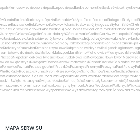
opolskie
mazowieckie
opolskie
podkarpackie
podlaskie
pomorskie
śląskie
świętokrzyskie
wa
ów
Barcin
Barlinek
Bartoszyce
Będzin
Bełchatów
Bełżyce
Biała Podlaska
Białogard
Białystok
B
zeszcze
Buczkowice
Buk
Bukowno
Bulkowo-Kolonia
Busko-zdrój
Bydgoszcz
Bytom
Bytów
Cheł
órnicza
Dąbrówka
Darłowo
Dębe Wielkie
Dębica
Dobieszowice
Dobre miasto
Dobrodzień
Dobr
Głubczyce
Gniezno
Gogolin
Golub-dobrzyń
Góra kalwaria
Gorlice
Gorzów wielkopolski
Graj
wo
Jasionka
Jasło
Jastrzębie-zdrój
Jaworzno
Jedlina-zdrój
Jędrzejów
Jedwabne
Jelcz-lasko
luczbork
Kłodawa
Kłodzko
Knurów
Kobiór
Kobyłka
Kołobrzeg
Komorniki
Konin
Konstancin-jezi
no
Krotoszyn
Kruszwica
Krzepice
Krzyszkowo
Książenice
Kwidzyn
Kwilcz
Lębork
Legionowo
Leg
i
Łomża
łowicz
Łozina
łuków
Malbork
Malczyce
Marki
Mełno
Michałowice
Międzyrzecz
Mielec
Mi
a
Nidzica
Niepołomice
Nowa Iwiczna
Nowa ruda
Nowa sól
Nowogard
Nowy Dwór Mazowieck
owiec świętokrzyski
Oświęcim
Otwock
Ożarów mazowiecki
Ozimek
Ozorków
Pabianice
Paczk
ce
Polkowice
Poznań
Pruszcz gdański
Pruszków
Przasnysz
Przemyśl
Pszczyna
Puck
Puławy
Pu
Wielka
Rudy
Rudziczka
Rumia
Rybnik
Rzeszów
Rzgów
Sanok
Sarnów
Siedlce
Siedlice
Siemia
pot
Sosnowiec
środa śląska
Środa Wielkopolska
Stalowa Wola
Starachowice
Stargard
Sta
bodzin
Święta Katarzyna
Świętochłowice
Świnoujście
Szamotuły
Szczawno-zdrój
Szczeci
w mazowiecki
Toruń
Trzebinia
Tworkowa
Tychy
Tymbark
Ustroń
Wadowice
Wałbrzych
Wałcz
ław
Wronki
Września
Wschowa
Wygoda
Wysoka
Wyszków
Wyszogród
Ząbki
Żabno
Zabrze
Za
MAPA SERWISU