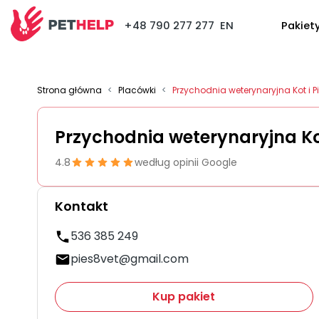
+48 790 277 277
EN
Pakiet
Strona główna
<
Placówki
<
Przychodnia weterynaryjna Kot i P
Przychodnia weterynaryjna Ko
4.8
według opinii Google
Kontakt
536 385 249
pies8vet@gmail.com
Kup pakiet