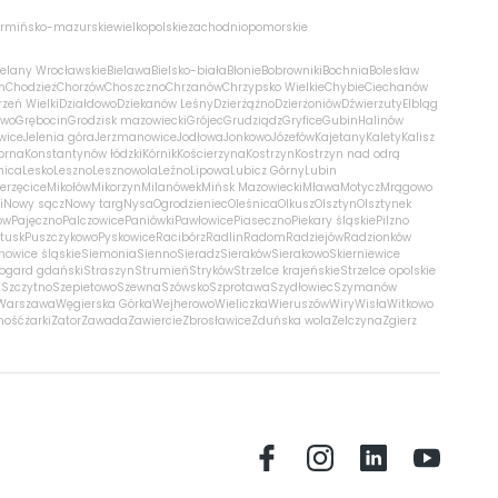
rmińsko-mazurskie
wielkopolskie
zachodniopomorskie
ielany Wrocławskie
Bielawa
Bielsko-biała
Błonie
Bobrowniki
Bochnia
Bolesław
m
Chodzież
Chorzów
Choszczno
Chrzanów
Chrzypsko Wielkie
Chybie
Ciechanów
zeń Wielki
Działdowo
Dziekanów Leśny
Dzierżążno
Dzierżoniów
Dźwierzuty
Elbląg
ewo
Grębocin
Grodzisk mazowiecki
Grójec
Grudziądz
Gryfice
Gubin
Halinów
wice
Jelenia góra
Jerzmanowice
Jodłowa
Jonkowo
Józefów
Kajetany
Kalety
Kalisz
orna
Konstantynów łódzki
Kórnik
Kościerzyna
Kostrzyn
Kostrzyn nad odrą
nica
Lesko
Leszno
Lesznowola
Leźno
Lipowa
Lubicz Górny
Lubin
erzęcice
Mikołów
Mikorzyn
Milanówek
Mińsk Mazowiecki
Mława
Motycz
Mrągowo
i
Nowy sącz
Nowy targ
Nysa
Ogrodzieniec
Oleśnica
Olkusz
Olsztyn
Olsztynek
ów
Pajęczno
Palczowice
Paniówki
Pawłowice
Piaseczno
Piekary śląskie
Pilzno
łtusk
Puszczykowo
Pyskowice
Racibórz
Radlin
Radom
Radziejów
Radzionków
nowice śląskie
Siemonia
Sienno
Sieradz
Sieraków
Sierakowo
Skierniewice
rogard gdański
Straszyn
Strumień
Stryków
Strzelce krajeńskie
Strzelce opolskie
n
Szczytno
Szepietowo
Szewna
Szówsko
Szprotawa
Szydłowiec
Szymanów
Warszawa
Węgierska Górka
Wejherowo
Wieliczka
Wieruszów
Wiry
Wisła
Witkowo
mość
żarki
Zator
Zawada
Zawiercie
Zbrosławice
Zduńska wola
Zelczyna
Zgierz