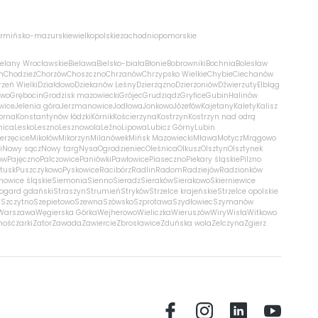
rmińsko-mazurskie
wielkopolskie
zachodniopomorskie
ielany Wrocławskie
Bielawa
Bielsko-biała
Błonie
Bobrowniki
Bochnia
Bolesław
m
Chodzież
Chorzów
Choszczno
Chrzanów
Chrzypsko Wielkie
Chybie
Ciechanów
zeń Wielki
Działdowo
Dziekanów Leśny
Dzierżążno
Dzierżoniów
Dźwierzuty
Elbląg
ewo
Grębocin
Grodzisk mazowiecki
Grójec
Grudziądz
Gryfice
Gubin
Halinów
wice
Jelenia góra
Jerzmanowice
Jodłowa
Jonkowo
Józefów
Kajetany
Kalety
Kalisz
orna
Konstantynów łódzki
Kórnik
Kościerzyna
Kostrzyn
Kostrzyn nad odrą
nica
Lesko
Leszno
Lesznowola
Leźno
Lipowa
Lubicz Górny
Lubin
erzęcice
Mikołów
Mikorzyn
Milanówek
Mińsk Mazowiecki
Mława
Motycz
Mrągowo
i
Nowy sącz
Nowy targ
Nysa
Ogrodzieniec
Oleśnica
Olkusz
Olsztyn
Olsztynek
ów
Pajęczno
Palczowice
Paniówki
Pawłowice
Piaseczno
Piekary śląskie
Pilzno
łtusk
Puszczykowo
Pyskowice
Racibórz
Radlin
Radom
Radziejów
Radzionków
nowice śląskie
Siemonia
Sienno
Sieradz
Sieraków
Sierakowo
Skierniewice
rogard gdański
Straszyn
Strumień
Stryków
Strzelce krajeńskie
Strzelce opolskie
n
Szczytno
Szepietowo
Szewna
Szówsko
Szprotawa
Szydłowiec
Szymanów
Warszawa
Węgierska Górka
Wejherowo
Wieliczka
Wieruszów
Wiry
Wisła
Witkowo
mość
żarki
Zator
Zawada
Zawiercie
Zbrosławice
Zduńska wola
Zelczyna
Zgierz