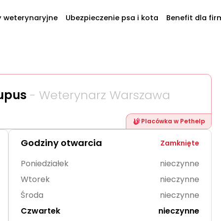
y weterynaryjne
Ubezpieczenie psa i kota
Benefit dla fir
s
Lupus
- Weterynarz Warszawa
Placówka w Pethelp
Godziny otwarcia
Zamknięte
Poniedziałek
nieczynne
Wtorek
nieczynne
Środa
nieczynne
Czwartek
nieczynne