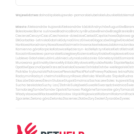
Województwa:
dolnośląskie
kujawsko-pomorskie
lubelskie
lubuskie
łódzkie
mał
Miasto:
Aleksandrów kujawski
Aleksandrów Łódzki
Andrychów
Augustów
Baran
Bolesławiec
Borne sulinowo
Brodnica
Brończyn
Brudzew
Brwinów
Brzeg
Brzesko
Br
Ciecierze
Cieszyn
Czacz
Czechowice-dziedzice
Czeladź
Częstochowa
Dąbrowa g
Ełk
Garbatka-Letnisko
Gdańsk
Gdynia
Glincz
Gliwice
Głogoczów
Głogów
Głosków
Harklowa
Horodniany
Iława
Iłowa
Iłża
Imielin
Inowrocław
Iwkowa
Jabłonna
Janiko
Kamienna góra
Karpicko
Katowice
Kędzierzyn-koźle
Kętrzyn
Kielce
Kietrz
Kletnia
K
Koszalin
Kowalewo pomorskie
Koziegłowy
Kozienice
Kozy
Kraków
Krapkowice
Kros
Lublewo Gdańskie
Lublin
Lubliniec
Lutynia
Łask
Łaziska Górne
łazy
Łódź
Łomiank
Murowana goślina
Myślenice
Myślibórz
Mysłowice
Myszków
Nakło Śląskie
Nędz
Opatów
Opoczno
Opole
Orzesze
Osielsko
Osowiec
Ostróda
Ostrów wielkopolski
Ostr
Piotrków trybunalski
Piotrowice
Plewiska
Płock
Płońsk
Pniewy
Podkowa leśna
Poli
Radzymin
Radzyń chełmiński
Raszyn
Rawicz
Reńska Wieś
Ruda Śląska
Rudna 
Skoczów
Skórzewo
Ślesin
Słubice
Słupsk
Smolnica
Sochaczew
Solec kujawski
So
Sucha beskidzka
Suchy Las/Złotniki
Sulejówek
Suwałki
Swarzędz
świdnica
Świe
Tarnobrzeg
Tarnów
Tarnów Opolski
Tarnowo Podgórne
Tarnowskie góry
Tomaszó
Władysławowo
Włocławek
Wodzisław śląski
Wojkowice
Wolbrom
Wołomin
Wroc
Zgorzelec
Zielona góra
Zielonka
Złocieniec
Złotów
Żory
Zwoleń
Żyrardów
Żywiec