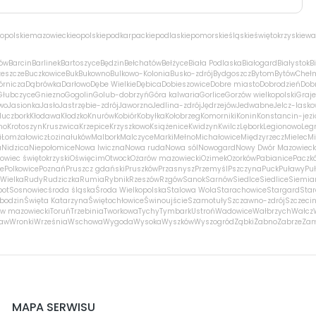
opolskie
mazowieckie
opolskie
podkarpackie
podlaskie
pomorskie
śląskie
świętokrzyskie
wa
ów
Barcin
Barlinek
Bartoszyce
Będzin
Bełchatów
Bełżyce
Biała Podlaska
Białogard
Białystok
B
zeszcze
Buczkowice
Buk
Bukowno
Bulkowo-Kolonia
Busko-zdrój
Bydgoszcz
Bytom
Bytów
Cheł
órnicza
Dąbrówka
Darłowo
Dębe Wielkie
Dębica
Dobieszowice
Dobre miasto
Dobrodzień
Dobr
Głubczyce
Gniezno
Gogolin
Golub-dobrzyń
Góra kalwaria
Gorlice
Gorzów wielkopolski
Graj
wo
Jasionka
Jasło
Jastrzębie-zdrój
Jaworzno
Jedlina-zdrój
Jędrzejów
Jedwabne
Jelcz-lasko
luczbork
Kłodawa
Kłodzko
Knurów
Kobiór
Kobyłka
Kołobrzeg
Komorniki
Konin
Konstancin-jezi
no
Krotoszyn
Kruszwica
Krzepice
Krzyszkowo
Książenice
Kwidzyn
Kwilcz
Lębork
Legionowo
Leg
i
Łomża
łowicz
Łozina
łuków
Malbork
Malczyce
Marki
Mełno
Michałowice
Międzyrzecz
Mielec
Mi
a
Nidzica
Niepołomice
Nowa Iwiczna
Nowa ruda
Nowa sól
Nowogard
Nowy Dwór Mazowieck
owiec świętokrzyski
Oświęcim
Otwock
Ożarów mazowiecki
Ozimek
Ozorków
Pabianice
Paczk
ce
Polkowice
Poznań
Pruszcz gdański
Pruszków
Przasnysz
Przemyśl
Pszczyna
Puck
Puławy
Pu
Wielka
Rudy
Rudziczka
Rumia
Rybnik
Rzeszów
Rzgów
Sanok
Sarnów
Siedlce
Siedlice
Siemia
pot
Sosnowiec
środa śląska
Środa Wielkopolska
Stalowa Wola
Starachowice
Stargard
Sta
bodzin
Święta Katarzyna
Świętochłowice
Świnoujście
Szamotuły
Szczawno-zdrój
Szczeci
w mazowiecki
Toruń
Trzebinia
Tworkowa
Tychy
Tymbark
Ustroń
Wadowice
Wałbrzych
Wałcz
ław
Wronki
Września
Wschowa
Wygoda
Wysoka
Wyszków
Wyszogród
Ząbki
Żabno
Zabrze
Za
MAPA SERWISU