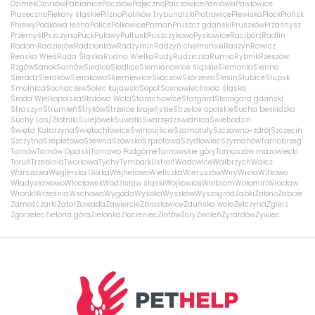
Ozimek
Ozorków
Pabianice
Paczków
Pajęczno
Palczowice
Paniówki
Pawłowice
Piaseczno
Piekary śląskie
Pilzno
Piotrków trybunalski
Piotrowice
Plewiska
Płock
Płońsk
Pniewy
Podkowa leśna
Police
Polkowice
Poznań
Pruszcz gdański
Pruszków
Przasnysz
Przemyśl
Pszczyna
Puck
Puławy
Pułtusk
Puszczykowo
Pyskowice
Racibórz
Radlin
Radom
Radziejów
Radzionków
Radzymin
Radzyń chełmiński
Raszyn
Rawicz
Reńska Wieś
Ruda Śląska
Rudna Wielka
Rudy
Rudziczka
Rumia
Rybnik
Rzeszów
Rzgów
Sanok
Sarnów
Siedlce
Siedlice
Siemianowice śląskie
Siemonia
Sienno
Sieradz
Sieraków
Sierakowo
Skierniewice
Skoczów
Skórzewo
Ślesin
Słubice
Słupsk
Smolnica
Sochaczew
Solec kujawski
Sopot
Sosnowiec
środa śląska
Środa Wielkopolska
Stalowa Wola
Starachowice
Stargard
Starogard gdański
Straszyn
Strumień
Stryków
Strzelce krajeńskie
Strzelce opolskie
Sucha beskidzka
Suchy Las/Złotniki
Sulejówek
Suwałki
Swarzędz
świdnica
Świebodzin
Święta Katarzyna
Świętochłowice
Świnoujście
Szamotuły
Szczawno-zdrój
Szczecin
Szczytno
Szepietowo
Szewna
Szówsko
Szprotawa
Szydłowiec
Szymanów
Tarnobrzeg
Tarnów
Tarnów Opolski
Tarnowo Podgórne
Tarnowskie góry
Tomaszów mazowiecki
Toruń
Trzebinia
Tworkowa
Tychy
Tymbark
Ustroń
Wadowice
Wałbrzych
Wałcz
Warszawa
Węgierska Górka
Wejherowo
Wieliczka
Wieruszów
Wiry
Wisła
Witkowo
Władysławowo
Włocławek
Wodzisław śląski
Wojkowice
Wolbrom
Wołomin
Wrocław
Wronki
Września
Wschowa
Wygoda
Wysoka
Wyszków
Wyszogród
Ząbki
Żabno
Zabrze
Zamość
żarki
Zator
Zawada
Zawiercie
Zbrosławice
Zduńska wola
Zelczyna
Zgierz
Zgorzelec
Zielona góra
Zielonka
Złocieniec
Złotów
Żory
Zwoleń
Żyrardów
Żywiec