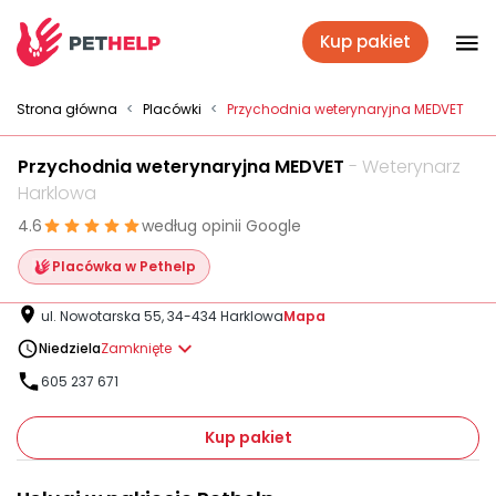
Kup pakiet
Placówki
Strona główna
<
Placówki
<
Przychodnia weterynaryjna MEDVET
Przychodnia weterynaryjna MEDVET
- Weterynarz
Zaloguj się
Harklowa
4.6
według opinii Google
Pakiety weterynaryjne
Placówka w Pethelp
ul. Nowotarska 55, 34-434 Harklowa
Mapa
Ubezpieczenie psa i kota
Niedziela
Zamknięte
605 237 671
Benefit dla firm
Kup pakiet