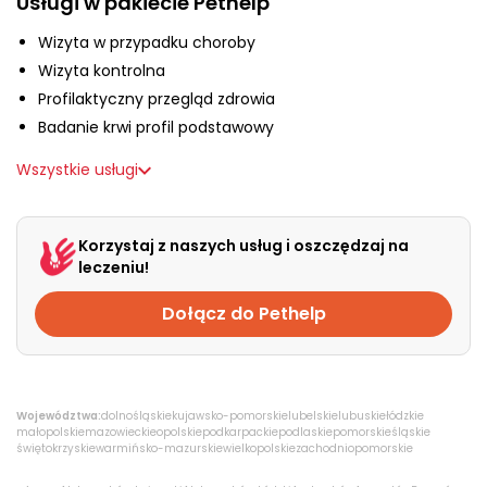
Usługi w pakiecie Pethelp
O nas
Wizyta w przypadku choroby
Wizyta kontrolna
+48 790 277 277
Profilaktyczny przegląd zdrowia
Badanie krwi profil podstawowy
EN
Wszystkie usługi
Korzystaj z naszych usług i oszczędzaj na
leczeniu!
Dołącz do Pethelp
Województwa:
dolnośląskie
kujawsko-pomorskie
lubelskie
lubuskie
łódzkie
małopolskie
mazowieckie
opolskie
podkarpackie
podlaskie
pomorskie
śląskie
świętokrzyskie
warmińsko-mazurskie
wielkopolskie
zachodniopomorskie