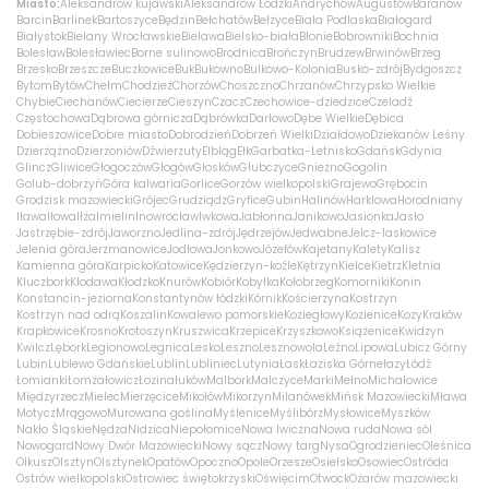
Miasto:
Aleksandrów kujawski
Aleksandrów Łódzki
Andrychów
Augustów
Baranów
Barcin
Barlinek
Bartoszyce
Będzin
Bełchatów
Bełżyce
Biała Podlaska
Białogard
Białystok
Bielany Wrocławskie
Bielawa
Bielsko-biała
Błonie
Bobrowniki
Bochnia
Bolesław
Bolesławiec
Borne sulinowo
Brodnica
Brończyn
Brudzew
Brwinów
Brzeg
Brzesko
Brzeszcze
Buczkowice
Buk
Bukowno
Bulkowo-Kolonia
Busko-zdrój
Bydgoszcz
Bytom
Bytów
Chełm
Chodzież
Chorzów
Choszczno
Chrzanów
Chrzypsko Wielkie
Chybie
Ciechanów
Ciecierze
Cieszyn
Czacz
Czechowice-dziedzice
Czeladź
Częstochowa
Dąbrowa górnicza
Dąbrówka
Darłowo
Dębe Wielkie
Dębica
Dobieszowice
Dobre miasto
Dobrodzień
Dobrzeń Wielki
Działdowo
Dziekanów Leśny
Dzierżążno
Dzierżoniów
Dźwierzuty
Elbląg
Ełk
Garbatka-Letnisko
Gdańsk
Gdynia
Glincz
Gliwice
Głogoczów
Głogów
Głosków
Głubczyce
Gniezno
Gogolin
Golub-dobrzyń
Góra kalwaria
Gorlice
Gorzów wielkopolski
Grajewo
Grębocin
Grodzisk mazowiecki
Grójec
Grudziądz
Gryfice
Gubin
Halinów
Harklowa
Horodniany
Iława
Iłowa
Iłża
Imielin
Inowrocław
Iwkowa
Jabłonna
Janikowo
Jasionka
Jasło
Jastrzębie-zdrój
Jaworzno
Jedlina-zdrój
Jędrzejów
Jedwabne
Jelcz-laskowice
Jelenia góra
Jerzmanowice
Jodłowa
Jonkowo
Józefów
Kajetany
Kalety
Kalisz
Kamienna góra
Karpicko
Katowice
Kędzierzyn-koźle
Kętrzyn
Kielce
Kietrz
Kletnia
Kluczbork
Kłodawa
Kłodzko
Knurów
Kobiór
Kobyłka
Kołobrzeg
Komorniki
Konin
Konstancin-jeziorna
Konstantynów łódzki
Kórnik
Kościerzyna
Kostrzyn
Kostrzyn nad odrą
Koszalin
Kowalewo pomorskie
Koziegłowy
Kozienice
Kozy
Kraków
Krapkowice
Krosno
Krotoszyn
Kruszwica
Krzepice
Krzyszkowo
Książenice
Kwidzyn
Kwilcz
Lębork
Legionowo
Legnica
Lesko
Leszno
Lesznowola
Leźno
Lipowa
Lubicz Górny
Lubin
Lublewo Gdańskie
Lublin
Lubliniec
Lutynia
Łask
Łaziska Górne
łazy
Łódź
Łomianki
Łomża
łowicz
Łozina
łuków
Malbork
Malczyce
Marki
Mełno
Michałowice
Międzyrzecz
Mielec
Mierzęcice
Mikołów
Mikorzyn
Milanówek
Mińsk Mazowiecki
Mława
Motycz
Mrągowo
Murowana goślina
Myślenice
Myślibórz
Mysłowice
Myszków
Nakło Śląskie
Nędza
Nidzica
Niepołomice
Nowa Iwiczna
Nowa ruda
Nowa sól
Nowogard
Nowy Dwór Mazowiecki
Nowy sącz
Nowy targ
Nysa
Ogrodzieniec
Oleśnica
Olkusz
Olsztyn
Olsztynek
Opatów
Opoczno
Opole
Orzesze
Osielsko
Osowiec
Ostróda
Ostrów wielkopolski
Ostrowiec świętokrzyski
Oświęcim
Otwock
Ożarów mazowiecki