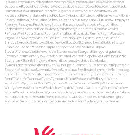
Olkusz
Olsztyn
Olsztynek
Opatów
Opoczno
Opole
Orzesze
Osielsko
Osowiec
Ostróda
Ostrów wielkopolski
Ostrowiec świętokrzyski
Oświęcim
Otwock
Ożarów mazowiecki
Ozimek
Ozorków
Pabianice
Paczków
Pajęczno
Palczowice
Paniówki
Pawłowice
Piaseczno
Piekary śląskie
Pilzno
Piotrków trybunalski
Piotrowice
Plewiska
Płock
Płońsk
Pniewy
Podkowa leśna
Police
Polkowice
Poznań
Pruszcz gdański
Pruszków
Przasnysz
Przemyśl
Pszczyna
Puck
Puławy
Pułtusk
Puszczykowo
Pyskowice
Racibórz
Radlin
Radom
Radziejów
Radzionków
Radzymin
Radzyń chełmiński
Raszyn
Rawicz
Reńska Wieś
Ruda Śląska
Rudna Wielka
Rudy
Rudziczka
Rumia
Rybnik
Rzeszów
Rzgów
Sanok
Sarnów
Siedlce
Siedlice
Siemianowice śląskie
Siemonia
Sienno
Sieradz
Sieraków
Sierakowo
Skierniewice
Skoczów
Skórzewo
Ślesin
Słubice
Słupsk
Smolnica
Sochaczew
Solec kujawski
Sopot
Sosnowiec
środa śląska
Środa Wielkopolska
Stalowa Wola
Starachowice
Stargard
Starogard gdański
Straszyn
Strumień
Stryków
Strzelce krajeńskie
Strzelce opolskie
Sucha beskidzka
Suchy Las/Złotniki
Sulejówek
Suwałki
Swarzędz
świdnica
Świebodzin
Święta Katarzyna
Świętochłowice
Świnoujście
Szamotuły
Szczawno-zdrój
Szczecin
Szczytno
Szepietowo
Szewna
Szówsko
Szprotawa
Szydłowiec
Szymanów
Tarnobrzeg
Tarnów
Tarnów Opolski
Tarnowo Podgórne
Tarnowskie góry
Tomaszów mazowiecki
Toruń
Trzebinia
Tworkowa
Tychy
Tymbark
Ustroń
Wadowice
Wałbrzych
Wałcz
Warszawa
Węgierska Górka
Wejherowo
Wieliczka
Wieruszów
Wiry
Wisła
Witkowo
Władysławowo
Włocławek
Wodzisław śląski
Wojkowice
Wolbrom
Wołomin
Wrocław
Wronki
Września
Wschowa
Wygoda
Wysoka
Wyszków
Wyszogród
Ząbki
Żabno
Zabrze
Zamość
żarki
Zator
Zawada
Zawiercie
Zbrosławice
Zduńska wola
Zelczyna
Zgierz
Zgorzelec
Zielona góra
Zielonka
Złocieniec
Złotów
Żory
Zwoleń
Żyrardów
Żywiec