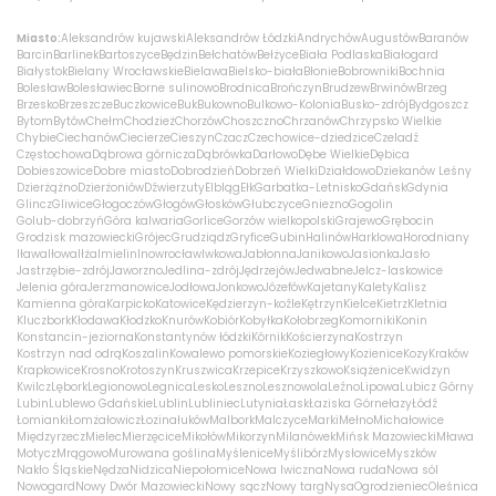
Miasto:
Aleksandrów kujawski
Aleksandrów Łódzki
Andrychów
Augustów
Baranów
Barcin
Barlinek
Bartoszyce
Będzin
Bełchatów
Bełżyce
Biała Podlaska
Białogard
Białystok
Bielany Wrocławskie
Bielawa
Bielsko-biała
Błonie
Bobrowniki
Bochnia
Bolesław
Bolesławiec
Borne sulinowo
Brodnica
Brończyn
Brudzew
Brwinów
Brzeg
Brzesko
Brzeszcze
Buczkowice
Buk
Bukowno
Bulkowo-Kolonia
Busko-zdrój
Bydgoszcz
Bytom
Bytów
Chełm
Chodzież
Chorzów
Choszczno
Chrzanów
Chrzypsko Wielkie
Chybie
Ciechanów
Ciecierze
Cieszyn
Czacz
Czechowice-dziedzice
Czeladź
Częstochowa
Dąbrowa górnicza
Dąbrówka
Darłowo
Dębe Wielkie
Dębica
Dobieszowice
Dobre miasto
Dobrodzień
Dobrzeń Wielki
Działdowo
Dziekanów Leśny
Dzierżążno
Dzierżoniów
Dźwierzuty
Elbląg
Ełk
Garbatka-Letnisko
Gdańsk
Gdynia
Glincz
Gliwice
Głogoczów
Głogów
Głosków
Głubczyce
Gniezno
Gogolin
Golub-dobrzyń
Góra kalwaria
Gorlice
Gorzów wielkopolski
Grajewo
Grębocin
Grodzisk mazowiecki
Grójec
Grudziądz
Gryfice
Gubin
Halinów
Harklowa
Horodniany
Iława
Iłowa
Iłża
Imielin
Inowrocław
Iwkowa
Jabłonna
Janikowo
Jasionka
Jasło
Jastrzębie-zdrój
Jaworzno
Jedlina-zdrój
Jędrzejów
Jedwabne
Jelcz-laskowice
Jelenia góra
Jerzmanowice
Jodłowa
Jonkowo
Józefów
Kajetany
Kalety
Kalisz
Kamienna góra
Karpicko
Katowice
Kędzierzyn-koźle
Kętrzyn
Kielce
Kietrz
Kletnia
Kluczbork
Kłodawa
Kłodzko
Knurów
Kobiór
Kobyłka
Kołobrzeg
Komorniki
Konin
Konstancin-jeziorna
Konstantynów łódzki
Kórnik
Kościerzyna
Kostrzyn
Kostrzyn nad odrą
Koszalin
Kowalewo pomorskie
Koziegłowy
Kozienice
Kozy
Kraków
Krapkowice
Krosno
Krotoszyn
Kruszwica
Krzepice
Krzyszkowo
Książenice
Kwidzyn
Kwilcz
Lębork
Legionowo
Legnica
Lesko
Leszno
Lesznowola
Leźno
Lipowa
Lubicz Górny
Lubin
Lublewo Gdańskie
Lublin
Lubliniec
Lutynia
Łask
Łaziska Górne
łazy
Łódź
Łomianki
Łomża
łowicz
Łozina
łuków
Malbork
Malczyce
Marki
Mełno
Michałowice
Międzyrzecz
Mielec
Mierzęcice
Mikołów
Mikorzyn
Milanówek
Mińsk Mazowiecki
Mława
Motycz
Mrągowo
Murowana goślina
Myślenice
Myślibórz
Mysłowice
Myszków
Nakło Śląskie
Nędza
Nidzica
Niepołomice
Nowa Iwiczna
Nowa ruda
Nowa sól
Nowogard
Nowy Dwór Mazowiecki
Nowy sącz
Nowy targ
Nysa
Ogrodzieniec
Oleśnica