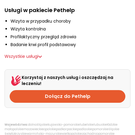
O nas
Usługi w pakiecie Pethelp
Wizyta w przypadku choroby
+48 790 277 277
Wizyta kontrolna
Profilaktyczny przegląd zdrowia
Badanie krwi profil podstawowy
EN
Wszystkie usługi
Korzystaj z naszych usług i oszczędzaj na
leczeniu!
Dołącz do Pethelp
Województwa:
dolnośląskie
kujawsko-pomorskie
lubelskie
lubuskie
łódzkie
małopolskie
mazowieckie
opolskie
podkarpackie
podlaskie
pomorskie
śląskie
świętokrzyskie
warmińsko-mazurskie
wielkopolskie
zachodniopomorskie