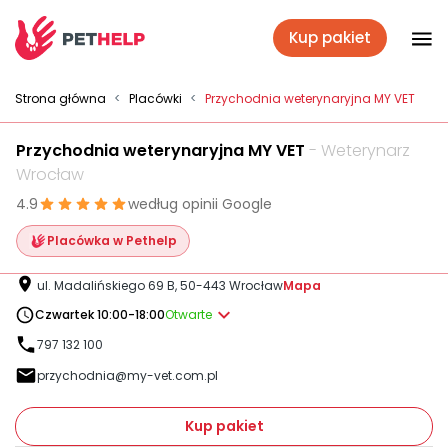
Kup pakiet
Placówki
Strona główna
<
Placówki
<
Przychodnia weterynaryjna MY VET
Przychodnia weterynaryjna MY VET
- Weterynarz
Zaloguj się
Wrocław
4.9
według opinii Google
Pakiety weterynaryjne
Placówka w Pethelp
ul. Madalińskiego 69 B, 50-443 Wrocław
Mapa
Ubezpieczenie psa i kota
Czwartek 10:00-18:00
Otwarte
797 132 100
przychodnia@my-vet.com.pl
Benefit dla firm
Kup pakiet