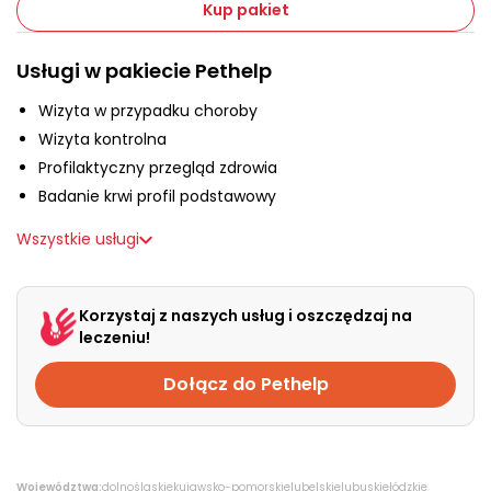
O nas
Kup pakiet
Usługi w pakiecie Pethelp
+48 790 277 277
Wizyta w przypadku choroby
Wizyta kontrolna
EN
Profilaktyczny przegląd zdrowia
Badanie krwi profil podstawowy
Wszystkie usługi
Korzystaj z naszych usług i oszczędzaj na
leczeniu!
Dołącz do Pethelp
Województwa:
dolnośląskie
kujawsko-pomorskie
lubelskie
lubuskie
łódzkie