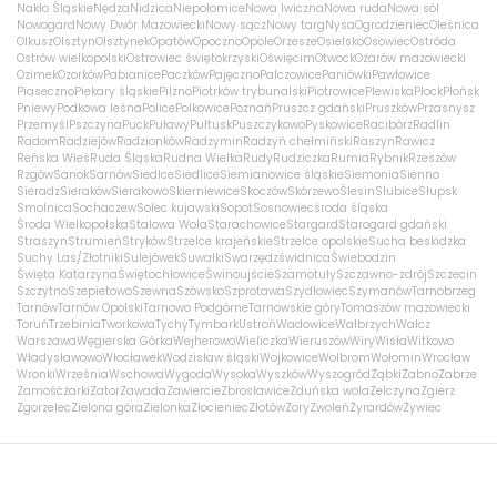
Nakło Śląskie
Nędza
Nidzica
Niepołomice
Nowa Iwiczna
Nowa ruda
Nowa sól
Nowogard
Nowy Dwór Mazowiecki
Nowy sącz
Nowy targ
Nysa
Ogrodzieniec
Oleśnica
Olkusz
Olsztyn
Olsztynek
Opatów
Opoczno
Opole
Orzesze
Osielsko
Osowiec
Ostróda
Ostrów wielkopolski
Ostrowiec świętokrzyski
Oświęcim
Otwock
Ożarów mazowiecki
Ozimek
Ozorków
Pabianice
Paczków
Pajęczno
Palczowice
Paniówki
Pawłowice
Piaseczno
Piekary śląskie
Pilzno
Piotrków trybunalski
Piotrowice
Plewiska
Płock
Płońsk
Pniewy
Podkowa leśna
Police
Polkowice
Poznań
Pruszcz gdański
Pruszków
Przasnysz
Przemyśl
Pszczyna
Puck
Puławy
Pułtusk
Puszczykowo
Pyskowice
Racibórz
Radlin
Radom
Radziejów
Radzionków
Radzymin
Radzyń chełmiński
Raszyn
Rawicz
Reńska Wieś
Ruda Śląska
Rudna Wielka
Rudy
Rudziczka
Rumia
Rybnik
Rzeszów
Rzgów
Sanok
Sarnów
Siedlce
Siedlice
Siemianowice śląskie
Siemonia
Sienno
Sieradz
Sieraków
Sierakowo
Skierniewice
Skoczów
Skórzewo
Ślesin
Słubice
Słupsk
Smolnica
Sochaczew
Solec kujawski
Sopot
Sosnowiec
środa śląska
Środa Wielkopolska
Stalowa Wola
Starachowice
Stargard
Starogard gdański
Straszyn
Strumień
Stryków
Strzelce krajeńskie
Strzelce opolskie
Sucha beskidzka
Suchy Las/Złotniki
Sulejówek
Suwałki
Swarzędz
świdnica
Świebodzin
Święta Katarzyna
Świętochłowice
Świnoujście
Szamotuły
Szczawno-zdrój
Szczecin
Szczytno
Szepietowo
Szewna
Szówsko
Szprotawa
Szydłowiec
Szymanów
Tarnobrzeg
Tarnów
Tarnów Opolski
Tarnowo Podgórne
Tarnowskie góry
Tomaszów mazowiecki
Toruń
Trzebinia
Tworkowa
Tychy
Tymbark
Ustroń
Wadowice
Wałbrzych
Wałcz
Warszawa
Węgierska Górka
Wejherowo
Wieliczka
Wieruszów
Wiry
Wisła
Witkowo
Władysławowo
Włocławek
Wodzisław śląski
Wojkowice
Wolbrom
Wołomin
Wrocław
Wronki
Września
Wschowa
Wygoda
Wysoka
Wyszków
Wyszogród
Ząbki
Żabno
Zabrze
Zamość
żarki
Zator
Zawada
Zawiercie
Zbrosławice
Zduńska wola
Zelczyna
Zgierz
Zgorzelec
Zielona góra
Zielonka
Złocieniec
Złotów
Żory
Zwoleń
Żyrardów
Żywiec