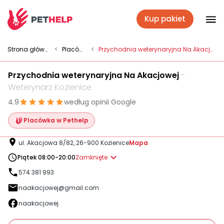
Kup pakiet
Placówki
Strona główna
<
Placówki
<
Przychodnia weterynaryjna Na Akacjowej
Przychodnia weterynaryjna Na Akacjowej
-
Zaloguj się
Weterynarz Kozienice
4.9
według opinii Google
Pakiety weterynaryjne
Placówka w Pethelp
ul. Akacjowa 8/82, 26-900 Kozienice
Mapa
Ubezpieczenie psa i kota
Piątek 08:00-20:00
Zamknięte
574 381 993
naakacjowej@gmail.com
Benefit dla firm
naakacjowej