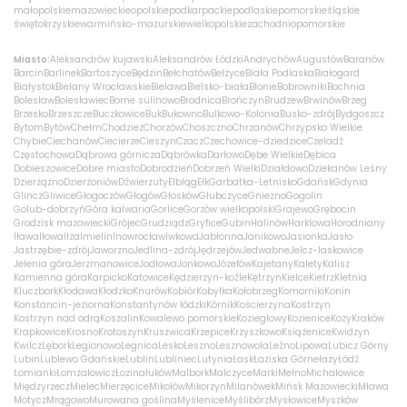
małopolskie
mazowieckie
opolskie
podkarpackie
podlaskie
pomorskie
śląskie
świętokrzyskie
warmińsko-mazurskie
wielkopolskie
zachodniopomorskie
Miasto:
Aleksandrów kujawski
Aleksandrów Łódzki
Andrychów
Augustów
Baranów
Barcin
Barlinek
Bartoszyce
Będzin
Bełchatów
Bełżyce
Biała Podlaska
Białogard
Białystok
Bielany Wrocławskie
Bielawa
Bielsko-biała
Błonie
Bobrowniki
Bochnia
Bolesław
Bolesławiec
Borne sulinowo
Brodnica
Brończyn
Brudzew
Brwinów
Brzeg
Brzesko
Brzeszcze
Buczkowice
Buk
Bukowno
Bulkowo-Kolonia
Busko-zdrój
Bydgoszcz
Bytom
Bytów
Chełm
Chodzież
Chorzów
Choszczno
Chrzanów
Chrzypsko Wielkie
Chybie
Ciechanów
Ciecierze
Cieszyn
Czacz
Czechowice-dziedzice
Czeladź
Częstochowa
Dąbrowa górnicza
Dąbrówka
Darłowo
Dębe Wielkie
Dębica
Dobieszowice
Dobre miasto
Dobrodzień
Dobrzeń Wielki
Działdowo
Dziekanów Leśny
Dzierżążno
Dzierżoniów
Dźwierzuty
Elbląg
Ełk
Garbatka-Letnisko
Gdańsk
Gdynia
Glincz
Gliwice
Głogoczów
Głogów
Głosków
Głubczyce
Gniezno
Gogolin
Golub-dobrzyń
Góra kalwaria
Gorlice
Gorzów wielkopolski
Grajewo
Grębocin
Grodzisk mazowiecki
Grójec
Grudziądz
Gryfice
Gubin
Halinów
Harklowa
Horodniany
Iława
Iłowa
Iłża
Imielin
Inowrocław
Iwkowa
Jabłonna
Janikowo
Jasionka
Jasło
Jastrzębie-zdrój
Jaworzno
Jedlina-zdrój
Jędrzejów
Jedwabne
Jelcz-laskowice
Jelenia góra
Jerzmanowice
Jodłowa
Jonkowo
Józefów
Kajetany
Kalety
Kalisz
Kamienna góra
Karpicko
Katowice
Kędzierzyn-koźle
Kętrzyn
Kielce
Kietrz
Kletnia
Kluczbork
Kłodawa
Kłodzko
Knurów
Kobiór
Kobyłka
Kołobrzeg
Komorniki
Konin
Konstancin-jeziorna
Konstantynów łódzki
Kórnik
Kościerzyna
Kostrzyn
Kostrzyn nad odrą
Koszalin
Kowalewo pomorskie
Koziegłowy
Kozienice
Kozy
Kraków
Krapkowice
Krosno
Krotoszyn
Kruszwica
Krzepice
Krzyszkowo
Książenice
Kwidzyn
Kwilcz
Lębork
Legionowo
Legnica
Lesko
Leszno
Lesznowola
Leźno
Lipowa
Lubicz Górny
Lubin
Lublewo Gdańskie
Lublin
Lubliniec
Lutynia
Łask
Łaziska Górne
łazy
Łódź
Łomianki
Łomża
łowicz
Łozina
łuków
Malbork
Malczyce
Marki
Mełno
Michałowice
Międzyrzecz
Mielec
Mierzęcice
Mikołów
Mikorzyn
Milanówek
Mińsk Mazowiecki
Mława
Motycz
Mrągowo
Murowana goślina
Myślenice
Myślibórz
Mysłowice
Myszków