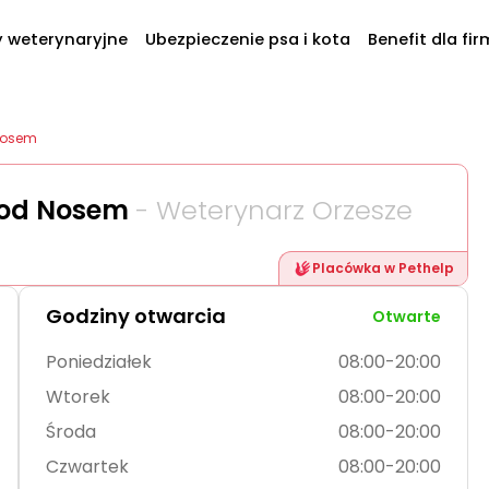
y weterynaryjne
Ubezpieczenie psa i kota
Benefit dla fir
Nosem
Pod Nosem
- Weterynarz Orzesze
Placówka w Pethelp
Godziny otwarcia
Otwarte
Poniedziałek
08:00-20:00
Wtorek
08:00-20:00
Środa
08:00-20:00
Czwartek
08:00-20:00