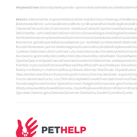
Województwa:
dolnośląskie
kujawsko-pomorskie
lubelskie
lubuskie
łódzkie
mał
Miasto:
Aleksandrów kujawski
Aleksandrów Łódzki
Andrychów
Augustów
Baran
Bolesławiec
Borne sulinowo
Brodnica
Brończyn
Brudzew
Brwinów
Brzeg
Brzesko
Br
Ciecierze
Cieszyn
Czacz
Czechowice-dziedzice
Czeladź
Częstochowa
Dąbrowa g
Ełk
Garbatka-Letnisko
Gdańsk
Gdynia
Glincz
Gliwice
Głogoczów
Głogów
Głosków
Harklowa
Horodniany
Iława
Iłowa
Iłża
Imielin
Inowrocław
Iwkowa
Jabłonna
Janiko
Kamienna góra
Karpicko
Katowice
Kędzierzyn-koźle
Kętrzyn
Kielce
Kietrz
Kletnia
K
Koszalin
Kowalewo pomorskie
Koziegłowy
Kozienice
Kozy
Kraków
Krapkowice
Kros
Lublewo Gdańskie
Lublin
Lubliniec
Lutynia
Łask
Łaziska Górne
łazy
Łódź
Łomiank
Murowana goślina
Myślenice
Myślibórz
Mysłowice
Myszków
Nakło Śląskie
Nędz
Opatów
Opoczno
Opole
Orzesze
Osielsko
Osowiec
Ostróda
Ostrów wielkopolski
Ostr
Piotrków trybunalski
Piotrowice
Plewiska
Płock
Płońsk
Pniewy
Podkowa leśna
Poli
Radzymin
Radzyń chełmiński
Raszyn
Rawicz
Reńska Wieś
Ruda Śląska
Rudna 
Skoczów
Skórzewo
Ślesin
Słubice
Słupsk
Smolnica
Sochaczew
Solec kujawski
So
Sucha beskidzka
Suchy Las/Złotniki
Sulejówek
Suwałki
Swarzędz
świdnica
Świe
Tarnobrzeg
Tarnów
Tarnów Opolski
Tarnowo Podgórne
Tarnowskie góry
Tomaszó
Władysławowo
Włocławek
Wodzisław śląski
Wojkowice
Wolbrom
Wołomin
Wroc
Zgorzelec
Zielona góra
Zielonka
Złocieniec
Złotów
Żory
Zwoleń
Żyrardów
Żywiec