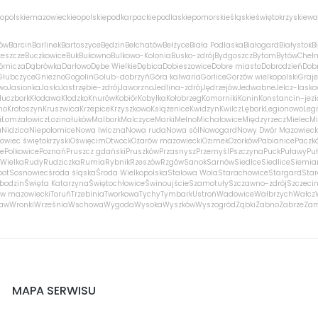
opolskie
mazowieckie
opolskie
podkarpackie
podlaskie
pomorskie
śląskie
świętokrzyskie
wa
ów
Barcin
Barlinek
Bartoszyce
Będzin
Bełchatów
Bełżyce
Biała Podlaska
Białogard
Białystok
B
zeszcze
Buczkowice
Buk
Bukowno
Bulkowo-Kolonia
Busko-zdrój
Bydgoszcz
Bytom
Bytów
Cheł
órnicza
Dąbrówka
Darłowo
Dębe Wielkie
Dębica
Dobieszowice
Dobre miasto
Dobrodzień
Dobr
Głubczyce
Gniezno
Gogolin
Golub-dobrzyń
Góra kalwaria
Gorlice
Gorzów wielkopolski
Graj
wo
Jasionka
Jasło
Jastrzębie-zdrój
Jaworzno
Jedlina-zdrój
Jędrzejów
Jedwabne
Jelcz-lasko
luczbork
Kłodawa
Kłodzko
Knurów
Kobiór
Kobyłka
Kołobrzeg
Komorniki
Konin
Konstancin-jezi
no
Krotoszyn
Kruszwica
Krzepice
Krzyszkowo
Książenice
Kwidzyn
Kwilcz
Lębork
Legionowo
Leg
i
Łomża
łowicz
Łozina
łuków
Malbork
Malczyce
Marki
Mełno
Michałowice
Międzyrzecz
Mielec
Mi
a
Nidzica
Niepołomice
Nowa Iwiczna
Nowa ruda
Nowa sól
Nowogard
Nowy Dwór Mazowieck
owiec świętokrzyski
Oświęcim
Otwock
Ożarów mazowiecki
Ozimek
Ozorków
Pabianice
Paczk
ce
Polkowice
Poznań
Pruszcz gdański
Pruszków
Przasnysz
Przemyśl
Pszczyna
Puck
Puławy
Pu
Wielka
Rudy
Rudziczka
Rumia
Rybnik
Rzeszów
Rzgów
Sanok
Sarnów
Siedlce
Siedlice
Siemia
pot
Sosnowiec
środa śląska
Środa Wielkopolska
Stalowa Wola
Starachowice
Stargard
Sta
bodzin
Święta Katarzyna
Świętochłowice
Świnoujście
Szamotuły
Szczawno-zdrój
Szczeci
w mazowiecki
Toruń
Trzebinia
Tworkowa
Tychy
Tymbark
Ustroń
Wadowice
Wałbrzych
Wałcz
ław
Wronki
Września
Wschowa
Wygoda
Wysoka
Wyszków
Wyszogród
Ząbki
Żabno
Zabrze
Za
MAPA SERWISU