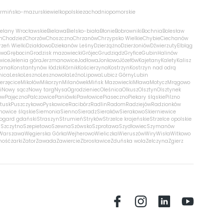
rmińsko-mazurskie
wielkopolskie
zachodniopomorskie
ielany Wrocławskie
Bielawa
Bielsko-biała
Błonie
Bobrowniki
Bochnia
Bolesław
m
Chodzież
Chorzów
Choszczno
Chrzanów
Chrzypsko Wielkie
Chybie
Ciechanów
zeń Wielki
Działdowo
Dziekanów Leśny
Dzierżążno
Dzierżoniów
Dźwierzuty
Elbląg
ewo
Grębocin
Grodzisk mazowiecki
Grójec
Grudziądz
Gryfice
Gubin
Halinów
wice
Jelenia góra
Jerzmanowice
Jodłowa
Jonkowo
Józefów
Kajetany
Kalety
Kalisz
orna
Konstantynów łódzki
Kórnik
Kościerzyna
Kostrzyn
Kostrzyn nad odrą
nica
Lesko
Leszno
Lesznowola
Leźno
Lipowa
Lubicz Górny
Lubin
erzęcice
Mikołów
Mikorzyn
Milanówek
Mińsk Mazowiecki
Mława
Motycz
Mrągowo
i
Nowy sącz
Nowy targ
Nysa
Ogrodzieniec
Oleśnica
Olkusz
Olsztyn
Olsztynek
ów
Pajęczno
Palczowice
Paniówki
Pawłowice
Piaseczno
Piekary śląskie
Pilzno
łtusk
Puszczykowo
Pyskowice
Racibórz
Radlin
Radom
Radziejów
Radzionków
nowice śląskie
Siemonia
Sienno
Sieradz
Sieraków
Sierakowo
Skierniewice
rogard gdański
Straszyn
Strumień
Stryków
Strzelce krajeńskie
Strzelce opolskie
n
Szczytno
Szepietowo
Szewna
Szówsko
Szprotawa
Szydłowiec
Szymanów
Warszawa
Węgierska Górka
Wejherowo
Wieliczka
Wieruszów
Wiry
Wisła
Witkowo
mość
żarki
Zator
Zawada
Zawiercie
Zbrosławice
Zduńska wola
Zelczyna
Zgierz