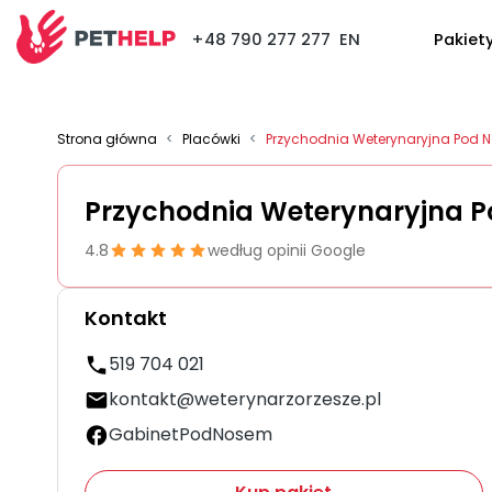
+48 790 277 277
EN
Pakiet
Strona główna
<
Placówki
<
Przychodnia Weterynaryjna Pod 
Przychodnia Weterynaryjna 
4.8
według opinii Google
Kontakt
519 704 021
kontakt@weterynarzorzesze.pl
GabinetPodNosem