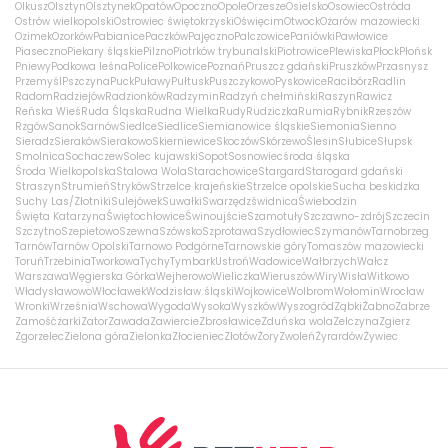
Olkusz
Olsztyn
Olsztynek
Opatów
Opoczno
Opole
Orzesze
Osielsko
Osowiec
Ostróda
Ostrów wielkopolski
Ostrowiec świętokrzyski
Oświęcim
Otwock
Ożarów mazowiecki
Ozimek
Ozorków
Pabianice
Paczków
Pajęczno
Palczowice
Paniówki
Pawłowice
Piaseczno
Piekary śląskie
Pilzno
Piotrków trybunalski
Piotrowice
Plewiska
Płock
Płońsk
Pniewy
Podkowa leśna
Police
Polkowice
Poznań
Pruszcz gdański
Pruszków
Przasnysz
Przemyśl
Pszczyna
Puck
Puławy
Pułtusk
Puszczykowo
Pyskowice
Racibórz
Radlin
Radom
Radziejów
Radzionków
Radzymin
Radzyń chełmiński
Raszyn
Rawicz
Reńska Wieś
Ruda Śląska
Rudna Wielka
Rudy
Rudziczka
Rumia
Rybnik
Rzeszów
Rzgów
Sanok
Sarnów
Siedlce
Siedlice
Siemianowice śląskie
Siemonia
Sienno
Sieradz
Sieraków
Sierakowo
Skierniewice
Skoczów
Skórzewo
Ślesin
Słubice
Słupsk
Smolnica
Sochaczew
Solec kujawski
Sopot
Sosnowiec
środa śląska
Środa Wielkopolska
Stalowa Wola
Starachowice
Stargard
Starogard gdański
Straszyn
Strumień
Stryków
Strzelce krajeńskie
Strzelce opolskie
Sucha beskidzka
Suchy Las/Złotniki
Sulejówek
Suwałki
Swarzędz
świdnica
Świebodzin
Święta Katarzyna
Świętochłowice
Świnoujście
Szamotuły
Szczawno-zdrój
Szczecin
Szczytno
Szepietowo
Szewna
Szówsko
Szprotawa
Szydłowiec
Szymanów
Tarnobrzeg
Tarnów
Tarnów Opolski
Tarnowo Podgórne
Tarnowskie góry
Tomaszów mazowiecki
Toruń
Trzebinia
Tworkowa
Tychy
Tymbark
Ustroń
Wadowice
Wałbrzych
Wałcz
Warszawa
Węgierska Górka
Wejherowo
Wieliczka
Wieruszów
Wiry
Wisła
Witkowo
Władysławowo
Włocławek
Wodzisław śląski
Wojkowice
Wolbrom
Wołomin
Wrocław
Wronki
Września
Wschowa
Wygoda
Wysoka
Wyszków
Wyszogród
Ząbki
Żabno
Zabrze
Zamość
żarki
Zator
Zawada
Zawiercie
Zbrosławice
Zduńska wola
Zelczyna
Zgierz
Zgorzelec
Zielona góra
Zielonka
Złocieniec
Złotów
Żory
Zwoleń
Żyrardów
Żywiec