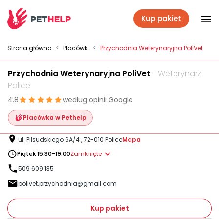
Kup pakiet
Placówki
Strona główna
<
Placówki
<
Przychodnia Weterynaryjna PoliVet
Przychodnia Weterynaryjna PoliVet
- Weterynarz
Zaloguj się
Police
4.8
według opinii Google
Pakiety weterynaryjne
Placówka w Pethelp
ul. Piłsudskiego 6A/4 , 72-010 Police
Mapa
Ubezpieczenie psa i kota
Piątek 15:30-19:00
Zamknięte
509 609 135
polivet.przychodnia@gmail.com
Benefit dla firm
Kup pakiet