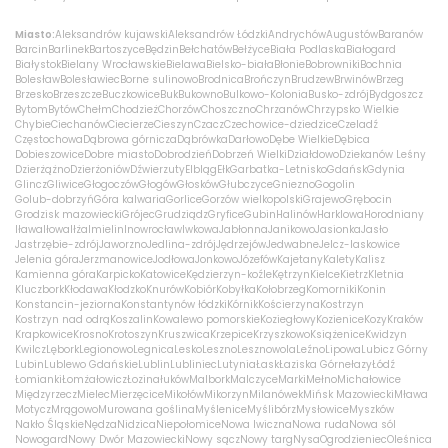
Miasto:
Aleksandrów kujawski
Aleksandrów Łódzki
Andrychów
Augustów
Baranów
Barcin
Barlinek
Bartoszyce
Będzin
Bełchatów
Bełżyce
Biała Podlaska
Białogard
Białystok
Bielany Wrocławskie
Bielawa
Bielsko-biała
Błonie
Bobrowniki
Bochnia
Bolesław
Bolesławiec
Borne sulinowo
Brodnica
Brończyn
Brudzew
Brwinów
Brzeg
Brzesko
Brzeszcze
Buczkowice
Buk
Bukowno
Bulkowo-Kolonia
Busko-zdrój
Bydgoszcz
Bytom
Bytów
Chełm
Chodzież
Chorzów
Choszczno
Chrzanów
Chrzypsko Wielkie
Chybie
Ciechanów
Ciecierze
Cieszyn
Czacz
Czechowice-dziedzice
Czeladź
Częstochowa
Dąbrowa górnicza
Dąbrówka
Darłowo
Dębe Wielkie
Dębica
Dobieszowice
Dobre miasto
Dobrodzień
Dobrzeń Wielki
Działdowo
Dziekanów Leśny
Dzierżążno
Dzierżoniów
Dźwierzuty
Elbląg
Ełk
Garbatka-Letnisko
Gdańsk
Gdynia
Glincz
Gliwice
Głogoczów
Głogów
Głosków
Głubczyce
Gniezno
Gogolin
Golub-dobrzyń
Góra kalwaria
Gorlice
Gorzów wielkopolski
Grajewo
Grębocin
Grodzisk mazowiecki
Grójec
Grudziądz
Gryfice
Gubin
Halinów
Harklowa
Horodniany
Iława
Iłowa
Iłża
Imielin
Inowrocław
Iwkowa
Jabłonna
Janikowo
Jasionka
Jasło
Jastrzębie-zdrój
Jaworzno
Jedlina-zdrój
Jędrzejów
Jedwabne
Jelcz-laskowice
Jelenia góra
Jerzmanowice
Jodłowa
Jonkowo
Józefów
Kajetany
Kalety
Kalisz
Kamienna góra
Karpicko
Katowice
Kędzierzyn-koźle
Kętrzyn
Kielce
Kietrz
Kletnia
Kluczbork
Kłodawa
Kłodzko
Knurów
Kobiór
Kobyłka
Kołobrzeg
Komorniki
Konin
Konstancin-jeziorna
Konstantynów łódzki
Kórnik
Kościerzyna
Kostrzyn
Kostrzyn nad odrą
Koszalin
Kowalewo pomorskie
Koziegłowy
Kozienice
Kozy
Kraków
Krapkowice
Krosno
Krotoszyn
Kruszwica
Krzepice
Krzyszkowo
Książenice
Kwidzyn
Kwilcz
Lębork
Legionowo
Legnica
Lesko
Leszno
Lesznowola
Leźno
Lipowa
Lubicz Górny
Lubin
Lublewo Gdańskie
Lublin
Lubliniec
Lutynia
Łask
Łaziska Górne
łazy
Łódź
Łomianki
Łomża
łowicz
Łozina
łuków
Malbork
Malczyce
Marki
Mełno
Michałowice
Międzyrzecz
Mielec
Mierzęcice
Mikołów
Mikorzyn
Milanówek
Mińsk Mazowiecki
Mława
Motycz
Mrągowo
Murowana goślina
Myślenice
Myślibórz
Mysłowice
Myszków
Nakło Śląskie
Nędza
Nidzica
Niepołomice
Nowa Iwiczna
Nowa ruda
Nowa sól
Nowogard
Nowy Dwór Mazowiecki
Nowy sącz
Nowy targ
Nysa
Ogrodzieniec
Oleśnica