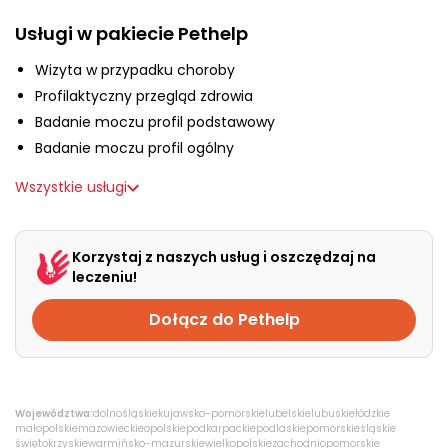
O nas
Usługi w pakiecie Pethelp
Wizyta w przypadku choroby
+48 790 277 277
Profilaktyczny przegląd zdrowia
Badanie moczu profil podstawowy
Badanie moczu profil ogólny
EN
Wszystkie usługi
Korzystaj z naszych usług i oszczędzaj na
leczeniu!
Dołącz do Pethelp
Województwa:
dolnośląskie
kujawsko-pomorskie
lubelskie
lubuskie
łódzkie
małopolskie
mazowieckie
opolskie
podkarpackie
podlaskie
pomorskie
śląskie
świętokrzyskie
warmińsko-mazurskie
wielkopolskie
zachodniopomorskie