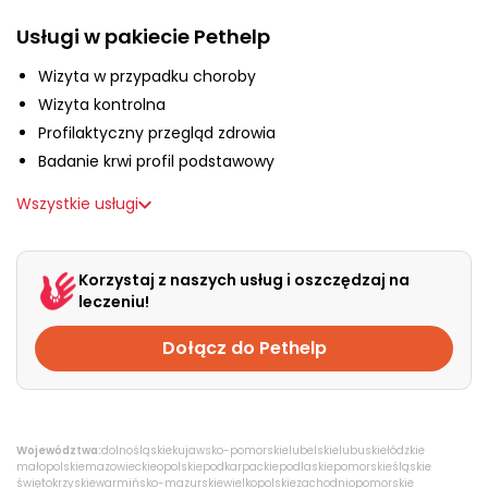
O nas
Usługi w pakiecie Pethelp
Wizyta w przypadku choroby
+48 790 277 277
Wizyta kontrolna
Profilaktyczny przegląd zdrowia
Badanie krwi profil podstawowy
EN
Wszystkie usługi
Korzystaj z naszych usług i oszczędzaj na
leczeniu!
Dołącz do Pethelp
Województwa:
dolnośląskie
kujawsko-pomorskie
lubelskie
lubuskie
łódzkie
małopolskie
mazowieckie
opolskie
podkarpackie
podlaskie
pomorskie
śląskie
świętokrzyskie
warmińsko-mazurskie
wielkopolskie
zachodniopomorskie