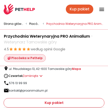
Kup pakiet
Placówki
Strona główna
<
Placówki
<
Przychodnia Weterynaryjna PRO Animalium
Przychodnia Weterynaryjna PRO Animalium
-
Zaloguj się
Weterynarz Tarnowskie góry
4.5
według opinii Google
Pakiety weterynaryjne
Placówka w Pethelp
ul. Piłsudskiego 13, 42-600 Tarnowskie góry
Mapa
Ubezpieczenie psa i kota
Czwartek
Zamknięte
576 13 99 99
kontakt@proanimalium.pl
Benefit dla firm
Kup pakiet