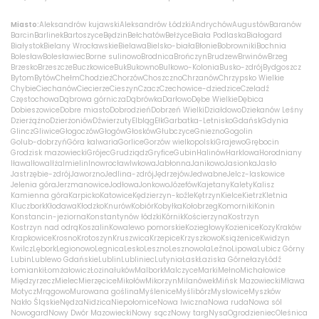
Miasto:
Aleksandrów kujawski
Aleksandrów Łódzki
Andrychów
Augustów
Baranów
Barcin
Barlinek
Bartoszyce
Będzin
Bełchatów
Bełżyce
Biała Podlaska
Białogard
Białystok
Bielany Wrocławskie
Bielawa
Bielsko-biała
Błonie
Bobrowniki
Bochnia
Bolesław
Bolesławiec
Borne sulinowo
Brodnica
Brończyn
Brudzew
Brwinów
Brzeg
Brzesko
Brzeszcze
Buczkowice
Buk
Bukowno
Bulkowo-Kolonia
Busko-zdrój
Bydgoszcz
Bytom
Bytów
Chełm
Chodzież
Chorzów
Choszczno
Chrzanów
Chrzypsko Wielkie
Chybie
Ciechanów
Ciecierze
Cieszyn
Czacz
Czechowice-dziedzice
Czeladź
Częstochowa
Dąbrowa górnicza
Dąbrówka
Darłowo
Dębe Wielkie
Dębica
Dobieszowice
Dobre miasto
Dobrodzień
Dobrzeń Wielki
Działdowo
Dziekanów Leśny
Dzierżążno
Dzierżoniów
Dźwierzuty
Elbląg
Ełk
Garbatka-Letnisko
Gdańsk
Gdynia
Glincz
Gliwice
Głogoczów
Głogów
Głosków
Głubczyce
Gniezno
Gogolin
Golub-dobrzyń
Góra kalwaria
Gorlice
Gorzów wielkopolski
Grajewo
Grębocin
Grodzisk mazowiecki
Grójec
Grudziądz
Gryfice
Gubin
Halinów
Harklowa
Horodniany
Iława
Iłowa
Iłża
Imielin
Inowrocław
Iwkowa
Jabłonna
Janikowo
Jasionka
Jasło
Jastrzębie-zdrój
Jaworzno
Jedlina-zdrój
Jędrzejów
Jedwabne
Jelcz-laskowice
Jelenia góra
Jerzmanowice
Jodłowa
Jonkowo
Józefów
Kajetany
Kalety
Kalisz
Kamienna góra
Karpicko
Katowice
Kędzierzyn-koźle
Kętrzyn
Kielce
Kietrz
Kletnia
Kluczbork
Kłodawa
Kłodzko
Knurów
Kobiór
Kobyłka
Kołobrzeg
Komorniki
Konin
Konstancin-jeziorna
Konstantynów łódzki
Kórnik
Kościerzyna
Kostrzyn
Kostrzyn nad odrą
Koszalin
Kowalewo pomorskie
Koziegłowy
Kozienice
Kozy
Kraków
Krapkowice
Krosno
Krotoszyn
Kruszwica
Krzepice
Krzyszkowo
Książenice
Kwidzyn
Kwilcz
Lębork
Legionowo
Legnica
Lesko
Leszno
Lesznowola
Leźno
Lipowa
Lubicz Górny
Lubin
Lublewo Gdańskie
Lublin
Lubliniec
Lutynia
Łask
Łaziska Górne
łazy
Łódź
Łomianki
Łomża
łowicz
Łozina
łuków
Malbork
Malczyce
Marki
Mełno
Michałowice
Międzyrzecz
Mielec
Mierzęcice
Mikołów
Mikorzyn
Milanówek
Mińsk Mazowiecki
Mława
Motycz
Mrągowo
Murowana goślina
Myślenice
Myślibórz
Mysłowice
Myszków
Nakło Śląskie
Nędza
Nidzica
Niepołomice
Nowa Iwiczna
Nowa ruda
Nowa sól
Nowogard
Nowy Dwór Mazowiecki
Nowy sącz
Nowy targ
Nysa
Ogrodzieniec
Oleśnica