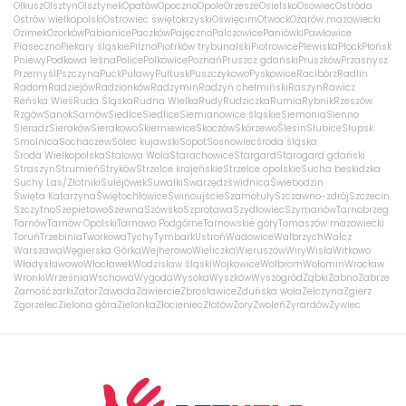
Olkusz
Olsztyn
Olsztynek
Opatów
Opoczno
Opole
Orzesze
Osielsko
Osowiec
Ostróda
Ostrów wielkopolski
Ostrowiec świętokrzyski
Oświęcim
Otwock
Ożarów mazowiecki
Ozimek
Ozorków
Pabianice
Paczków
Pajęczno
Palczowice
Paniówki
Pawłowice
Piaseczno
Piekary śląskie
Pilzno
Piotrków trybunalski
Piotrowice
Plewiska
Płock
Płońsk
Pniewy
Podkowa leśna
Police
Polkowice
Poznań
Pruszcz gdański
Pruszków
Przasnysz
Przemyśl
Pszczyna
Puck
Puławy
Pułtusk
Puszczykowo
Pyskowice
Racibórz
Radlin
Radom
Radziejów
Radzionków
Radzymin
Radzyń chełmiński
Raszyn
Rawicz
Reńska Wieś
Ruda Śląska
Rudna Wielka
Rudy
Rudziczka
Rumia
Rybnik
Rzeszów
Rzgów
Sanok
Sarnów
Siedlce
Siedlice
Siemianowice śląskie
Siemonia
Sienno
Sieradz
Sieraków
Sierakowo
Skierniewice
Skoczów
Skórzewo
Ślesin
Słubice
Słupsk
Smolnica
Sochaczew
Solec kujawski
Sopot
Sosnowiec
środa śląska
Środa Wielkopolska
Stalowa Wola
Starachowice
Stargard
Starogard gdański
Straszyn
Strumień
Stryków
Strzelce krajeńskie
Strzelce opolskie
Sucha beskidzka
Suchy Las/Złotniki
Sulejówek
Suwałki
Swarzędz
świdnica
Świebodzin
Święta Katarzyna
Świętochłowice
Świnoujście
Szamotuły
Szczawno-zdrój
Szczecin
Szczytno
Szepietowo
Szewna
Szówsko
Szprotawa
Szydłowiec
Szymanów
Tarnobrzeg
Tarnów
Tarnów Opolski
Tarnowo Podgórne
Tarnowskie góry
Tomaszów mazowiecki
Toruń
Trzebinia
Tworkowa
Tychy
Tymbark
Ustroń
Wadowice
Wałbrzych
Wałcz
Warszawa
Węgierska Górka
Wejherowo
Wieliczka
Wieruszów
Wiry
Wisła
Witkowo
Władysławowo
Włocławek
Wodzisław śląski
Wojkowice
Wolbrom
Wołomin
Wrocław
Wronki
Września
Wschowa
Wygoda
Wysoka
Wyszków
Wyszogród
Ząbki
Żabno
Zabrze
Zamość
żarki
Zator
Zawada
Zawiercie
Zbrosławice
Zduńska wola
Zelczyna
Zgierz
Zgorzelec
Zielona góra
Zielonka
Złocieniec
Złotów
Żory
Zwoleń
Żyrardów
Żywiec