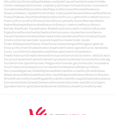
Olkusz
Olsztyn
Olsztynek
Opatów
Opoczno
Opole
Orzesze
Osielsko
Osowiec
Ostróda
Ostrów wielkopolski
Ostrowiec świętokrzyski
Oświęcim
Otwock
Ożarów mazowiecki
Ozimek
Ozorków
Pabianice
Paczków
Pajęczno
Palczowice
Paniówki
Pawłowice
Piaseczno
Piekary śląskie
Pilzno
Piotrków trybunalski
Piotrowice
Plewiska
Płock
Płońsk
Pniewy
Podkowa leśna
Police
Polkowice
Poznań
Pruszcz gdański
Pruszków
Przasnysz
Przemyśl
Pszczyna
Puck
Puławy
Pułtusk
Puszczykowo
Pyskowice
Racibórz
Radlin
Radom
Radziejów
Radzionków
Radzymin
Radzyń chełmiński
Raszyn
Rawicz
Reńska Wieś
Ruda Śląska
Rudna Wielka
Rudy
Rudziczka
Rumia
Rybnik
Rzeszów
Rzgów
Sanok
Sarnów
Siedlce
Siedlice
Siemianowice śląskie
Siemonia
Sienno
Sieradz
Sieraków
Sierakowo
Skierniewice
Skoczów
Skórzewo
Ślesin
Słubice
Słupsk
Smolnica
Sochaczew
Solec kujawski
Sopot
Sosnowiec
środa śląska
Środa Wielkopolska
Stalowa Wola
Starachowice
Stargard
Starogard gdański
Straszyn
Strumień
Stryków
Strzelce krajeńskie
Strzelce opolskie
Sucha beskidzka
Suchy Las/Złotniki
Sulejówek
Suwałki
Swarzędz
świdnica
Świebodzin
Święta Katarzyna
Świętochłowice
Świnoujście
Szamotuły
Szczawno-zdrój
Szczecin
Szczytno
Szepietowo
Szewna
Szówsko
Szprotawa
Szydłowiec
Szymanów
Tarnobrzeg
Tarnów
Tarnów Opolski
Tarnowo Podgórne
Tarnowskie góry
Tomaszów mazowiecki
Toruń
Trzebinia
Tworkowa
Tychy
Tymbark
Ustroń
Wadowice
Wałbrzych
Wałcz
Warszawa
Węgierska Górka
Wejherowo
Wieliczka
Wieruszów
Wiry
Wisła
Witkowo
Władysławowo
Włocławek
Wodzisław śląski
Wojkowice
Wolbrom
Wołomin
Wrocław
Wronki
Września
Wschowa
Wygoda
Wysoka
Wyszków
Wyszogród
Ząbki
Żabno
Zabrze
Zamość
żarki
Zator
Zawada
Zawiercie
Zbrosławice
Zduńska wola
Zelczyna
Zgierz
Zgorzelec
Zielona góra
Zielonka
Złocieniec
Złotów
Żory
Zwoleń
Żyrardów
Żywiec