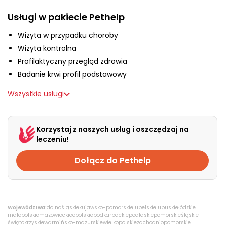
O nas
Usługi w pakiecie Pethelp
Wizyta w przypadku choroby
+48 790 277 277
Wizyta kontrolna
Profilaktyczny przegląd zdrowia
Badanie krwi profil podstawowy
EN
Wszystkie usługi
Korzystaj z naszych usług i oszczędzaj na
leczeniu!
Dołącz do Pethelp
Województwa:
dolnośląskie
kujawsko-pomorskie
lubelskie
lubuskie
łódzkie
małopolskie
mazowieckie
opolskie
podkarpackie
podlaskie
pomorskie
śląskie
świętokrzyskie
warmińsko-mazurskie
wielkopolskie
zachodniopomorskie