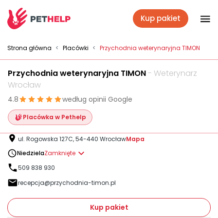
Kup pakiet
Placówki
Strona główna
<
Placówki
<
Przychodnia weterynaryjna TIMON
Przychodnia weterynaryjna TIMON
- Weterynarz
Zaloguj się
Wrocław
4.8
według opinii Google
Pakiety weterynaryjne
Placówka w Pethelp
ul. Rogowska 127C, 54-440 Wrocław
Mapa
Ubezpieczenie psa i kota
Niedziela
Zamknięte
509 838 930
recepcja@przychodnia-timon.pl
Benefit dla firm
Kup pakiet