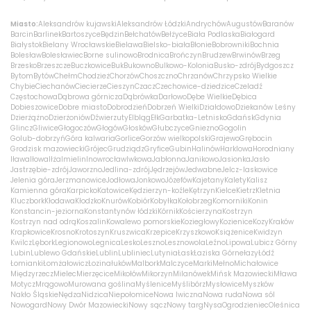
Miasto:
Aleksandrów kujawski
Aleksandrów Łódzki
Andrychów
Augustów
Baranów
Barcin
Barlinek
Bartoszyce
Będzin
Bełchatów
Bełżyce
Biała Podlaska
Białogard
Białystok
Bielany Wrocławskie
Bielawa
Bielsko-biała
Błonie
Bobrowniki
Bochnia
Bolesław
Bolesławiec
Borne sulinowo
Brodnica
Brończyn
Brudzew
Brwinów
Brzeg
Brzesko
Brzeszcze
Buczkowice
Buk
Bukowno
Bulkowo-Kolonia
Busko-zdrój
Bydgoszcz
Bytom
Bytów
Chełm
Chodzież
Chorzów
Choszczno
Chrzanów
Chrzypsko Wielkie
Chybie
Ciechanów
Ciecierze
Cieszyn
Czacz
Czechowice-dziedzice
Czeladź
Częstochowa
Dąbrowa górnicza
Dąbrówka
Darłowo
Dębe Wielkie
Dębica
Dobieszowice
Dobre miasto
Dobrodzień
Dobrzeń Wielki
Działdowo
Dziekanów Leśny
Dzierżążno
Dzierżoniów
Dźwierzuty
Elbląg
Ełk
Garbatka-Letnisko
Gdańsk
Gdynia
Glincz
Gliwice
Głogoczów
Głogów
Głosków
Głubczyce
Gniezno
Gogolin
Golub-dobrzyń
Góra kalwaria
Gorlice
Gorzów wielkopolski
Grajewo
Grębocin
Grodzisk mazowiecki
Grójec
Grudziądz
Gryfice
Gubin
Halinów
Harklowa
Horodniany
Iława
Iłowa
Iłża
Imielin
Inowrocław
Iwkowa
Jabłonna
Janikowo
Jasionka
Jasło
Jastrzębie-zdrój
Jaworzno
Jedlina-zdrój
Jędrzejów
Jedwabne
Jelcz-laskowice
Jelenia góra
Jerzmanowice
Jodłowa
Jonkowo
Józefów
Kajetany
Kalety
Kalisz
Kamienna góra
Karpicko
Katowice
Kędzierzyn-koźle
Kętrzyn
Kielce
Kietrz
Kletnia
Kluczbork
Kłodawa
Kłodzko
Knurów
Kobiór
Kobyłka
Kołobrzeg
Komorniki
Konin
Konstancin-jeziorna
Konstantynów łódzki
Kórnik
Kościerzyna
Kostrzyn
Kostrzyn nad odrą
Koszalin
Kowalewo pomorskie
Koziegłowy
Kozienice
Kozy
Kraków
Krapkowice
Krosno
Krotoszyn
Kruszwica
Krzepice
Krzyszkowo
Książenice
Kwidzyn
Kwilcz
Lębork
Legionowo
Legnica
Lesko
Leszno
Lesznowola
Leźno
Lipowa
Lubicz Górny
Lubin
Lublewo Gdańskie
Lublin
Lubliniec
Lutynia
Łask
Łaziska Górne
łazy
Łódź
Łomianki
Łomża
łowicz
Łozina
łuków
Malbork
Malczyce
Marki
Mełno
Michałowice
Międzyrzecz
Mielec
Mierzęcice
Mikołów
Mikorzyn
Milanówek
Mińsk Mazowiecki
Mława
Motycz
Mrągowo
Murowana goślina
Myślenice
Myślibórz
Mysłowice
Myszków
Nakło Śląskie
Nędza
Nidzica
Niepołomice
Nowa Iwiczna
Nowa ruda
Nowa sól
Nowogard
Nowy Dwór Mazowiecki
Nowy sącz
Nowy targ
Nysa
Ogrodzieniec
Oleśnica