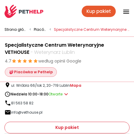
Kup pakiet
Placówki
Strona główna
<
Placówki
<
Specjalistyczne Centrum Weterynaryjne VETHOUSE
Specjalistyczne Centrum Weterynaryjne
Zaloguj się
VETHOUSE
- Weterynarz Lublin
4.7
według opinii Google
Pakiety weterynaryjne
Placówka w Pethelp
ul. Wróbla 66/lok 2, 20-719 Lublin
Mapa
Ubezpieczenie psa i kota
Niedziela 10:00-18:00
Otwarte
81 563 58 82
info@vethouse.pl
Benefit dla firm
Kup pakiet