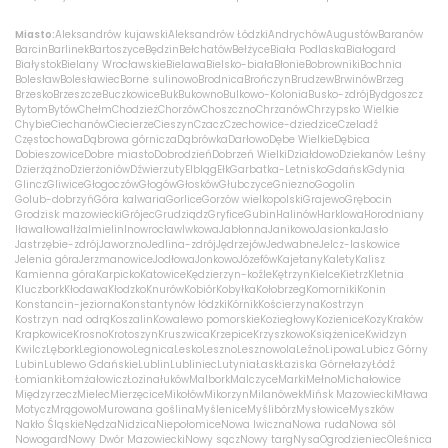
Miasto:
Aleksandrów kujawski
Aleksandrów Łódzki
Andrychów
Augustów
Baranów
Barcin
Barlinek
Bartoszyce
Będzin
Bełchatów
Bełżyce
Biała Podlaska
Białogard
Białystok
Bielany Wrocławskie
Bielawa
Bielsko-biała
Błonie
Bobrowniki
Bochnia
Bolesław
Bolesławiec
Borne sulinowo
Brodnica
Brończyn
Brudzew
Brwinów
Brzeg
Brzesko
Brzeszcze
Buczkowice
Buk
Bukowno
Bulkowo-Kolonia
Busko-zdrój
Bydgoszcz
Bytom
Bytów
Chełm
Chodzież
Chorzów
Choszczno
Chrzanów
Chrzypsko Wielkie
Chybie
Ciechanów
Ciecierze
Cieszyn
Czacz
Czechowice-dziedzice
Czeladź
Częstochowa
Dąbrowa górnicza
Dąbrówka
Darłowo
Dębe Wielkie
Dębica
Dobieszowice
Dobre miasto
Dobrodzień
Dobrzeń Wielki
Działdowo
Dziekanów Leśny
Dzierżążno
Dzierżoniów
Dźwierzuty
Elbląg
Ełk
Garbatka-Letnisko
Gdańsk
Gdynia
Glincz
Gliwice
Głogoczów
Głogów
Głosków
Głubczyce
Gniezno
Gogolin
Golub-dobrzyń
Góra kalwaria
Gorlice
Gorzów wielkopolski
Grajewo
Grębocin
Grodzisk mazowiecki
Grójec
Grudziądz
Gryfice
Gubin
Halinów
Harklowa
Horodniany
Iława
Iłowa
Iłża
Imielin
Inowrocław
Iwkowa
Jabłonna
Janikowo
Jasionka
Jasło
Jastrzębie-zdrój
Jaworzno
Jedlina-zdrój
Jędrzejów
Jedwabne
Jelcz-laskowice
Jelenia góra
Jerzmanowice
Jodłowa
Jonkowo
Józefów
Kajetany
Kalety
Kalisz
Kamienna góra
Karpicko
Katowice
Kędzierzyn-koźle
Kętrzyn
Kielce
Kietrz
Kletnia
Kluczbork
Kłodawa
Kłodzko
Knurów
Kobiór
Kobyłka
Kołobrzeg
Komorniki
Konin
Konstancin-jeziorna
Konstantynów łódzki
Kórnik
Kościerzyna
Kostrzyn
Kostrzyn nad odrą
Koszalin
Kowalewo pomorskie
Koziegłowy
Kozienice
Kozy
Kraków
Krapkowice
Krosno
Krotoszyn
Kruszwica
Krzepice
Krzyszkowo
Książenice
Kwidzyn
Kwilcz
Lębork
Legionowo
Legnica
Lesko
Leszno
Lesznowola
Leźno
Lipowa
Lubicz Górny
Lubin
Lublewo Gdańskie
Lublin
Lubliniec
Lutynia
Łask
Łaziska Górne
łazy
Łódź
Łomianki
Łomża
łowicz
Łozina
łuków
Malbork
Malczyce
Marki
Mełno
Michałowice
Międzyrzecz
Mielec
Mierzęcice
Mikołów
Mikorzyn
Milanówek
Mińsk Mazowiecki
Mława
Motycz
Mrągowo
Murowana goślina
Myślenice
Myślibórz
Mysłowice
Myszków
Nakło Śląskie
Nędza
Nidzica
Niepołomice
Nowa Iwiczna
Nowa ruda
Nowa sól
Nowogard
Nowy Dwór Mazowiecki
Nowy sącz
Nowy targ
Nysa
Ogrodzieniec
Oleśnica