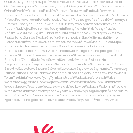
Olkusz
Olsztyn
Olsztynek
Opatów
Opoczno
Opole
Orzesze
Osielsko
Osowiec
Ostróda
Ostrów wielkopolski
Ostrowiec świętokrzyski
Oświęcim
Otwock
Ożarów mazowiecki
Ozimek
Ozorków
Pabianice
Paczków
Pajęczno
Palczowice
Paniówki
Pawłowice
Piaseczno
Piekary śląskie
Pilzno
Piotrków trybunalski
Piotrowice
Plewiska
Płock
Płońsk
Pniewy
Podkowa leśna
Police
Polkowice
Poznań
Pruszcz gdański
Pruszków
Przasnysz
Przemyśl
Pszczyna
Puck
Puławy
Pułtusk
Puszczykowo
Pyskowice
Racibórz
Radlin
Radom
Radziejów
Radzionków
Radzymin
Radzyń chełmiński
Raszyn
Rawicz
Reńska Wieś
Ruda Śląska
Rudna Wielka
Rudy
Rudziczka
Rumia
Rybnik
Rzeszów
Rzgów
Sanok
Sarnów
Siedlce
Siedlice
Siemianowice śląskie
Siemonia
Sienno
Sieradz
Sieraków
Sierakowo
Skierniewice
Skoczów
Skórzewo
Ślesin
Słubice
Słupsk
Smolnica
Sochaczew
Solec kujawski
Sopot
Sosnowiec
środa śląska
Środa Wielkopolska
Stalowa Wola
Starachowice
Stargard
Starogard gdański
Straszyn
Strumień
Stryków
Strzelce krajeńskie
Strzelce opolskie
Sucha beskidzka
Suchy Las/Złotniki
Sulejówek
Suwałki
Swarzędz
świdnica
Świebodzin
Święta Katarzyna
Świętochłowice
Świnoujście
Szamotuły
Szczawno-zdrój
Szczecin
Szczytno
Szepietowo
Szewna
Szówsko
Szprotawa
Szydłowiec
Szymanów
Tarnobrzeg
Tarnów
Tarnów Opolski
Tarnowo Podgórne
Tarnowskie góry
Tomaszów mazowiecki
Toruń
Trzebinia
Tworkowa
Tychy
Tymbark
Ustroń
Wadowice
Wałbrzych
Wałcz
Warszawa
Węgierska Górka
Wejherowo
Wieliczka
Wieruszów
Wiry
Wisła
Witkowo
Władysławowo
Włocławek
Wodzisław śląski
Wojkowice
Wolbrom
Wołomin
Wrocław
Wronki
Września
Wschowa
Wygoda
Wysoka
Wyszków
Wyszogród
Ząbki
Żabno
Zabrze
Zamość
żarki
Zator
Zawada
Zawiercie
Zbrosławice
Zduńska wola
Zelczyna
Zgierz
Zgorzelec
Zielona góra
Zielonka
Złocieniec
Złotów
Żory
Zwoleń
Żyrardów
Żywiec