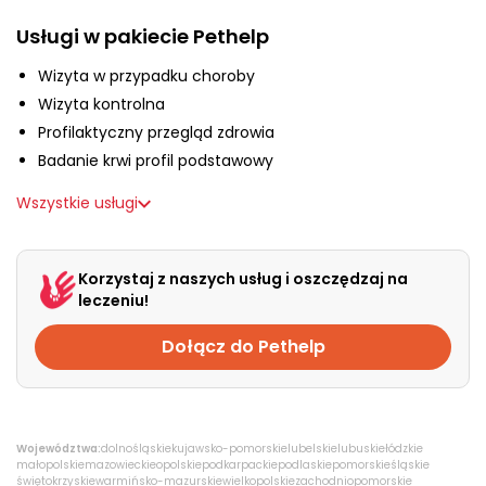
O nas
Usługi w pakiecie Pethelp
Wizyta w przypadku choroby
+48 790 277 277
Wizyta kontrolna
Profilaktyczny przegląd zdrowia
Badanie krwi profil podstawowy
EN
Wszystkie usługi
Korzystaj z naszych usług i oszczędzaj na
leczeniu!
Dołącz do Pethelp
Województwa:
dolnośląskie
kujawsko-pomorskie
lubelskie
lubuskie
łódzkie
małopolskie
mazowieckie
opolskie
podkarpackie
podlaskie
pomorskie
śląskie
świętokrzyskie
warmińsko-mazurskie
wielkopolskie
zachodniopomorskie