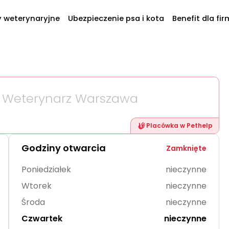
y weterynaryjne
Ubezpieczenie psa i kota
Benefit dla fir
 Weterynarz Warszawa
Placówka w Pethelp
Godziny otwarcia
Zamknięte
Poniedziałek
nieczynne
Wtorek
nieczynne
Środa
nieczynne
Czwartek
nieczynne