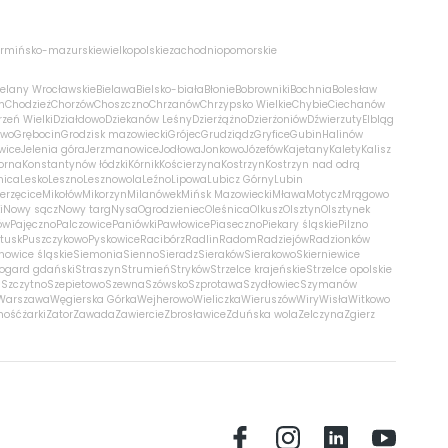
rmińsko-mazurskie
wielkopolskie
zachodniopomorskie
ielany Wrocławskie
Bielawa
Bielsko-biała
Błonie
Bobrowniki
Bochnia
Bolesław
m
Chodzież
Chorzów
Choszczno
Chrzanów
Chrzypsko Wielkie
Chybie
Ciechanów
zeń Wielki
Działdowo
Dziekanów Leśny
Dzierżążno
Dzierżoniów
Dźwierzuty
Elbląg
ewo
Grębocin
Grodzisk mazowiecki
Grójec
Grudziądz
Gryfice
Gubin
Halinów
wice
Jelenia góra
Jerzmanowice
Jodłowa
Jonkowo
Józefów
Kajetany
Kalety
Kalisz
orna
Konstantynów łódzki
Kórnik
Kościerzyna
Kostrzyn
Kostrzyn nad odrą
nica
Lesko
Leszno
Lesznowola
Leźno
Lipowa
Lubicz Górny
Lubin
erzęcice
Mikołów
Mikorzyn
Milanówek
Mińsk Mazowiecki
Mława
Motycz
Mrągowo
i
Nowy sącz
Nowy targ
Nysa
Ogrodzieniec
Oleśnica
Olkusz
Olsztyn
Olsztynek
ów
Pajęczno
Palczowice
Paniówki
Pawłowice
Piaseczno
Piekary śląskie
Pilzno
łtusk
Puszczykowo
Pyskowice
Racibórz
Radlin
Radom
Radziejów
Radzionków
nowice śląskie
Siemonia
Sienno
Sieradz
Sieraków
Sierakowo
Skierniewice
rogard gdański
Straszyn
Strumień
Stryków
Strzelce krajeńskie
Strzelce opolskie
n
Szczytno
Szepietowo
Szewna
Szówsko
Szprotawa
Szydłowiec
Szymanów
Warszawa
Węgierska Górka
Wejherowo
Wieliczka
Wieruszów
Wiry
Wisła
Witkowo
mość
żarki
Zator
Zawada
Zawiercie
Zbrosławice
Zduńska wola
Zelczyna
Zgierz