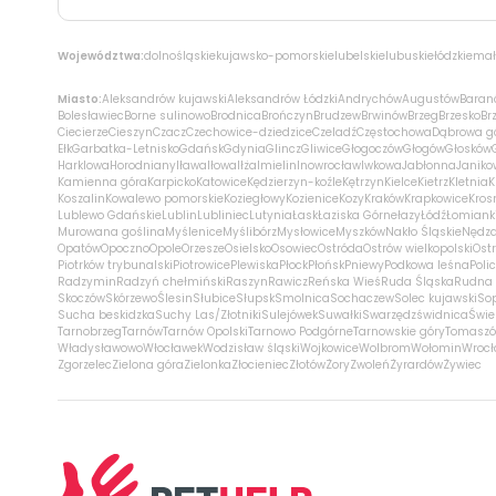
Województwa:
dolnośląskie
kujawsko-pomorskie
lubelskie
lubuskie
łódzkie
mał
Miasto:
Aleksandrów kujawski
Aleksandrów Łódzki
Andrychów
Augustów
Baran
Bolesławiec
Borne sulinowo
Brodnica
Brończyn
Brudzew
Brwinów
Brzeg
Brzesko
Br
Ciecierze
Cieszyn
Czacz
Czechowice-dziedzice
Czeladź
Częstochowa
Dąbrowa g
Ełk
Garbatka-Letnisko
Gdańsk
Gdynia
Glincz
Gliwice
Głogoczów
Głogów
Głosków
Harklowa
Horodniany
Iława
Iłowa
Iłża
Imielin
Inowrocław
Iwkowa
Jabłonna
Janiko
Kamienna góra
Karpicko
Katowice
Kędzierzyn-koźle
Kętrzyn
Kielce
Kietrz
Kletnia
K
Koszalin
Kowalewo pomorskie
Koziegłowy
Kozienice
Kozy
Kraków
Krapkowice
Kros
Lublewo Gdańskie
Lublin
Lubliniec
Lutynia
Łask
Łaziska Górne
łazy
Łódź
Łomiank
Murowana goślina
Myślenice
Myślibórz
Mysłowice
Myszków
Nakło Śląskie
Nędz
Opatów
Opoczno
Opole
Orzesze
Osielsko
Osowiec
Ostróda
Ostrów wielkopolski
Ostr
Piotrków trybunalski
Piotrowice
Plewiska
Płock
Płońsk
Pniewy
Podkowa leśna
Poli
Radzymin
Radzyń chełmiński
Raszyn
Rawicz
Reńska Wieś
Ruda Śląska
Rudna 
Skoczów
Skórzewo
Ślesin
Słubice
Słupsk
Smolnica
Sochaczew
Solec kujawski
So
Sucha beskidzka
Suchy Las/Złotniki
Sulejówek
Suwałki
Swarzędz
świdnica
Świe
Tarnobrzeg
Tarnów
Tarnów Opolski
Tarnowo Podgórne
Tarnowskie góry
Tomaszó
Władysławowo
Włocławek
Wodzisław śląski
Wojkowice
Wolbrom
Wołomin
Wroc
Zgorzelec
Zielona góra
Zielonka
Złocieniec
Złotów
Żory
Zwoleń
Żyrardów
Żywiec