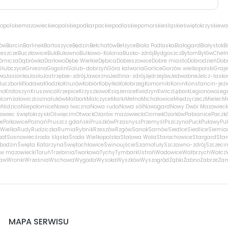
opolskie
mazowieckie
opolskie
podkarpackie
podlaskie
pomorskie
śląskie
świętokrzyskie
wa
ów
Barcin
Barlinek
Bartoszyce
Będzin
Bełchatów
Bełżyce
Biała Podlaska
Białogard
Białystok
B
zeszcze
Buczkowice
Buk
Bukowno
Bulkowo-Kolonia
Busko-zdrój
Bydgoszcz
Bytom
Bytów
Cheł
órnicza
Dąbrówka
Darłowo
Dębe Wielkie
Dębica
Dobieszowice
Dobre miasto
Dobrodzień
Dobr
Głubczyce
Gniezno
Gogolin
Golub-dobrzyń
Góra kalwaria
Gorlice
Gorzów wielkopolski
Graj
wo
Jasionka
Jasło
Jastrzębie-zdrój
Jaworzno
Jedlina-zdrój
Jędrzejów
Jedwabne
Jelcz-lasko
luczbork
Kłodawa
Kłodzko
Knurów
Kobiór
Kobyłka
Kołobrzeg
Komorniki
Konin
Konstancin-jezi
no
Krotoszyn
Kruszwica
Krzepice
Krzyszkowo
Książenice
Kwidzyn
Kwilcz
Lębork
Legionowo
Leg
i
Łomża
łowicz
Łozina
łuków
Malbork
Malczyce
Marki
Mełno
Michałowice
Międzyrzecz
Mielec
Mi
a
Nidzica
Niepołomice
Nowa Iwiczna
Nowa ruda
Nowa sól
Nowogard
Nowy Dwór Mazowieck
owiec świętokrzyski
Oświęcim
Otwock
Ożarów mazowiecki
Ozimek
Ozorków
Pabianice
Paczk
ce
Polkowice
Poznań
Pruszcz gdański
Pruszków
Przasnysz
Przemyśl
Pszczyna
Puck
Puławy
Pu
Wielka
Rudy
Rudziczka
Rumia
Rybnik
Rzeszów
Rzgów
Sanok
Sarnów
Siedlce
Siedlice
Siemia
pot
Sosnowiec
środa śląska
Środa Wielkopolska
Stalowa Wola
Starachowice
Stargard
Sta
bodzin
Święta Katarzyna
Świętochłowice
Świnoujście
Szamotuły
Szczawno-zdrój
Szczeci
w mazowiecki
Toruń
Trzebinia
Tworkowa
Tychy
Tymbark
Ustroń
Wadowice
Wałbrzych
Wałcz
ław
Wronki
Września
Wschowa
Wygoda
Wysoka
Wyszków
Wyszogród
Ząbki
Żabno
Zabrze
Za
MAPA SERWISU