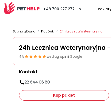
+48 790 277 277
EN
Pakiet
Strona główna
<
Placówki
<
24h Lecznica Weterynaryjna
24h Lecznica Weterynaryjna
-
4.5
według opinii Google
Kontakt
22 644 06 80
Kup pakiet