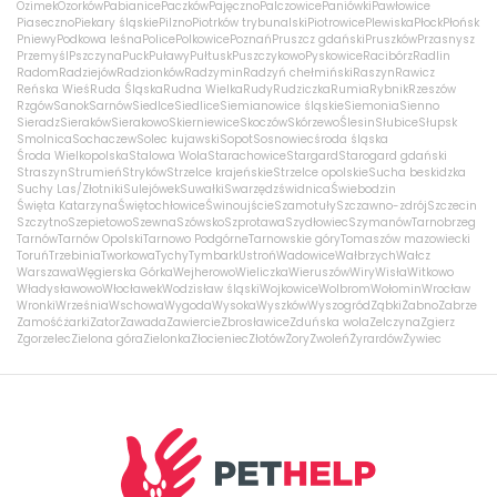
Ozimek
Ozorków
Pabianice
Paczków
Pajęczno
Palczowice
Paniówki
Pawłowice
Piaseczno
Piekary śląskie
Pilzno
Piotrków trybunalski
Piotrowice
Plewiska
Płock
Płońsk
Pniewy
Podkowa leśna
Police
Polkowice
Poznań
Pruszcz gdański
Pruszków
Przasnysz
Przemyśl
Pszczyna
Puck
Puławy
Pułtusk
Puszczykowo
Pyskowice
Racibórz
Radlin
Radom
Radziejów
Radzionków
Radzymin
Radzyń chełmiński
Raszyn
Rawicz
Reńska Wieś
Ruda Śląska
Rudna Wielka
Rudy
Rudziczka
Rumia
Rybnik
Rzeszów
Rzgów
Sanok
Sarnów
Siedlce
Siedlice
Siemianowice śląskie
Siemonia
Sienno
Sieradz
Sieraków
Sierakowo
Skierniewice
Skoczów
Skórzewo
Ślesin
Słubice
Słupsk
Smolnica
Sochaczew
Solec kujawski
Sopot
Sosnowiec
środa śląska
Środa Wielkopolska
Stalowa Wola
Starachowice
Stargard
Starogard gdański
Straszyn
Strumień
Stryków
Strzelce krajeńskie
Strzelce opolskie
Sucha beskidzka
Suchy Las/Złotniki
Sulejówek
Suwałki
Swarzędz
świdnica
Świebodzin
Święta Katarzyna
Świętochłowice
Świnoujście
Szamotuły
Szczawno-zdrój
Szczecin
Szczytno
Szepietowo
Szewna
Szówsko
Szprotawa
Szydłowiec
Szymanów
Tarnobrzeg
Tarnów
Tarnów Opolski
Tarnowo Podgórne
Tarnowskie góry
Tomaszów mazowiecki
Toruń
Trzebinia
Tworkowa
Tychy
Tymbark
Ustroń
Wadowice
Wałbrzych
Wałcz
Warszawa
Węgierska Górka
Wejherowo
Wieliczka
Wieruszów
Wiry
Wisła
Witkowo
Władysławowo
Włocławek
Wodzisław śląski
Wojkowice
Wolbrom
Wołomin
Wrocław
Wronki
Września
Wschowa
Wygoda
Wysoka
Wyszków
Wyszogród
Ząbki
Żabno
Zabrze
Zamość
żarki
Zator
Zawada
Zawiercie
Zbrosławice
Zduńska wola
Zelczyna
Zgierz
Zgorzelec
Zielona góra
Zielonka
Złocieniec
Złotów
Żory
Zwoleń
Żyrardów
Żywiec