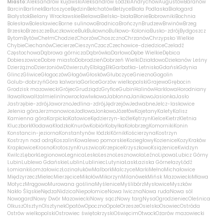
Miasto:
Aleksandrów kujawski
Aleksandrów Łódzki
Andrychów
Augustów
Baranów
Barcin
Barlinek
Bartoszyce
Będzin
Bełchatów
Bełżyce
Biała Podlaska
Białogard
Białystok
Bielany Wrocławskie
Bielawa
Bielsko-biała
Błonie
Bobrowniki
Bochnia
Bolesław
Bolesławiec
Borne sulinowo
Brodnica
Brończyn
Brudzew
Brwinów
Brzeg
Brzesko
Brzeszcze
Buczkowice
Buk
Bukowno
Bulkowo-Kolonia
Busko-zdrój
Bydgoszcz
Bytom
Bytów
Chełm
Chodzież
Chorzów
Choszczno
Chrzanów
Chrzypsko Wielkie
Chybie
Ciechanów
Ciecierze
Cieszyn
Czacz
Czechowice-dziedzice
Czeladź
Częstochowa
Dąbrowa górnicza
Dąbrówka
Darłowo
Dębe Wielkie
Dębica
Dobieszowice
Dobre miasto
Dobrodzień
Dobrzeń Wielki
Działdowo
Dziekanów Leśny
Dzierżążno
Dzierżoniów
Dźwierzuty
Elbląg
Ełk
Garbatka-Letnisko
Gdańsk
Gdynia
Glincz
Gliwice
Głogoczów
Głogów
Głosków
Głubczyce
Gniezno
Gogolin
Golub-dobrzyń
Góra kalwaria
Gorlice
Gorzów wielkopolski
Grajewo
Grębocin
Grodzisk mazowiecki
Grójec
Grudziądz
Gryfice
Gubin
Halinów
Harklowa
Horodniany
Iława
Iłowa
Iłża
Imielin
Inowrocław
Iwkowa
Jabłonna
Janikowo
Jasionka
Jasło
Jastrzębie-zdrój
Jaworzno
Jedlina-zdrój
Jędrzejów
Jedwabne
Jelcz-laskowice
Jelenia góra
Jerzmanowice
Jodłowa
Jonkowo
Józefów
Kajetany
Kalety
Kalisz
Kamienna góra
Karpicko
Katowice
Kędzierzyn-koźle
Kętrzyn
Kielce
Kietrz
Kletnia
Kluczbork
Kłodawa
Kłodzko
Knurów
Kobiór
Kobyłka
Kołobrzeg
Komorniki
Konin
Konstancin-jeziorna
Konstantynów łódzki
Kórnik
Kościerzyna
Kostrzyn
Kostrzyn nad odrą
Koszalin
Kowalewo pomorskie
Koziegłowy
Kozienice
Kozy
Kraków
Krapkowice
Krosno
Krotoszyn
Kruszwica
Krzepice
Krzyszkowo
Książenice
Kwidzyn
Kwilcz
Lębork
Legionowo
Legnica
Lesko
Leszno
Lesznowola
Leźno
Lipowa
Lubicz Górny
Lubin
Lublewo Gdańskie
Lublin
Lubliniec
Lutynia
Łask
Łaziska Górne
łazy
Łódź
Łomianki
Łomża
łowicz
Łozina
łuków
Malbork
Malczyce
Marki
Mełno
Michałowice
Międzyrzecz
Mielec
Mierzęcice
Mikołów
Mikorzyn
Milanówek
Mińsk Mazowiecki
Mława
Motycz
Mrągowo
Murowana goślina
Myślenice
Myślibórz
Mysłowice
Myszków
Nakło Śląskie
Nędza
Nidzica
Niepołomice
Nowa Iwiczna
Nowa ruda
Nowa sól
Nowogard
Nowy Dwór Mazowiecki
Nowy sącz
Nowy targ
Nysa
Ogrodzieniec
Oleśnica
Olkusz
Olsztyn
Olsztynek
Opatów
Opoczno
Opole
Orzesze
Osielsko
Osowiec
Ostróda
Ostrów wielkopolski
Ostrowiec świętokrzyski
Oświęcim
Otwock
Ożarów mazowiecki