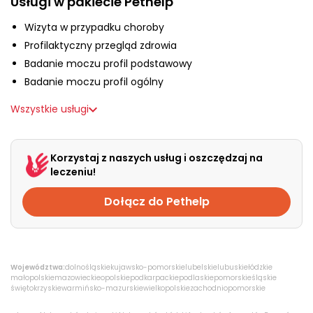
Usługi w pakiecie Pethelp
O nas
Wizyta w przypadku choroby
Profilaktyczny przegląd zdrowia
+48 790 277 277
Badanie moczu profil podstawowy
Badanie moczu profil ogólny
EN
Wszystkie usługi
Korzystaj z naszych usług i oszczędzaj na
leczeniu!
Dołącz do Pethelp
Województwa:
dolnośląskie
kujawsko-pomorskie
lubelskie
lubuskie
łódzkie
małopolskie
mazowieckie
opolskie
podkarpackie
podlaskie
pomorskie
śląskie
świętokrzyskie
warmińsko-mazurskie
wielkopolskie
zachodniopomorskie